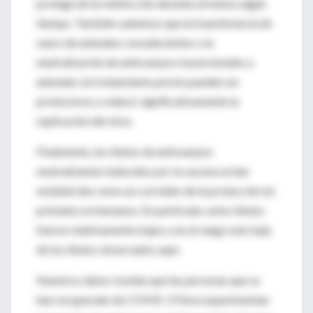
protege de la reinfección durante al menos algún
tiempo. También sabemos que la transferencia de
suero de animales convalecientes o la
neutralización de anticuerpos monoclonales a
animales sin tratamiento previo pueden ser
protectores y reducir significativamente la
replicación del virus.
Finalmente, los títulos de anticuerpos
neutralizantes inducidos por la vacuna se han
establecido como un correlato de la protección en
primates no humanos. En particular, estos títulos
fueron relativamente bajos y en el rango más bajo
de los títulos observados aquí.
Nuestros datos revelan que las personas que se
han recuperado de COVID-19 leve experimentan