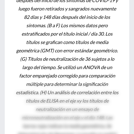
después del inicio de los síntomas de COVID-19 y
luego fueron retirados y sangrados nuevamente
82 días y 148 días después del inicio de los
síntomas. (B a F) Los mismos datos pero
estratificados por el título inicial / día 30. Los
títulos se grafican como títulos de media
geométrica (GMT) con error estándar geométrico.
(G) Títulos de neutralización de 36 sujetos a lo
largo del tiempo. Se utilizó un ANOVA de un
factor emparejado corregido para comparación
múltiple para determinar la significación
estadística. (H) Un análisis de correlación entre los
títulos de ELISA en el eje xy los títulos de
neutralización en un ensayo de
microneutralización en el eje y el día 148. Las
barras rojas indican la media geométrica. Se