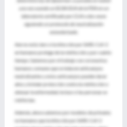
determinó el ρ de Spearman. La prueba se realizó
una vez usando un ELISA EUA de la FDA en un
laboratorio certificado por CLIA o dos veces
siguiendo un protocolo de neutralización
estandarizado.
Aún no está claro si la infección por SARS-CoV-2
en humanos protege de la reinfección y por cuánto
tiempo. Sabemos por el trabajo con coronavirus
humanos comunes que se inducen anticuerpos
neutralizantes y estos anticuerpos pueden durar
años y brindar protección contra la reinfección o
atenuar la enfermedad, incluso si las personas se
reinfectan.
Además, ahora sabemos por modelos de primates
no humanos que la infección por SARS-CoV-2