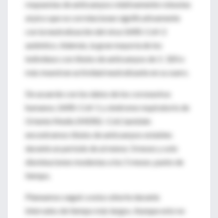
respuestas de anticuerpos relativamente robustas
al pico que se correlacionan significativamente
con la neutralización del virus SARS-CoV-2
auténtico. Además, la gran mayoría de los
individuos con títulos de anticuerpos de 1: 320 o
más muestran actividad neutralizante en su suero.
De acuerdo con los datos de los coronavirus
humanos, SARS-CoV-1 y síndrome respiratorio de
Oriente Medio (MERS) -CoV, también
encontramos títulos de anticuerpos estables
durante un período de al menos 3 meses y solo
disminuciones modestas a los 5 meses. punto de
tiempo.
Planeamos seguir a esta cohorte durante
intervalos de tiempo más largos. Aunque esto no