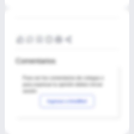
Comentarios
Para ver los comentarios de colegas o
para expresar tu opinión debes iniciar
sesión
Ingresar a IntraMed