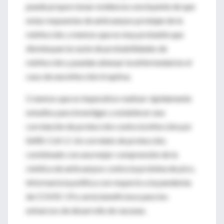
puede proporcionar evidencia concluyente de que
estas respuestas de anticuerpos protejan de la
reinfección, creemos que es muy probable que
disminuyan la razón de probabilidades de
reinfección y puedan atenuar la enfermedad en el
caso de una infección irruptiva.
Creemos que es imperativo realizar rápidamente
estudios para investigar y establecer una
correlación de protección contra la infección por
SARS-CoV-2. Un correlato de protección,
combinado con una mejor comprensión de la
cinética de anticuerpos contra la proteína de pico,
informaría la política con respecto a la pandemia
de COVID-19 y sería beneficioso para los
esfuerzos de desarrollo de vacunas.