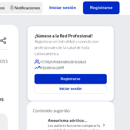
Iniciar sesión
Registrarse
tos
Notificaciones
¡Súmese a la Red Profesional!
Regístrese en IntraMed y conecte con
profesionales de la salud de toda
Latinoamérica.
2015
+1.1 M profesionales de la salud
Impulse su perfil
Registrarse
Iniciar sesión
os
Contenido sugerido
Aneurisma aórtico
Los autores buscaron comparar la
abdominal roto