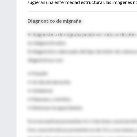
sugieran una enfermedad estructural, las imágenes no
Diagnostico de migraña:
El diagnóstico de migraña puede ser todo un desafío
no diagnosticados.
El diagnóstico adecuado del tipo de dolor de cabeza es
diagnósticas son:
• Pulsátil.
• Un dia de duración.
• Unilateral.
• Náuseas y vómitos.
• Síntomas incapacitantes.
Si se encuentran presentes 4 o 5 de éstas caractaríst
tres características presentes es de 3.5 y con menos