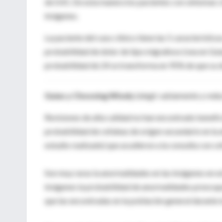
de 0.41. De esta manera los pacientes con síntomas 
imágenes.
La paciente del caso clínico tiene las 5 característi
probabilidad de dolor de tipo migrañoso (vea en Guia
probabilidad de 24 se transforma en 95% de que su d
Guías y Choosing Wisely
(elegir sabiamente y reduc
Revisiones de alta calidad no han encontrado benefici
probabilidad de cefaleas de origen secundario en la 
estudio realizado) que acudieron a la consulta con ce
Son muy raras la anormalidades en las imágenes en es
imágenes la probabilidad de anormalidades preocupa
que las encontradas en la población general durante l