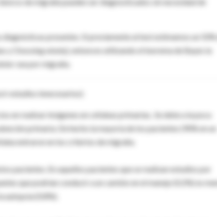
clásicos de migraña pueden ser diagnosticados sin necesidad de
cas diagnósticas presentes. Si previamente al test estimamos un 50%
s y Choosing wisely), entonces utilizando el teorema de Bayes la
olor sea por migraña.
ir estudios innecesarios):
os en realizar imágenes en cefaleas primarias.. Se debe a la poca
atención primaria. De hecho la mayoría de los pacientes (90% en un
falea entraron en los criterios de migraña.
tos pacientes. En aquellos pacientes que se realizan estudios por
ntes que podrían conducir a un cambio en el manejo (0.2%) es me
a autopsia (0.8%).