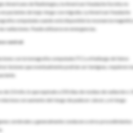
gio Americano de Radiologia y la American Headache Society no
s en pacientes de bajo riesgo con migraña. La American Headache
ografía computada cuando está disponible la resonancia magnétic
 las radiaciones. Puede utilizarse en emergencias.
so central:
iaciones con la tomagrafía computada (TC) y el hallazgo de falsos
trar lesiones que eventualmente podrían ser benignas, requieren m
aciente.
s de 2.0 mSv, lo que equivale a 250 dias de residuo de radiación o 
e relaciona con aumento del riesgo de padecer cáncer, y el riesgo
ágenes cerebrales y generalmente conducen a otros procedimientos
e.