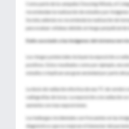
Como parte de la campaña Choosing Wisely, el Cole
recomiendan la realización de estudios por imágene
Society además no recomienda la realización de tom
para evaluar cefaleas debido al riesgo perjudicial de
Daño asociado a las imágenes del sistema nervio
Los riesgos potenciales incluyen la exposición a rad
positivos. Estos resultados como por ejemplo, encon
estudios e implican una gran ansiedad por parte del p
La dosis de radiación efectiva de una TC de cerebro e
radiografías de torax. La exposición a la radiación s
aumenta con mas exposiciones.
Los hallazgos incidentales son frecuentes en las im
diagnósticos que no mejoran el bienestar del pacient