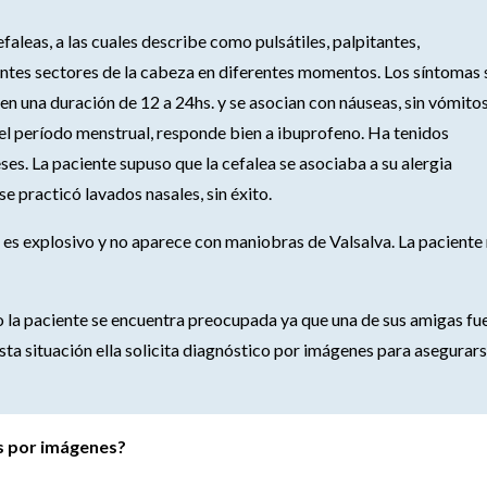
faleas, a las cuales describe como pulsátiles, palpitantes,
entes sectores de la cabeza en diferentes momentos. Los síntomas
nen una duración de 12 a 24hs. y se asocian con náuseas, sin vómitos
del período menstrual, responde bien a ibuprofeno. Ha tenidos
es. La paciente supuso que la cefalea se asociaba a su alergia
e practicó lavados nasales, sin éxito.
o es explosivo y no aparece con maniobras de Valsalva. La paciente
o la paciente se encuentra preocupada ya que una de sus amigas fu
ta situación ella solicita diagnóstico por imágenes para asegurar
os por imágenes?