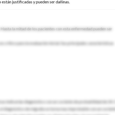
 están justificadas y pueden ser dañinas.
. Hasta la mitad de los pacientes con esta enfermedad pueden ser
 crítico para la evaluación inicial. Sus principales características
icas indicarían diagnóstico con un cociente de probabilidad de 24.
, el diagnóstico de migraña se torna mas improbable con un cocien