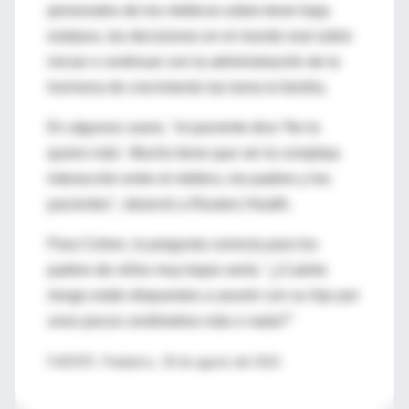
personales de los médicos sobre tener baja
estatura, las decisiones en el mundo real sobre
iniciar o continuar con la administración de la
hormona de crecimiento las toma la familia.
En algunos casos, "el paciente dice 'No la
quiero más'. Mucho tiene que ver la compleja
interacción entre el médico, los padres y los
pacientes", observó a Reuters Health.
Para Cohen, la pregunta correcta para los
padres de niños muy bajos sería: "¿Cuánto
riesgo están dispuestos a asumir con su hijo por
unos pocos centímetros más o nada?"
FUENTE: Pediatrics, 30 de agosto del 2010.