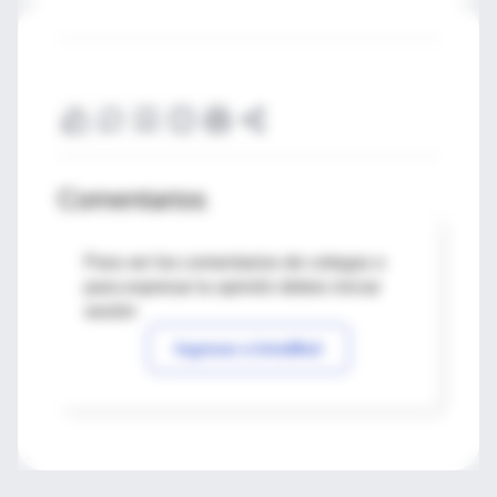
Comentarios
Para ver los comentarios de colegas o
para expresar tu opinión debes iniciar
sesión
Ingresar a IntraMed