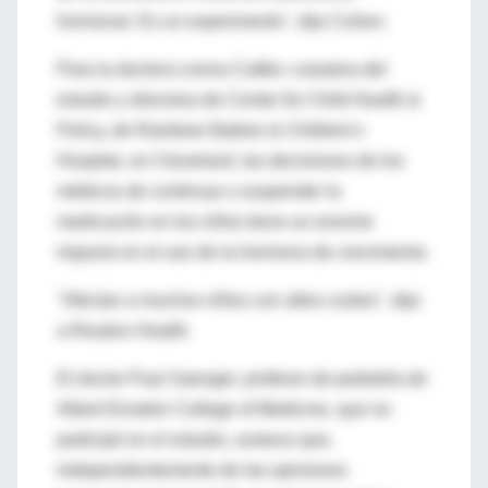
hormonal. Es un experimento", dijo Cohen.
Para la doctora Leona Cuttler, coautora del
estudio y directora de Center for Child Health &
Policy, de Rainbow Babies & Children's
Hospital, en Cleveland, las decisiones de los
médicos de continuar o suspender la
medicación en los niños tiene un enorme
impacto en el uso de la hormona de crecimiento.
"Afectan a muchos niños con altos costos", dijo
a Reuters Health.
El doctor Paul Saenger, profesor de pediatría de
Albert Einstein College of Medicine, que no
participó en el estudio, sostuvo que,
independientemente de las opiniones