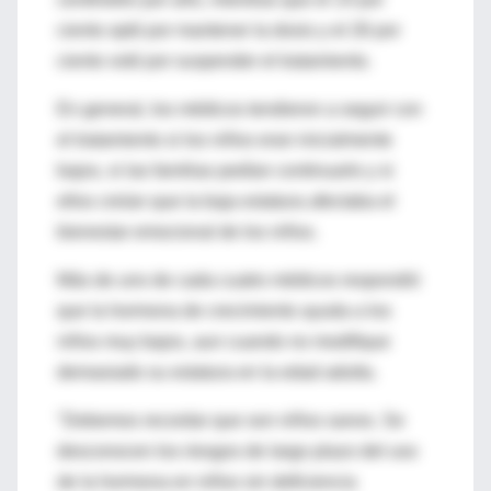
ciento optó por mantener la dosis y el 26 por
ciento votó por suspender el tratamiento.
En general, los médicos tendieron a seguir con
el tratamiento si los niños eran inicialmente
bajos, si las familias pedían continuarlo y si
ellos creían que la baja estatura afectaba el
bienestar emocional de los niños.
Más de uno de cada cuatro médicos respondió
que la hormona de crecimiento ayuda a los
niños muy bajos, aun cuando no modifique
demasiado su estatura en la edad adulta.
"Debemos recordar que son niños sanos. Se
desconocen los riesgos de largo plazo del uso
de la hormona en niños sin deficiencia