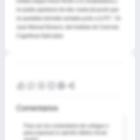
estaba largas horas frente a la computadora y
no podía apartarse de ella, hasta tal punto que
se quedaba dormido sentado junto a la PC". Dr.
Juan Manuel Bulacio, del Instituto de Ciencias
Cognitivas Aplicadas
Comentarios
Para ver los comentarios de colegas o
para expresar tu opinión debes iniciar
sesión