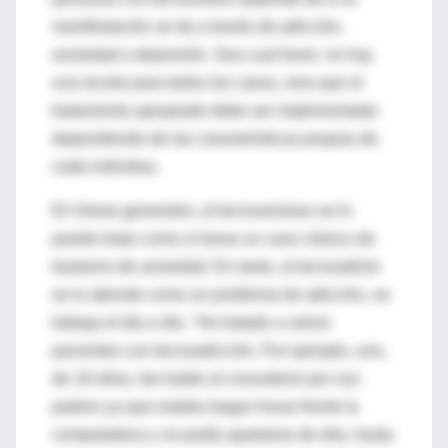
manifestación se da a través de adicción,
ansiedad o depresión. Sea cual fuere, no hay
una receta para todos los casos, sino que el
tratamiento apropiado debe ser implementado
dependiendo de las características propias de
cada individuo.
En líneas generales, al tecnoansioso se lo
puede tratar como si fuese un caso clásico de
trastorno de ansiedad. En tanto, al tecnoadicto
se lo atiende como un problema de adicción, se
trabaja el día a día. "He tratado a varios
pacientes con tecnoadicción. Por ejemplo, uno,
de 19 años, fue traído al consultorio por sus
padres ya que estaba largas horas frente la
computadora y no podía apartarse de ella, hasta