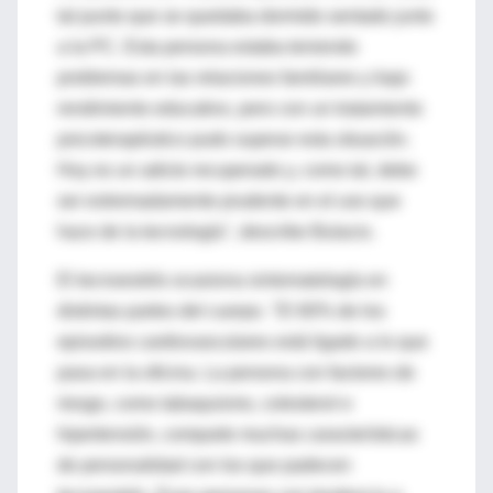
tal punto que se quedaba dormido sentado junto
a la PC. Esta persona estaba teniendo
problemas en las relaciones familiares y bajo
rendimiento educativo, pero con un tratamiento
psicoterapéutico pudo superar esta situación.
Hoy es un adicto recuperado y, como tal, debe
ser extremadamente prudente en el uso que
hace de la tecnología", describe Bulacio.
El tecnoestrés ocasiona sintomatología en
distintas partes del cuerpo. "El 60% de los
episodios cardiovasculares está ligado a lo que
pasa en la oficina. La persona con factores de
riesgo, como tabaquismo, colesterol e
hipertensión, comparte muchas características
de personalidad con los que padecen