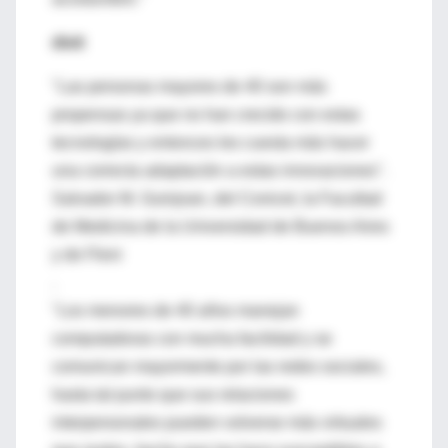
dixit
"Las personas mayores de 40 son más
propensas ya que no han crecido con estas
tecnologías y entonces les cuesta más hacer
una correcta adaptación a estas innovaciones".
Salvador M. Guinjoan, del Conicet, la Facultad
de Medicina de la Universidad de Buenos Aires
y de Fleni
.
"Los menores de 40 años manejan
computadoras con mucha facilidad y se
comunican mayormente por las redes sociales,
hasta tal punto que sus relaciones
interpersonales pueden volverse más virtuales