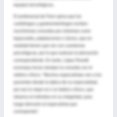
equipos tecnológicos.
El profesional de Fleni opina que los
cardiólogos y gastroenterólogos reciben
muchísimas consultas por síntomas como
taquicardia, palpitaciones o úlcera, que en
realidad tienen que ver con cuestiones
psicológicas, por lo que realizan la derivación
correspondiente. En tanto, López Rosetti
aconseja iniciar siempre la consulta con el
médico clínico: "Muchos especialistas ven a los
pacientes desde la óptica de su especialidad,
por eso lo mejor es ir al médico clínico, que
observa al individuo en su integridad, para
luego derivarlo al especialista que
corresponda".