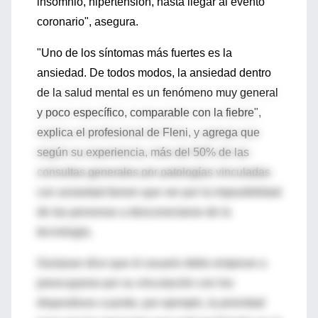
insomnio, hipertensión, hasta llegar al evento
coronario", asegura.
"Uno de los síntomas más fuertes es la
ansiedad. De todos modos, la ansiedad dentro
de la salud mental es un fenómeno muy general
y poco específico, comparable con la fiebre",
explica el profesional de Fleni, y agrega que
según su experiencia, más del 50% de las
consultas generales por patologías vinculadas
con ansiedad tienen que ver por la imposibilidad
de las personas a desconectarse de la
tecnología.
Guinjoan dice que el usuario debe empezar a
preocuparse por su vinculación con los
dispositivos cuando, por ejemplo, la prioridad