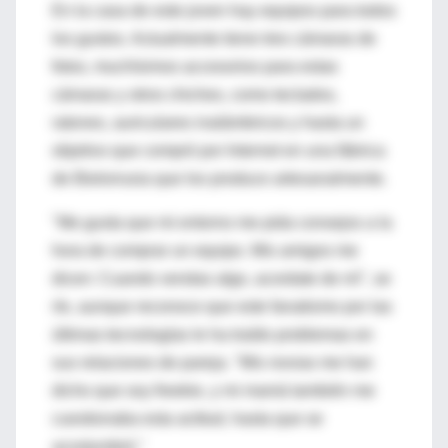
En la casa de este joven hay equipos para todos
los gustos. Actualmente tiene tres cámaras de
fotos, muchísimos accesorios para estas
cámaras y otros chiches, como teclados,
ratones, auriculares inalámbricos y hasta un
objetivo que compró por Internet en una fábrica
de Bielorrusia que los produce artesanalmente.
"Me gusta que mi entorno me pida consejos a la
hora de comprar un equipo. Mis amigos me
dicen: Cuando vendas algo, acordate de mí", se
ríe, aunque reconoce que este fanatismo por las
últimas tecnologías le ha traído problemas en
sus relaciones de pareja. "Mis novias me han
dicho que soy freekie, y mi mamá también me
cuestionaba esta actitud, hasta que se
acostumbró."