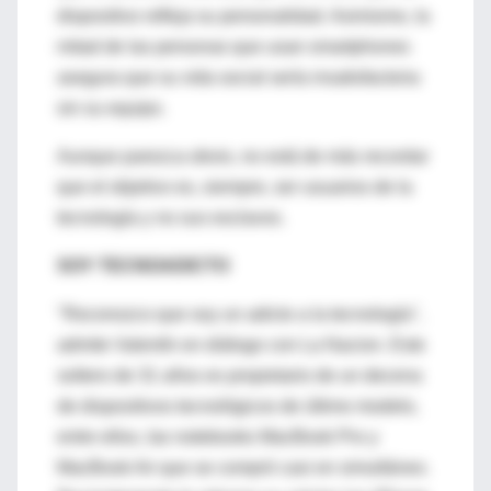
dispositivo refleja su personalidad. Asimismo, la
mitad de las personas que usan smartphones
asegura que su vida social sería insatisfactoria
sin su equipo.
Aunque parezca obvio, no está de más recordar
que el objetivo es, siempre, ser usuarios de la
tecnología y no sus esclavos.
SOY TECNOADICTO
"Reconozco que soy un adicto a la tecnología",
admite Valentín en diálogo con La Nacion. Este
soltero de 31 años es propietario de un decena
de dispositivos tecnológicos de último modelo,
entre ellos, las notebooks MacBook Pro y
MacBook Air que se compró casi en simultáneo.