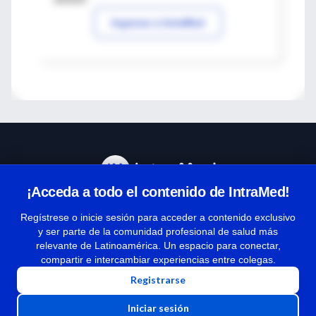
Ingresar a IntraMed
¡Acceda a todo el contenido de IntraMed!
Centro de Ayuda
Regístrese o inicie sesión para acceder a contenido exclusivo
y ser parte de la comunidad profesional de salud más
relevante de Latinoamérica. Un espacio para conectar,
Términos y condiciones
compartir e intercambiar experiencias entre colegas.
| Políticas de privacidad
Registrarse
| Todos los derechos reservados | Copyright 1997-2026
Iniciar sesión