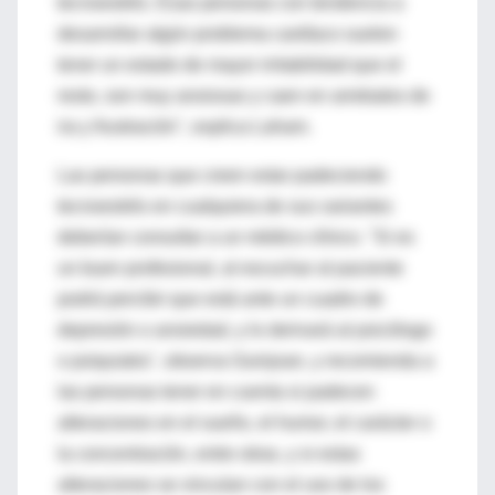
tecnoestrés. Esas personas con tendencia a
desarrollar algún problema cardíaco suelen
tener un estado de mayor irritabilidad que el
resto, son muy ansiosas y caen en arrebatos de
ira y frustración", explica Laham.
Las personas que creen estar padeciendo
tecnoestrés en cualquiera de sus variantes
deberían consultar a un médico clínico. "Si es
un buen profesional, al escuchar al paciente
podrá percibir que está ante un cuadro de
depresión o ansiedad, y lo derivará al psicólogo
o psiquiatra", observa Guinjoan, y recomienda a
las personas tener en cuenta si padecen
alteraciones en el sueño, el humor, el carácter o
la concentración, entre otras, y si estas
alteraciones se vinculan con el uso de los