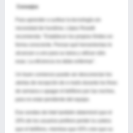
Consejos
Para aprender a surfear la tecnología sin
necesidad de hundirse, López Rosetti
recomienda: "Establecer los propios límites en
forma consciente. Pensar qué herramientas le
alcanzan a uno para su tarea y utilizar sólo
esas. La eficiencia no debe enfermar".
Un buen comienzo puede ser desconectar los
alertas de recepción de e-mails durante los fines
de semana o apagar el teléfono por las noches,
para no estar pendiente del equipo.
Ese sondeo de Intel también determinó que el
20% de los usuarios prefiere perder la cartera
que el teléfono, mientras que 43% cree que su