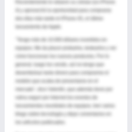
Recientemente le robaron su celular (un iPhone
4) y aprovechó la oportunidad para comprarse
dos días más tarde el iPhone 4S, el último
lanzamiento de Apple.
"Tengo más de 10.000 dólares invertidos en
equipos. Me da placer probarlos, testearlos y ver
cómo funcionan los nuevos productos. Por lo
general, luego los vendo, así no tengo que
desembolsar tanto dinero para comprarme el
modelo que acaba de presentarse en el
mercado", dice Valentín, que además tiene por
rutina seguir por Internet los eventos de
lanzamientos mundiales de equipos, leer varios
blogs sobre tecnología y dejar comentarios en
los artículos publicados.