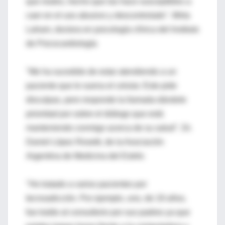
que reales, hecho que las hace susceptibles a
caer en el uso abusivo y descontrolado". Mirta
Laham, doctora en psicología clínica del Instituto
de Psicocardiología
"Me ha sucedido de estar atendiendo a un
paciente que le suena el celular. Este pide
disculpas, pero responde la llamada dándole
prioridad por sobre el diálogo que está
manteniendo conmigo acerca de su salud". Dr.
Daniel López Rosetti, de la Asociación
Argentina de Medicina del Estrés
"He tratado a varios pacientes por
tecnoadicción. Por ejemplo, uno, de 19 años,
fue traído al consultorio por sus padres ya que