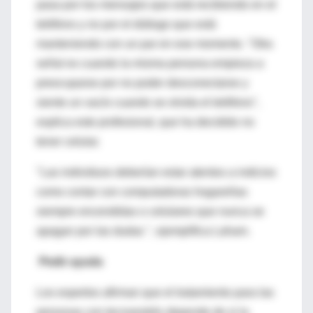
pasa por los mensajes que está recibiendo en el
teléfono y no por el diálogo que está
manteniendo con un par en ese momento. "Otra
señal es cuando la misma persona empieza a
preocuparse por no poder desconectarse y
siente un vacío cuando se olvida el teléfono",
explica este profesional, que ha decidido no
tener celular.
"Las individuos deberían estar atentos a indicios
como contar con computadoras hogareñas
siempre encendidas o celulares que nunca se
apagan por las dudas ", ejemplifica Laham.
Pedir ayuda
Los expertos afirman que el tratamiento para las
personas con tecnoestrés depende de si la