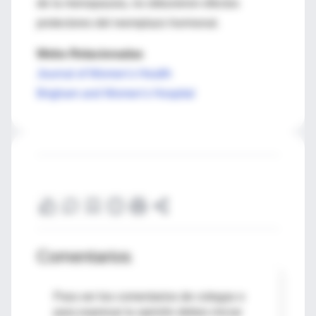
de la menopausia, no obtuvieron efectos
protectores del reemplazo hormonal.
Webs Relacionadas
Journal of Women's Health
Brigham and Women's Hospital
Comentarios
Para ver los comentarios de colegas o
para expresar tu opinión debes iniciar