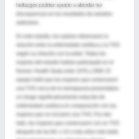
hallazgos podrían ayudar a abordar las
discrepancias en los resultados de estudios
anteriores.
En este estudio, los autores observaron la
relación entre la enfermedad cardíaca y la THS
según su relación con la edad. Todas las
mujeres del estudio habían participado en el
Nurses' Health Study entre 1976 y 2000. El
equipo halló que las mujeres que comenzaron
una THS cerca de la menopausia presentaban
un riesgo significativamente reducido de
enfermedad cardíaca en comparación con las
mujeres que no iniciaron una THS. Por otro
lado, las mujeres que comenzaron con un THS
después de los 60, o 10 o más años más tarde