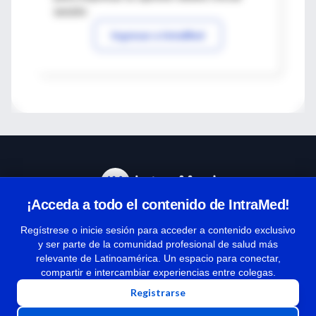
sesión
Ingresar a IntraMed
¡Acceda a todo el contenido de IntraMed!
Centro de Ayuda
Regístrese o inicie sesión para acceder a contenido exclusivo
y ser parte de la comunidad profesional de salud más
relevante de Latinoamérica. Un espacio para conectar,
Términos y condiciones
compartir e intercambiar experiencias entre colegas.
| Políticas de privacidad
Registrarse
| Todos los derechos reservados | Copyright 1997-2026