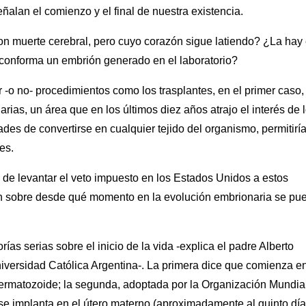
ñalan el comienzo y el final de nuestra existencia.
n muerte cerebral, pero cuyo corazón sigue latiendo? ¿La hay
 conforma un embrión generado en el laboratorio?
-o no- procedimientos como los trasplantes, en el primer caso, 
rias, un área que en los últimos diez años atrajo el interés de 
ades de convertirse en cualquier tejido del organismo, permitirí
es.
de levantar el veto impuesto en los Estados Unidos a estos
sión sobre desde qué momento en la evolución embrionaria se pu
ías serias sobre el inicio de la vida -explica el padre Alberto
Universidad Católica Argentina-. La primera dice que comienza en
permatozoide; la segunda, adoptada por la Organización Mundia
se implanta en el útero materno (aproximadamente al quinto dí