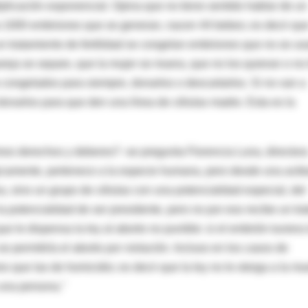
iplicación exponencial. Opina que no tiene sentido hablar de un
a 1000 embriones que se generan, nacen 44 bebes; es decir qu
 tratamiento de fertilidad se congelan embriones que no se us
areja se separe, que la mujer se muera, que no los quieran o no 
 congelados para siempre, donarlos o descartarlos. Si no van a
o donarlos para que den una línea de células madre. Esta es la
mos derechos y deberes? -se pregunta Florencia Luna, director
gicamente, pertenece a la especie humana, pero desde una actit
a, sino un grupo de células con una potencialidad especial, del
 potencialidad de ser presidente, pero no por eso recibe un tra
e le dispensa la ley al aborto no punible: si el embrión tuviera 
 permitiría el aborto por violación. Incluso en los casos de
 que las de homicidio; es decir que la ley no le otorga a la mu
una persona."