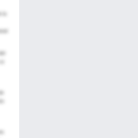
e la
oral
del
si
de
ón
mo