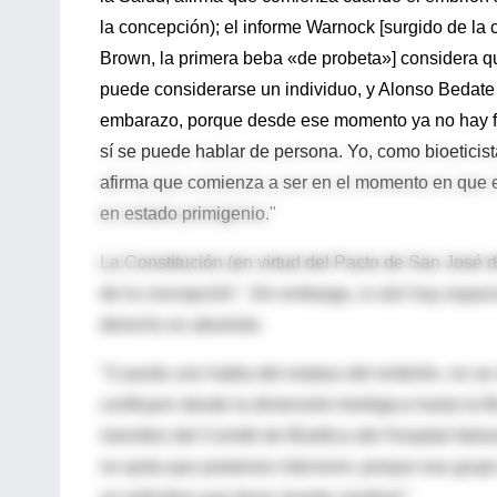
la concepción); el informe Warnock [surgido de la
Brown, la primera beba «de probeta»] considera q
puede considerarse un individuo, y Alonso Bedate
embarazo, porque desde ese momento ya no hay for
sí se puede hablar de persona. Yo, como bioeticista
afirma que comienza a ser en el momento en que e
en estado primigenio."
La Constitución (en virtud del Pacto de San José d
de la concepción". Sin embargo, si aún hay espaci
derecho es absoluto.
"Cuando uno habla del estatus del embrión, no se 
confluyen desde la dimensión biológica hasta la filo
miembro del Comité de Bioética del Hospital Italian
no quita que podamos intervenir, porque ese grup