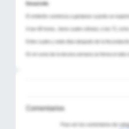
Desarrollo
El embrión comienza a gestarse cuando un esperm
A las 48 horas , tiene cuatro células; a las 72, ocho
Entre cuatro y siete días después de la fecundación
En el curso de la tercera semana se forma el tubo 
Comentarios
Para ver los comentarios de coleg