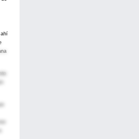
 ahí
e
ana
nto
ún
ue
eso
s