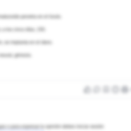
atozoide penetra en el óvulo.
; a los cinco días, 150.
, se implanta en el útero.
neural, génesis.
as o para expresar tu opinión debes iniciar sesión