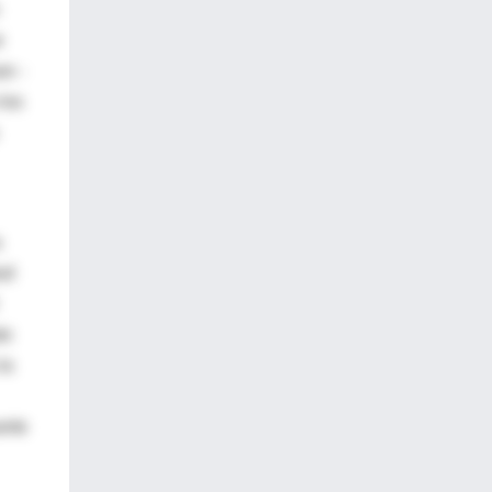
e
an -
los
a
ud
to
la
erte