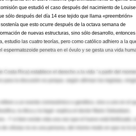
 comisión que estudió el caso después del nacimiento de Louise
ue sólo después del día 14 ese tejido que llama «preembrión»
 sostenía que esto ocurre después de la octava semana de
mación de nuevas estructuras, sino sólo desarrollo, entonces
, estudio las cuatro teorías, pero como católico adhiero a la qu
l espermatozoide penetra en el óvulo y se gesta una vida hum
e Costa Rica) establece el derecho a la vida "a partir del mome
o para la discusión es porque, según afirman los legistas, ning
refiere a un evento cromosómico o genético, sino a uno en el q
sófica, la ética y la legal -explica el doctor Mario Sebastiani,
o-. Y si bien existe vida una vez que el huevo está fertilizado, 
o de células no es una persona, del mismo modo en que no lo e