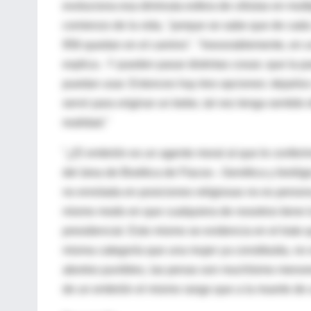
evoluciona esa diminuta esfera de células en mult
comienzo de la vida, "porque se sabe que de cad
956 quedan en el camino". "Inexorablemente, en un
explica-. Y pueden pasar distintas cosas: que la p
puedan usar. Entonces hay tres opciones: dejarlos
servir para originar un bebe, tal vez tenga sentid
realidad."
"¿El embrión es un agente moral al que le conferi
del área de Bioética de Flacso-. Genética y bioló
no enrolada en posiciones religiosas no es person
mismo modo en que cualquiera de nosotros tiene la
presidencial. Esto mismo se evidencia en el trato qu
misma categoría que una mujer ya constituida, no se
abortos punibles, las penas son muchísimo menores
de un embrión el mismo rango que a la muerte de 