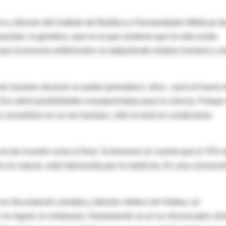
ico y director del Instituto de Bioética y Humanidades Médicas d
estas: la genética, que es la que sostiene que la vida existe
 que el proceso embrionario va adquiriendo estatus humano y m
ser humano alcanzó un poder prometeico -dice-: sacó el huevo 
. Eso abrió posibilidades insospechadas para la ciencia. Porque 
e convertirse en un ser humano, sólo lo hará en condiciones
es tan incierto como el final. Si tenemos en cuenta que el 70% 
no es natural, está intervenida por la medicina. Es una convenci
 en fecundación asistida y director médico de Halitus, es
 no logran un embarazo. Diariamente ve en su microscopio có