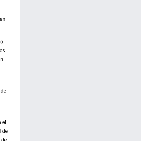
 en
o,
los
an
ede
 el
l de
a de