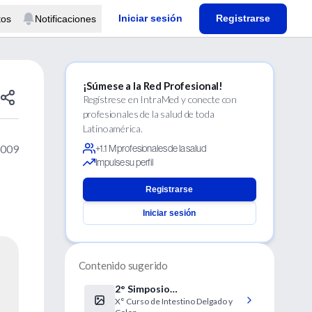
Iniciar sesión
Registrarse
tos
Notificaciones
¡Súmese a la Red Profesional!
Regístrese en IntraMed y conecte con
profesionales de la salud de toda
Latinoamérica.
2009
+1.1 M profesionales de la salud
Impulse su perfil
Registrarse
Iniciar sesión
Contenido sugerido
2° Simposio
X° Curso de Intestino Delgado y
Latinoamericano de