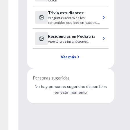
Colon
Enfermedad Celíaca
Trivia estudiantes:
Preguntas acerca de los
contenidos que leés en nuestro
sitio.
Residencias en Pediatría
Apertura de inscripciones.
Ver más
Personas sugeridas
No hay personas sugeridas disponibles
en este momento