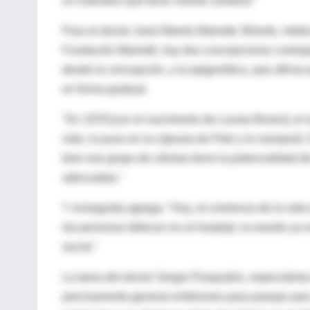
un individuo que tiene muerte cerebral."
Para el doctor José Alberto Mainetti, filósofo, méd
Fundación Mainetti, hay dos concepciones contrapu
desde la concepción, y la epigenética, que afirma
en forma gradual.
"En 1978 [con el nacimiento de Louise Brown], el 
nido, lo puso en la cápsula de Petri y lo manipuló
bien ese grupo de células tiene la potencialidad d
adecuadas."
Y enseguida agrega: "Hoy, el comienzo de la vida 
las personas fallecen en el hospital, la muerte ya 
social."
La tarea del doctor Sergio Pasqualini, especialista
precisamente generar embriones para parejas que