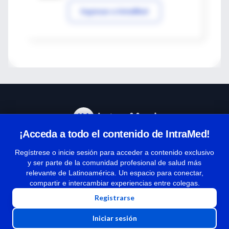
Ingresar a IntraMed
¡Acceda a todo el contenido de IntraMed!
Centro de Ayuda
Regístrese o inicie sesión para acceder a contenido exclusivo
y ser parte de la comunidad profesional de salud más
relevante de Latinoamérica. Un espacio para conectar,
Términos y condiciones
compartir e intercambiar experiencias entre colegas.
| Políticas de privacidad
Registrarse
| Todos los derechos reservados | Copyright 1997-2026
Iniciar sesión