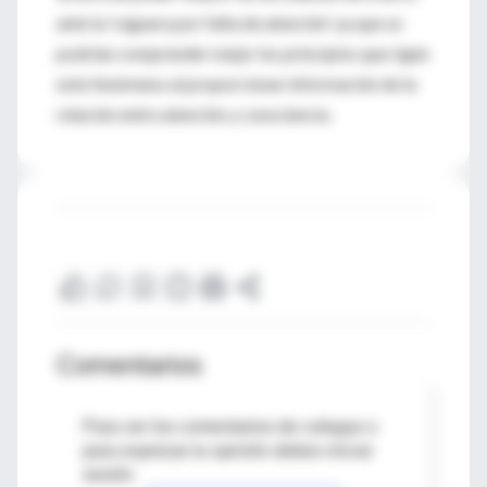
ante la 'ceguera por falta de atención' ya que se
podrían comprender mejor los principios que rigen
este fenómeno al proporcionar información de la
relación entre atención y consciencia.
Comentarios
Para ver los comentarios de colegas o
para expresar tu opinión debes iniciar
sesión