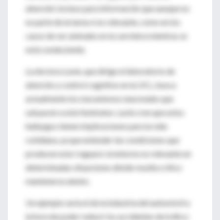
atención', incluso para información que aunque no
es parte de la tarea si es relevante, como en los
casos de ver animales en la carretera mientras se
está conduciendo.
La doctora Lavie, que dirige el laboratorio de
atención y control cognitivo en la UCL, busca
actualmente los mecanismos neuronales que
subyacen a este fenómeno. Lavie cree que estos
hallazgos tienen implicaciones para la vida
cotidiana, ya que entender las condiciones que
producen esta 'ceguera' al entorno es relevante en
determinadas situaciones dónde resulta crítico
mantenerse atento.
Un ejemplo sería el de la industria del automóvil a
la hora de poder reducir los accidentes de tráfico