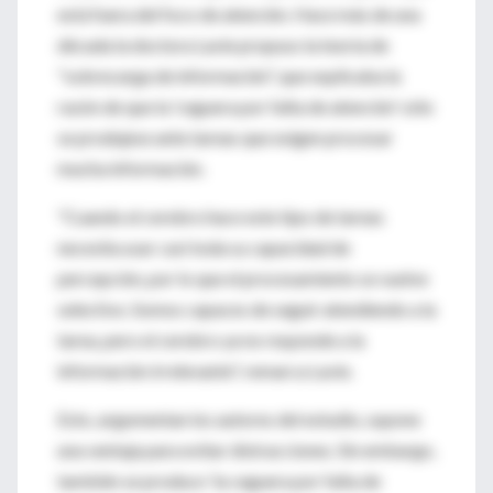
está fuera del foco de atención. Hace más de una
década la doctora Lavie propuso la teoría de
"sobrecarga de información", que explicaba la
razón de que la 'ceguera por falta de atención' sólo
se produjese ante tareas que exigen procesar
mucha información.
"Cuando el cerebro hace este tipo de tareas
necesita usar casi toda su capacidad de
percepción, por lo que el procesamiento se vuelve
selectivo. Somos capaces de seguir atendiendo a la
tarea, pero el cerebro ya no responde a la
información irrelevante", remarca Lavie.
Esto, argumentan los autores del estudio, supone
una ventaja para evitar distracciones. Sin embargo,
también se produce 'la ceguera por falta de