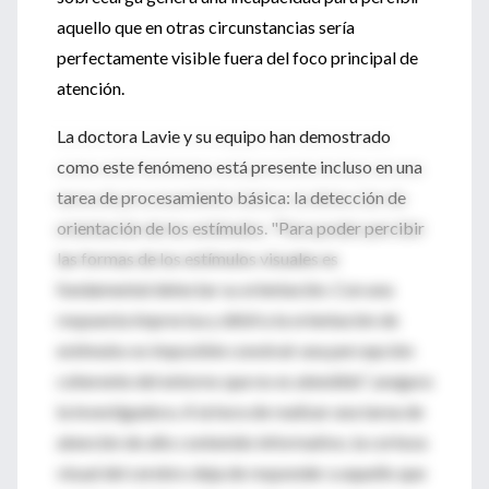
aquello que en otras circunstancias sería
perfectamente visible fuera del foco principal de
atención.
La doctora Lavie y su equipo han demostrado
como este fenómeno está presente incluso en una
tarea de procesamiento básica: la detección de
orientación de los estímulos. "Para poder percibir
las formas de los estímulos visuales es
fundamental detectar su orientación. Con una
respuesta imprecisa y débil a la orientación de
estímulos es imposible construir una percepción
coherente del entorno que no es atendido", asegura
la investigadora. A la hora de realizar una tarea de
atención de alto contenido informativo, la corteza
visual del cerebro deja de responder a aquello que