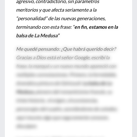
agresivo, contradictorio, sin parámetros
meritorios y que afecta seriamente a la
“personalidad” de las nuevas generaciones,
terminando con esta frase: “
en fin, estamos en la
balsa de La Medusa”
Me quedé pensando: ¿Que habrá querido decir?
Gracias a Dios está el señor Google, escribí la
frase, la marqué y un nuevo mundo apareció con
múltiples connotaciones. Primero, la formidable,
dramática pintura de Géricoult:
La balsa de La
Medusa
, pionero del romanticismo francés, su
triste historia, el origen, circunstancias,
personajes del cuadro, acordándome de ustedes;
aquí resumo algo que seguramente conocen,
disculpen.