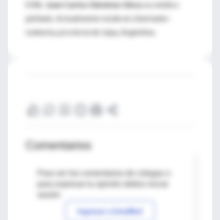
El
Dr. Juan Carlos Giménez Gloss
es médico
jubilado. Actualmente reside en Libertador-
Ledesma, provincia de Jujuy, Argentina.
Comentarios
Para ver los comentarios de colegas o
para expresar tu opinión debes iniciar
sesión
Ingresar a IntraMed