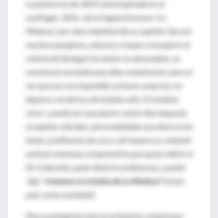
La pintura es de 1819, está inspirada en el
naufragio, 1816, de la fragata francesa “La
Medusa”, por clara ineptitud de su capitán; iba con
muchos pasajeros, colonos y tropas a recuperar la
colonia de Senegal; los botes no alcanzaban, se
construyó una balsa que ellos remolcarían; pero al
ver que eso era imposible cortaron amarras y la
dejaron a la deriva; de la balsa sólo 15 estaban
vivos cuando los rescataron varios días después;
el capitán, oficiales, personalidades que iban en los
botes, justificaron de una y mil manera su cobarde
actitud; entonces comprendí lo que quiso referir el
Dr. Colecchia, quien dictó la conferencia, cuando
dijo:
“estamos en la balsa de La Medusa”
(como
país, como sociedad).
Para sumergirme más en la historia, compré por