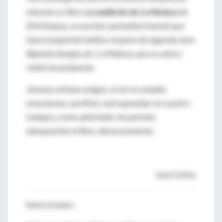
internet un libro:
La maldición de La Medusa
de
Érik Emptaz, un escritor, periodista francés que
hace el papel del médico cirujano de segunda Jean
Baptiste Savigny de La Medusa, que se salvó y
relató las peripecias.
Jóvenes artistas amigos, al ver en ustedes
entusiasmo, sacrificio, real capacidad en vuestro
trabajo y, como admirador me permito
obsequiarles el libro, afectuosamente.
Juan Carlos.
Sobre el autor: