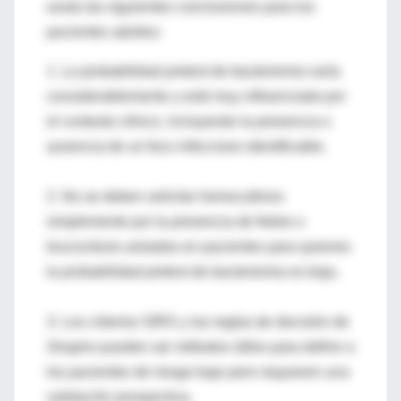
avala las siguientes conclusiones para los
pacientes adultos:
1. La probabilidad pretest de bacteriemia varía
considerablemente y está muy influenciada por
el contexto clínico, incluyendo la presencia o
ausencia de un foco infeccioso identificable.
2. No se deben solicitar hemocultivos
simplemente por la presencia de fiebre o
leucocitosis aisladas en pacientes para quienes
la probabilidad pretest de bacteriemia es baja.
3. Los criterios SIRS y las reglas de decisión de
Shapiro pueden ser métodos útiles para definir a
los pacientes de riesgo bajo pero requieren una
validación prospectiva.