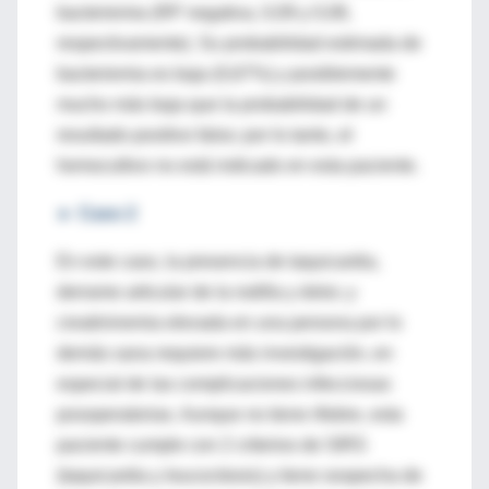
bacteriemia (RP negativa, 0,09 y 0,08,
respectivamente). Su probabilidad estimada de
bacteriemia es baja (0,67%) y posiblemente
mucho más baja que la probabilidad de un
resultado positivo falso; por lo tanto, el
hemocultivo no está indicado en esta paciente.
►
Caso 2
En este caso, la presencia de taquicardia,
derrame articular de la rodilla y dolor, y
creatininemia elevada en una persona por lo
demás sana requiere más investigación, en
especial de las complicaciones infecciosas
posoperatorias. Aunque no tiene rfiebre, esta
paciente cumple con 2 criterios de SIRS
(taquicardia y leucocitosis) y tiene sospecha de