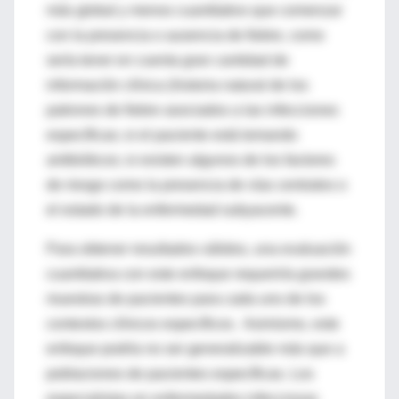
más global y menos cuantitativo que comenzar
con la presencia o ausencia de fiebre, como
sería tener en cuenta gran cantidad de
información clínica (historia natural de los
patrones de fiebre asociados a las infecciones
específicas; si el paciente está tomando
antibióticos; si existen algunos de los factores
de riesgo como la presencia de vías centrales o
el estado de la enfermedad subyacente.
Para obtener resultados válidos, una evaluación
cuantitativa con este enfoque requeriría grandes
muestras de pacientes para cada uno de los
contextos clínicos específicos. Asimismo, este
enfoque podría no ser generalizable más que a
poblaciones de pacientes específicas. Los
especialistas en enfermedades infecciosas