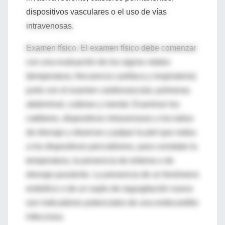
dispositivos vasculares o el uso de vías
intravenosas.
Examen físico. El examen físico debe comenzar
con una evaluación de los signos vitales
(temperatura, frecuencia cardíaca y respiratoria)
junto con el examen cardiovascular, pulmonar,
abdominal, cutáneo y mental. Examinar los
catéteres, dispositivos intravenosos o los tubos
de drenaje y observar y palpar la piel que rodea
a los dispositivos percutáneos, para constatar la
temperatura, la presencia de eritema o de
drenaje purulento. La presencia de un fenómeno
embólico o de un soplo de regurgitación nuevo
son indicadores potenciales de una endocarditis
infecciosa.