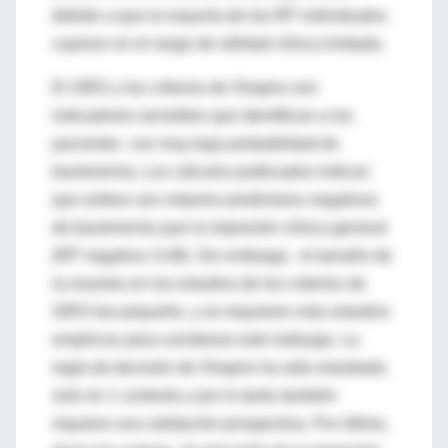
debido a que la mayoría de las RP individuales
cayeron en el rango de utilidad clínica limitada.
El SIRS y los criterios de Shapiro son
indicadores sensibles que identifican a los
pacientes con muy baja probabilidad de
bacteriemia. Los cálculos publicados indican
que ambos son mejores predictores negativos
de bacteriemia que la impresión clínica general
(RP negativa: 0,48). Sin embargo, el tamaño de
la muestra en los estudios de los criterios de
SIRS fue pequeño, y se requieren más estudios
empíricos para corroborar este hallazgo. La
regla de decisión de Shapiro ha sido estudiada
solo en 1 contexto y por lo tanto también
requiere una validación prospectiva. Por último,