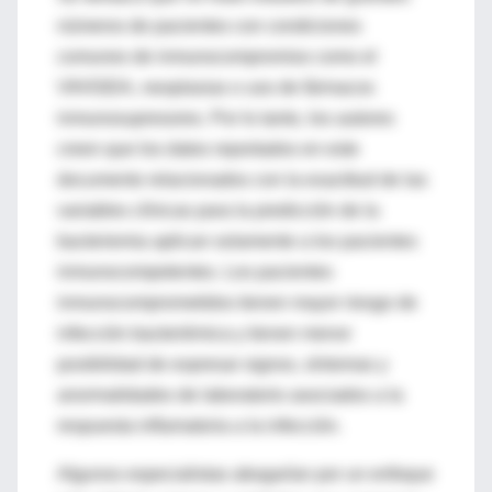
números de pacientes con condiciones
comunes de inmunocompromiso como el
VIH/SIDA, neoplasias o uso de fármacos
inmunosupresores. Por lo tanto, los autores
creen que los datos reportados en este
documento relacionados con la exactitud de las
variables clínicas para la predicción de la
bacteriemia aplican solamente a los pacientes
inmunocompetentes. Los pacientes
inmunocomprometidos tienen mayor riesgo de
infección bacteriémica y tienen menor
posibilidad de expresar signos, síntomas y
anormalidades de laboratorio asociados a la
respuesta inflamatoria a la infección.
Algunos especialistas abogarían por un enfoque