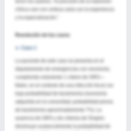
dicen los autores, “la precisión de la impresión
clínica casi con certeza varía con la experiencia
y la especialización.”
Resolución de los casos
► Caso 1
La paciente de este caso se presenta en el
departamento de emergencias con neumonía,
cumpliendo solamente 1 criterio de SIRS—
fiebre, en el contexto de una infección focal con
baja probabilidad de bacteriemia (neumonía
adquirida en la comunidad, probabilidad previa
de bacteriemia aproximadamente 7%). La
ausencia de SIRS y de criterios de Shapiro
disminuye sustancialmente la probabilidad de