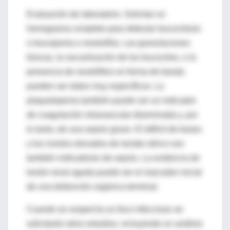
Evaluación de laboratorio. Solicitar un
hemograma completo para detectar leucocitosis
o leucopenia o neutrofilia. Las granulaciones
tóxicas, la vacuolización de los leucocitos, o la
presencia de neutrófilos en forma de banda
pueden ser datos muy específicos. La
plaquetopenia también puede ser un indicador
de coagulación intravascular diseminada y, por
lo tanto, de una sepsis grave. El déficit de bases
y los niveles elevados de lactato sérico son
también indicadores de sepsis. La evidencia de
lesión renal aguda puede ser el marcador inicial
de una disfunción orgánica terminal.
Cuando se sospecha un foco infeccioso se
solicitarán otros estudios, incluyendo un análisis