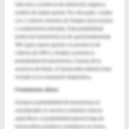
infección y evidencia de disfunción orgánica
(criterio de sepsis grave). Por otra parte, cumple
con 2 criterios menores de Shapiro (leucocitosis
y creatininemia elevada). Esta probabilidad
pretest de bacteriemia es de aproximadamente
38% (para sepsis grave) y la presencia de
criterios de SIRS y Shapiro aumenta la
probabilidad de bacteriemia. A pesar de la
ausencia de fiebre, el hemocultivo deberá estar
incluido en la evaluación diagnóstica.
Fundamento clínico
Aunque la probabilidad de bacteriemia es
considerable en muchos contextos clínicos
específicos, la probabilidad general baja de
hemocultivos positivos verdaderos en series