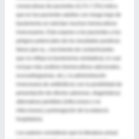
consecutivas de pacientes (4,1%-7,3%) indica
que en los pacientes adultos con riesgo bajo de
bacteriemia se solicitan muchos hemocultivos
innecesarios. Esto expone a los pacientes a los
peligros potenciales de los resultados positivos
falsos (por ej., crecimiento de contaminantes
que no refleja la bacteriemia verdadera), lo cual
incluye más análisis (hemocultivos adicionales,
ecocardiogramas, etc.), la administración
innecesaria de antibióticos con la posibilidad de
presentación de efectos adversos, diagnósticos
alternativos perdidos (infecciosos o no
infecciosos) y prolongación de la estancia
hospitalaria.
Los autores consideran que la literatura actual