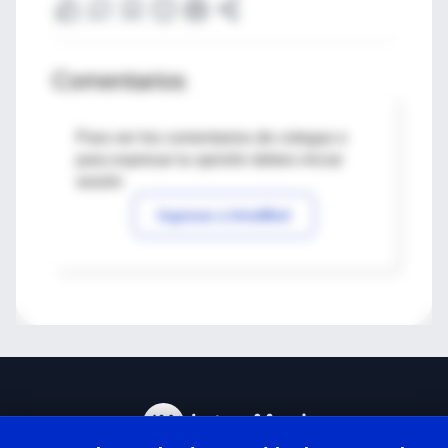
Comentarios
Para ver los comentarios de colegas o
para expresar tu opinión debes iniciar
sesión
Ingresar a IntraMed