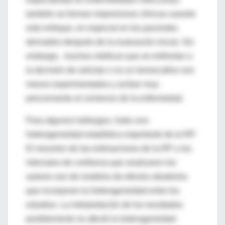
también se forman impresiones clínicas usando
este enfoque, en especial en los pacientes
derivados después de la evaluación inicial. Sin
embargo, muchos médicos que se enfrentan a
la decisión de solicitar o no un hemocultivo son
menos experimentados y actúan muy
precozmente al comienzo de la enfermedad.
Para algunos hallazgos, hubo una
heterogeneidad estadística importante de la RP.
El resumen de las estimaciones de la RP y los
intervalos de confianza que analizaron los
autores son de modelos de efectos aleatorios
que incorporan la heterogeneidad entre los
estudios. La interpretación de los resultados
posiblemente no afectó la heterogeneidad