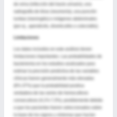
de orina (infección del tracto urinario), una
radiografía de tórax (neumonía), una punción
lumbar (meningitis) e imágenes abdominales
(por ej., apendicitis, diverticulitis o colecistitis).
Limitaciones
Los datos incluidos en este análisis tienen
limitaciones importantes. Las probabilidades de
bacteriemia en los estudios analizados para
estimar la precisión predictiva de las variables
clínicas fueron generalmente más elevadas
(6%-37%) que la probabilidad positiva
verdadera de las series de hemocultivos
consecutivos (4,1%-7,3%), posiblemente debido
a que los pacientes fueron seleccionados sobre
la base de los signos y síntomas que hacían