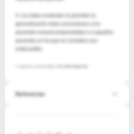
4. Los datos existentes no permiten la
generalización estas conclusiones a los
pacientes inmunocomprometidos o a aquellos
pacientes en los que se considera una
endocarditis.
♦ Traducción y resumen objetivo:
Dra. Marta Papponetti
Referencias