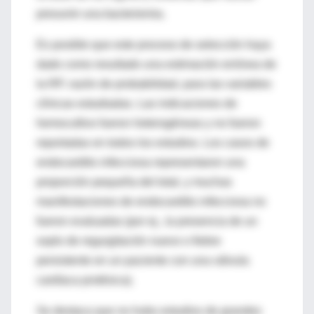
presumir una bacteriemia.
Es posible que este proceso de selección haya
dado como resultado una estimación errónea de
la RP, razón de probabilidad, para las variables
clínicas estudiadas. Las indicaciones de
hemocultivo fueron heterogéneas y no fueron
reportadas en todos los estudios. Los casos de
endocarditis infecciosa representaron una
proporción pequeña del total, y muchas
manifestaciones de endocarditis infecciosa no
fueron evaluadas (por ej., la presencia de un
soplo de regurgitación nuevo o fiebre
persistente en un paciente con una válvula
cardíaca protésica).
Se destaca que no hubo estudios de grandes