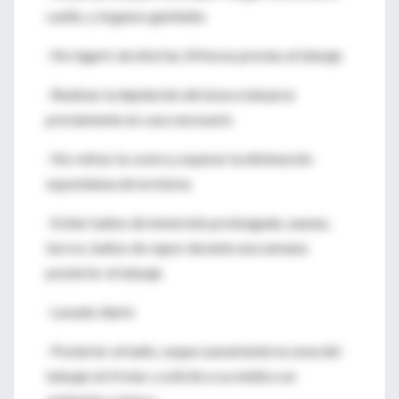
cuello, y órganos genitales
-No ingerir alcohol las 24 horas previas al tatuaje
-Realizar la depilación del área a tatuarse
previamente en caso necesario
-No retirar la costra y esperar la eliminación
espontánea de la misma
-Evitar baños de inmersión prolongada, saunas,
turcos, baños de vapor durante una semana
posterior al tatuaje
-Lavado diario
-Posterior al baño, seque suavemente la zona del
tatuaje sin frotar y solicite a su médico un