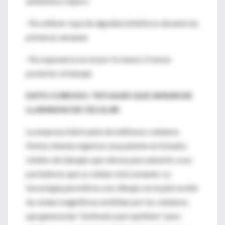
antibiótico tópico
-No utilizar ropa de algodón/sintéticos durante las
primeras semanas
-No exponerse al sol por lo menos 2 meses
posterior al tatuaje
DATO CURIOSO: TATUAJES QUE AVISAN DE
LLAMADAS DE CELULAR
La empresa fabricante de teléfonos celulares
Nokia, intenta registrar una patente en Estados
Unidos de tatuajes que vibran para advertir a sus
portadores que su celular está sonando. La
tecnología permitiría a los dibujos en la piel recibir
las ondas magnéticas emitidas por los celulares,
que generarían "estímulos perceptibles" para