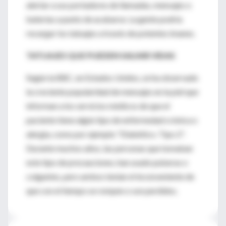
alertar a sus portadores de llamadas, mensajes o
baterías a punto de acabarse. La gente podría
recargar los tatuajes a través de potentes imanes.
TATUAJES QUE PUEDEN SALVAR VIDAS
Según la BBC, en Estados Unidos, se ha observado
la creciente popularidad de mensajes en la piel que
informan a los servicios médicos de que el
paciente tiene algún tipo de enfermedad crónica o
alergia, como por ejemplo "Diabético. Tipo 2".
Durante muchos años, las personas que tomaban
este tipo de precauciones, han usado pulseras o
colgantes, pero ambos tenían el inconveniente de
que con el tiempo se rompen o son perdidos.