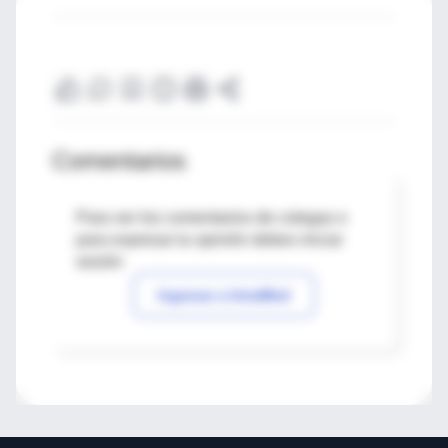
Comentarios
Para ver los comentarios de colegas o
para expresar tu opinión debes iniciar
sesión
Ingresar a IntraMed