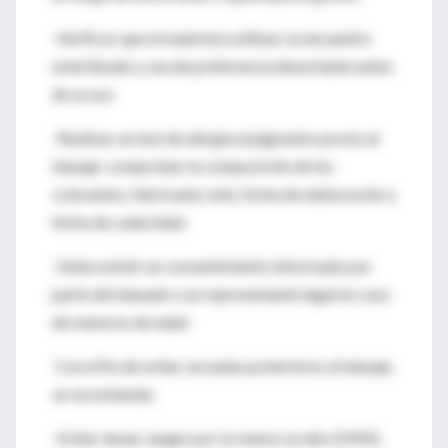
-Verificar que el material a utilizar se encuentre
esterilizado y sea de preferencia desechable antes
de su uso
-Realizar un test de alergia al pigmento previo al
tatuaje: comprobar la composición de los
colorantes, fabricante, lote, fecha de elaboración y
fecha de caducidad.
-Debe existir un consentimiento informado por
parte del tatuado o un representante legal en caso
de menores de edad
Con el fin de evitar secuelas posteriores al tatuaje,
se recomienda:
-Evitar donar sangre por lo menos un año (OMS).