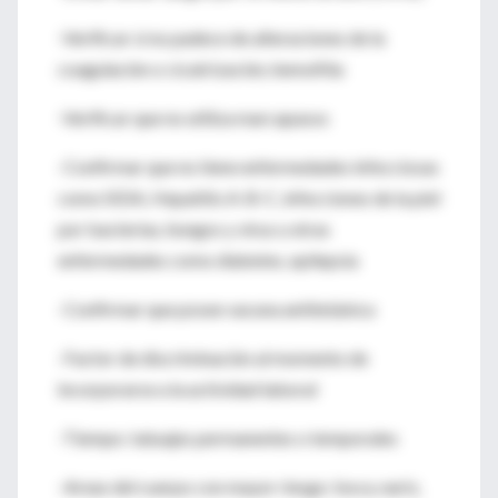
-Verificar si no padece de alteraciones de la
coagulación o cicatrización, hemofilia
-Verificar que no utiliza marcapasos
-Confirmar que no tiene enfermedades infecciosas
como SIDA, Hepatitis A-B-C, infecciones de la piel
por bacterias, hongos y virus u otras
enfermedades como diabetes, epilepsia
-Confirmar que posee vacuna antitetánica
-Factor de discriminación al momento de
incorporarse a la actividad laboral
-Tiempo: tatuajes permanentes o temporales
-Areas del cuerpo con mayor riesgo: boca, nariz,