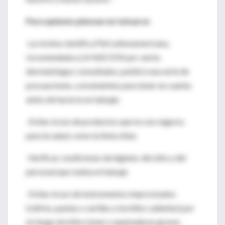
Para quienes piensan en tatuarse
La revista científica Piel Latinoamericana,
recomendada a LA NACION por varios
dermatólogos consultados, publicó una serie de
precauciones, convenientes para tener en cuenta
antes de hacerse un tatuaje:
-Evitar el uso de productos que no son seguros
para la salud, como la tinta china
-Verificar condiciones de higiene: del sitio y del
personal que realiza el tatuaje
-Evitar el uso de instrumentos improvisados
(vidrios, puntas o varillas y tornillos calientes) por
el riesgo de infecciones o quemaduras graves