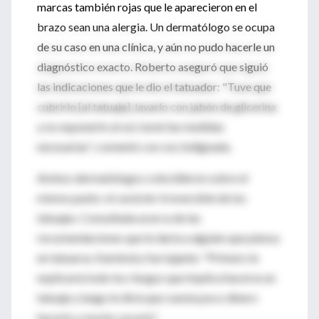
marcas también rojas que le aparecieron en el
brazo sean una alergia. Un dermatólogo se ocupa
de su caso en una clínica, y aún no pudo hacerle un
diagnóstico exacto. Roberto aseguró que siguió
las indicaciones que le dio el tatuador: "Tuve que
cubrirlo [al tatuaje], lavarlo con jabón de glicerina
y no exponerlo al sol, tomé las medidas
necesarias", comentó con voz indignada.
Ambos dermatólogos coincidieron sobre el
mismo punto: el carácter irreversible de los
tatuajes. Consultada acerca de las
recomendaciones que le daría a alguien que piensa
en tatuarse, Kaminsky fue tajante: "Primero le
explicaría todo los riesgos que implica hacerse un
tatuaje y luego le diría que cuesta poco dinero
hacerlo y mucho sacarlo".