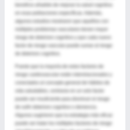
beneficio añadido de mejorar la salud cognitiva
en esas poblaciones específicas. Además,
algunos estudios mostraron que aquéllos con
múltiples problemas vasculares tienen mayor
riesgo de deterioro cognitivo y que cada nuevo
factor de riesgo vascular puede sumar al riesgo
de deterioro cognitivo.
Puesto que la mayoría de estos factores de
riesgo cardiovascular están interrelacionados y
conectados al concepto general de hábitos de
vida saludables, centrarse en un solo factor
puede ser insuficiente para disminuir el riesgo
de sufrir deterioro cognitivo o demencia.
Algunos sugirieron que la estrategia más eficaz
puede ser tratar los múltiples factores de riesgo