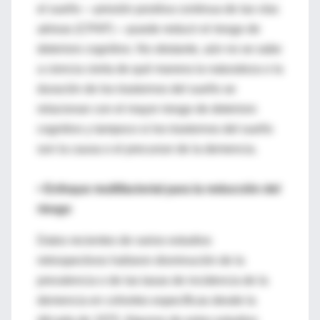
el sueño —presión positiva continua de las vías
aéreas (CPAP) —puede reducir el riesgo de
deterioro cognitivo. No obstante, aún no se sabe
a ciencia cierta de qué manera la naturaleza o la
duración de los trastornos del sueño se
relacionan con el mayor riesgo de deterioro
cognitivo y tampoco si los trastornos del sueño
son la causa o el precursor de la demencia.
• Enfoque multifactorial para la reducción del
riesgo
Datos recientes de varios estudios
retrospectivos hallaron disminución de la
prevalencia o de las tasas de incidencia de la
demencia en cohortes específicas desde la