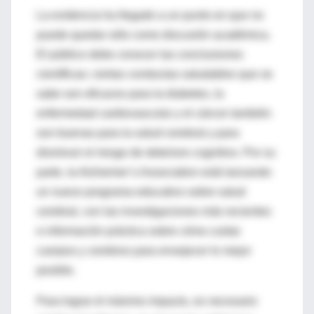
La evidencia ha llegado a un punto en que no
puede quedar sólo como discusión académica.
El público debe conocer las conclusiones
científicas: ciertas conductas saludables que se
sabe son eficaces para la diabetes, la
enfermedad cardiovascular y el cáncer también
son buenas para la salud cerebral y para
disminuir el riesgo de deterioro cognitivo. Por su
parte, la Alzheimer’s Association está lanzando
un nuevo programa educativo sobre salud
cerebral, con las investigaciones más recientes
e información práctica sobre cómo cuidar
cuerpos y cerebros para envejecer lo mejor
posible.
Para lograr el máximo impacto, es necesario