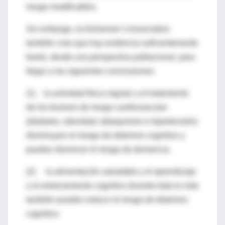
riesgo modificables.
Sin embargo, la Alzheimer’s Association
también cree que hay evidencia suficientemente
fuerte, desde una perspectiva poblacional, para
llegar a las siguientes conclusiones:
(1) la actividad física regular y el tratamiento
de los factores de riesgo cardiovascular
(diabetes, obesidad, tabaquismo e hipertensión)
disminuyen el riesgo de deterioro cognitivo y
pueden disminuir el riesgo de demencia.
(2) la alimentación saludable y el aprendizaje
y el entrenamiento cognitivo durante toda la vida
también pueden reducir el riesgo de deterioro
cognitivo.