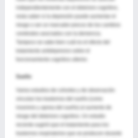
independientemente con el deterioro cognitivo,
resta saber si la depresión puede aumentar el
riesgo o ser un marcador precoz de los cambios
cerebrales asociados con la demencia.
Tampoco se sabe bien cuál es el efecto del
tratamiento antidepresivo sobre el
funcionamiento cognitivo ulterior.
Sueño
Varios estudios de cohortes y de observación
vinculan los trastornos del sueño (como
insomnio y apnea del sueño) al aumento de
riesgo del deterioro cognitivo. Un estudio
reciente sugirió que el tratamiento para los
trastornos respiratorios que se producen durante