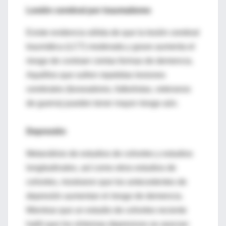
Lesión cerebral por traumatismo
Existe evidencia sólida de que la lesión cerebral
traumática (LCT) moderada y grave aumenta el
riesgo de contraer ciertas formas de demencia.
Aquéllos que sufren repetidas lesiones
cerebrales (boxeadores, futbolistas, veteranos
de guerra) pueden tener mayor riesgo aún.
Depresión
Metanálisis de estudios de cohortes y estudios
longitudinales, así como otros estudios de
cohortes, mostraron que los antecedentes de
depresión aumentan el riesgo de demencia.
Mientras que un estudio de cohortes reciente
halló que los síntomas depresivos se asocian