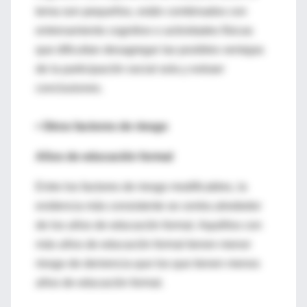
tema son pequeños, están combinados con
entrenamiento cognitivo o actividades físicas
que dificultan desagregar las posibles ventajas
de la participación social sola y extraer
conclusiones.
• Otros factores de riesgo
Años de educación formal
Entre los factores de riesgo modificables, la
evidencia más consistente se centra alrededor
de los años de educación formal. Aquéllos con
más años de educación formal tienen menor
riesgo de demencia que los que tienen menos
años de educación formal.