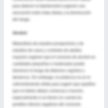
para detener la hipertensión) sugieren una
asociación entre estas dietas y la disminución
del riesgo.
Alcohol
Metanálisis de estudios prospectivos y de
estudios de casos y controles de adultos
mayores sugieren que el consumo de alcohol en
cantidades pequeñas o moderadas puede
disminuir el riesgo de deterioro cognitivo y
demencia. Sin embargo, la evidencia no es lo
suficientemente sólida para sugerir que aquéllos
que no beben deban comenzar a hacerlo,
especialmente si se tienen en cuenta los
posibles efectos negativos del consumo