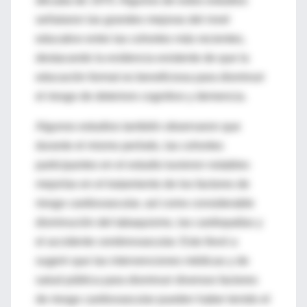
década de 1970. Algunos de estos estudios
señalaron las grandes mejoras del nivel
educativo entre las cohortes más recientes,
destacando la evidencia existente de que la
educación formal es beneficiosa para disminuir
el riesgo de deterioro cognitivo y demencia.
Algunos estudios también observaron que
durante el mismo período, las cohortes
participantes en el estudio tuvieron notables
mejorías en el tratamiento de los factores de
riesgo cardiovascular, así como considerable
disminución del tabaquismo, las cardiopatías y
el accidente cerebrovascular. Esto llevó a
sugerir que las intervenciones médicas y de
salud pública para disminuir diversos factores
de riesgo cardiovascular pueden haber tenido el