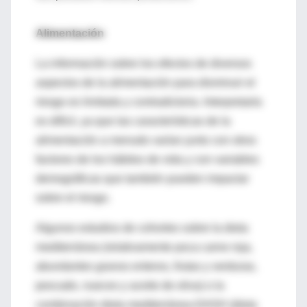
Alimentación
La información sobre los efectos de diversos
aspectos de la alimentación para disminuir el
riesgo es limitada y contradictoria. Interpretarla
es difícil, ya que las características de la
alimentación a menudo varían junto con otros
factores de los hábitos de vida y con variables
demográficas que también pueden impactar
sobre el riesgo.
Algunos estudios de cohortes sobre la dieta
mediterránea (relativamente poca carne roja,
abundantes granos enteros, frutas y verduras,
pescado, nueces y aceite de oliva) o la
combinación dieta mediterránea-DASH (dieta