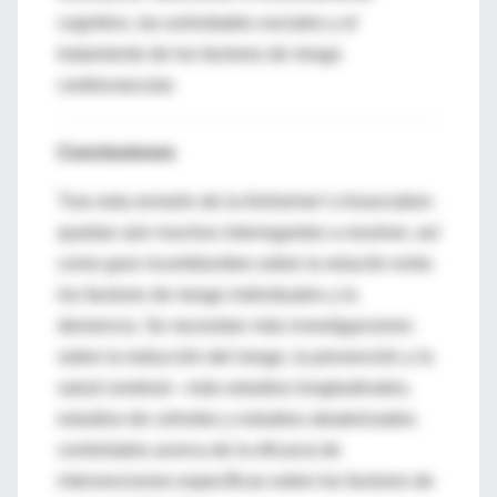
cognitivo, las actividades sociales y el
tratamiento de los factores de riesgo
cardiovascular.
Conclusiones
Tras esta revisión de la Alzheimer’s Association
quedan aún muchos interrogantes a resolver, así
como gran incertidumbre sobre la relación entre
los factores de riesgo individuales y la
demencia. Se necesitan más investigaciones
sobre la reducción del riesgo, la prevención y la
salud cerebral—más estudios longitudinales,
estudios de cohortes y estudios aleatorizados
controlados acerca de la eficacia de
intervenciones específicas sobre los factores de