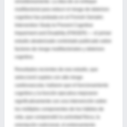
simultáneamente. La idea de un enfoque
multifactorial para reducir el riesgo de deterioro
cognitivo fue probada en el Finnish Geriatric
Intervention Study to Prevent Cognitive
Impairment and Disability (FINGER) — el primer
estudio aleatorizado controlado publicado sobre
factores de riesgo multifactoriales y deterioro
cognitivo.
Resultados recientes de ese estudio, que
seleccionó sujetos con alto riesgo
cardiovascular, hallaron que el funcionamiento
cognitivo y la función ejecutiva mejoraron
significativamente con una intervención sobre
los múltiples componentes de los hábitos de
vida, que comprendió la actividad física, la
orientación nutricional, el entrenamiento