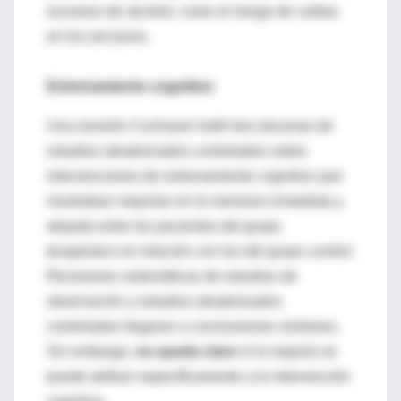
excesivo de alcohol, como el riesgo de caídas
en los ancianos.
Entrenamiento cognitivo
Una revisión Cochrane halló tres docenas de
estudios aleatorizados controlados sobre
intervenciones de entrenamiento cognitivo que
mostraban mejorías en la memoria inmediata y
alejada entre los pacientes del grupo
terapéutico en relación con los del grupo control.
Revisiones sistemáticas de estudios de
observación y estudios aleatorizados
controlados llegaron a conclusiones similares.
Sin embargo,
no queda claro
si la mejoría se
puede atribuir específicamente a la intervención