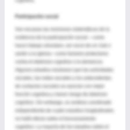
cognitiva.
Participación social
Son escasas las revisiones sistemáticas de la
evidencia de la participación social —como
hacer trabajo voluntario, ser socio de un club o
asistir a la iglesia—como factores protectores
contra el deterioro cognitivo o la demencia.
Algunos estudios mostraron que las actividades
sociales, las redes sociales y los antecedentes
de contactos sociales se asocian con mejor
función cognitiva y menor riesgo de deterioro
cognitivo. Sin embargo, un análisis coordinado
independiente de cuatro estudios longitudinales
no halló efecto sobre el funcionamiento
cognitivo. La mayoría de los estudios sobre el