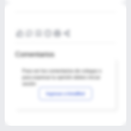
Comentarios
Para ver los comentarios de colegas o
para expresar tu opinión debes iniciar
sesión
Ingresar a IntraMed