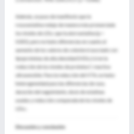
Además, se puso de manifiesto que la
rosuvastatina redujo de manera más pronunciada
los niveles de LDLc que la atorvastatina (p <
0.001), pero no hubo diferencias en cuanto al
aumento de los valores de colesterol asociado con
lipoproteínas de alta densidad (HDLc) ni en la
reducción de los niveles de proteína C-reactiva
ultrasensible. Para la reducción del VTA, no hubo
heterogeneidad para las diferencias de raza,
duración del seguimiento, dosis de estatinas
usadas y reducción comparada de los niveles de
LDLc.
Discusión y conclusión