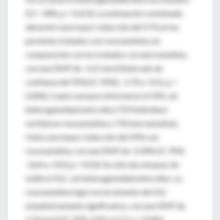
(I2 = 30%, p = 0.223). La estimación combinada
demostró una mayor reducción del VTA en los
pacientes tratados con rosuvastatina, en
comparación con los tratados con atorvastatina,
con una DMP de -1.61 mm3 (intervalo de
confianza del 95% [IC 95%]: -2.70 a -0.52, p =
0.004). Cuatro ensayos informaron el VPA, sin
heterogeneidad entre ellos (729 individuos
recibieron rosuvastatina y 739 atorvastatina).
Hubo una mayor reducción del VPA con
rosuvastatina, con una DMP de -0.34% (IC 95%:
-0.64 a -0.03, p = 0.03). En sólo dos ensayos de
midió el VLC, sin heterogeneidad entre ellos. La
rosuvastatina logró un incremento del VLC
estadísticamente significativo, con una DMP de
2.10 mm3 (IC 95%: 0.04 a 4.17, p = 0.046).