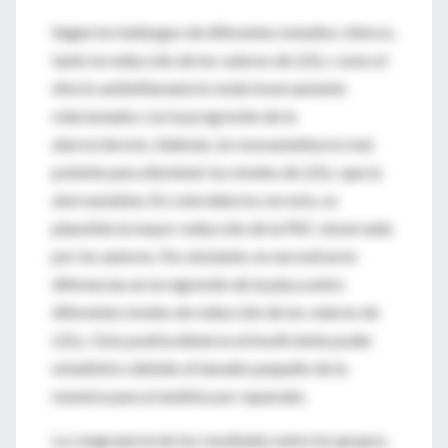
Según los hallazgos de diferentes estudios clínicos,
tanto la reducción de los valores de LDLc como el
efecto antiinflamatorio están inversamente
relacionados con la progresión de la
aterosclerosis. Además, la rosuvastatina es más
potente para disminuir los niveles de LDLc que la
atorvastatina. En coincidencia con esto, es
plausible la mayor reducción de la PAC observada
por los autores. No obstante, no encontraron
diferencias en la regresión de la placa entre
diferentes niveles de reducción de los valores de
LDLc. Esto podría deberse al insuficiente poder
estadístico debido al tamaño pequeño de la
muestra para el análisis por separado.
La congruencia de los resultados entre los grupos,