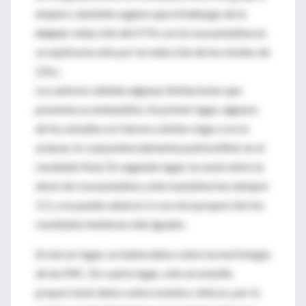
empero, también sugiere que el hallazgo de la
mayor
reducción del VTA con la rosuvastatina no
se explicaría sólo por la reducción de los niveles de
LDLc.
Los autores señalan algunas limitaciones que
presenta su metanálisis. En primer lugar, algunos
de los estudios no fueron a doble ciego o no lo
aclaran, lo cual potencialmente podría influir en el
resultado final. En segundo lugar, la razón entre la
dosis de rosuvastatina y atorvastatina fue siempre
1:2, y no puede saberse si con otra proporción los
resultados hubieran sido iguales.
En tercer lugar, no había datos sobre la morfología
de las PAC. En cuarto lugar, sólo un estudio
proporcionó datos sobre eventos clínicos, por lo