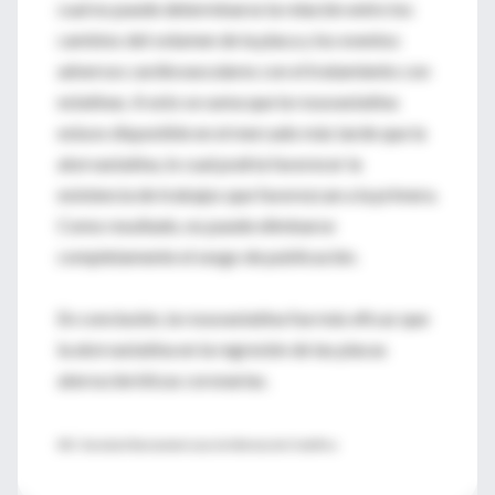
cual no puede determinarse la relación entre los
cambios del volumen de la placa y los eventos
adversos cardiovasculares con el tratamiento con
estatinas. A esto se suma que la rosuvastatina
estuvo disponible en el mercado más tarde que la
atorvastatina, lo cual podría favorecer la
existencia de trabajos que favorezcan a la primera.
Como resultado, no puede eliminarse
completamente el sesgo de publicación.
En conclusión, la rosuvastatina fue más eficaz que
la atorvastatina en la regresión de las placas
ateroscleróticas coronarias.
SIIC- Sociedad Iberoamenricana de Información Científica