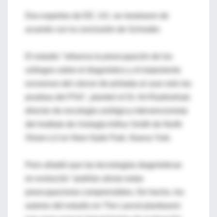
Dos expertos de EE. UU. se mostraron de
acuerdo con la conclusión de Schroder.
El estudio "refuerza la preocupación de los
urólogos sobre el diagnóstico y el tratamiento
excesivos del cáncer de próstata al usar solo las
pruebas del PSA", planteó el Dr. Art Rastinehad,
director de oncología urológica intervencionista
del Instituto de Urología Arthur Smith de North
Shore-LIJ en New Hyde Park, Nueva York.
Pero añadió que las tecnologías diagnósticas
en evolución "podrían aliviar estas
preocupaciones comprensibles. De hecho, los
autores del estudio en The Lancet plantearon