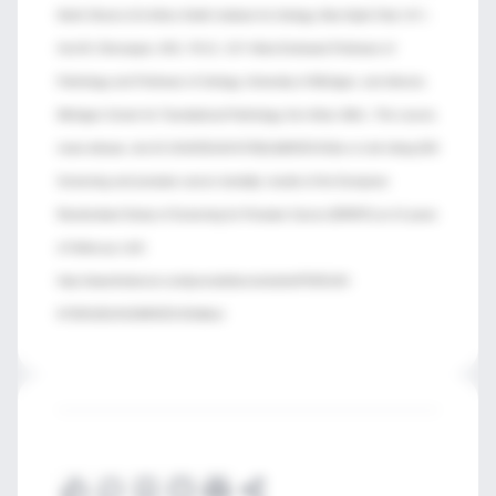
North Shore-LIJ's Arthur Smith Institute for Urology, New Hyde Park, N.Y.;
Arul M. Chinnaiyan, M.D., Ph.D., S.P. Hicks Endowed Professor of
Pathology and Professor of Urology, University of Michigan, and director,
Michigan Center for Translational Pathology, Ann Arbor, Mich.;
The Lancet,
.
news release
doi:10.1016/S0140-6736(14)60525-0Cite or Link Using DOI
Screening and prostate cancer mortality: results of the European
Randomised Study of Screening for Prostate Cancer (ERSPC) at 13 years
of follow-up
LinK:
http://www.thelancet.com/journals/lancet/article/PIIS0140-
6736%2814%2960525-0/fulltext