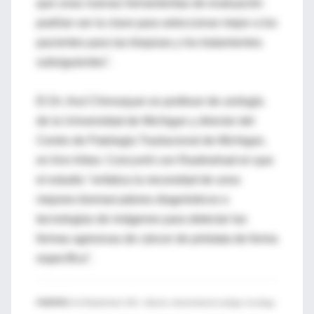
que unas nuevas herramientas de evaluación
podrían ser la clave para seleccionar mejor a los
pacientes para las biopsias y los tratamientos
subsiguientes".
El Dr. Arul Chinnaiyan es profesor de urología
de la Universidad de Michigan y director del
Centro de Patología Traslacional de Michigan,
en Ann Arbor. Concurrió con Rastinehad en que
el estudio "enfatiza la necesidad de unos
mejores biomarcadores diagnósticos o
tecnologías de imágenes para detectar las
formas agresivas de cáncer de próstata de forma
específica".
FUENTES:
Art Rastinehad, M.D., director, interventional urologic oncology,