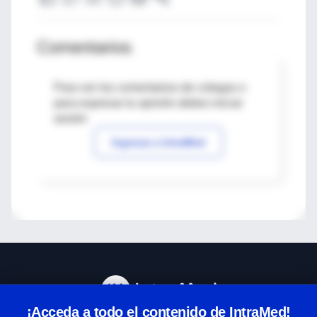
Comentarios
Para ver los comentarios de colegas o
para expresar tu opinión debes iniciar
sesión
Ingresar a IntraMed
¡Acceda a todo el contenido de IntraMed!