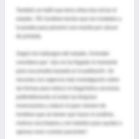
También se halló que trece años tras iniciar el
estudio, 781 hombres tenían que ser invitados a
la prueba para prevenir una muerte por cáncer
de próstata.
Según los hallazgos del estudio, Schroder
considera que "aún no ha llegado el momento
para una prueba basada en la población. Se
necesita con urgencia más investigación sobre
las formas para reducir el diagnóstico excesivo,
preferiblemente al evitar las biopsias
innecesarias y reducir el gran número de
hombres que se tienen que hacer el análisis,
realizar una biopsia y ser tratados para ayudar a
apenas unos cuantos pacientes".