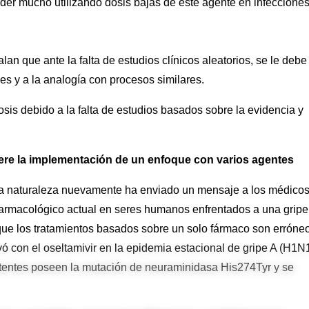
der mucho utilizando dosis bajas de este agente en infeccione
lan que ante la falta de estudios clínicos aleatorios, se le debe
es y a la analogía con procesos similares.
osis debido a la falta de estudios basados sobre la evidencia y
uiere la implementación de un enfoque con varios agentes
a naturaleza nuevamente ha enviado un mensaje a los médicos
 farmacológico actual en seres humanos enfrentados a una gripe
que los tratamientos basados sobre un solo fármaco son erróne
vó con el oseltamivir en la epidemia estacional de gripe A (H1N
istentes poseen la mutación de neuraminidasa His274Tyr y se