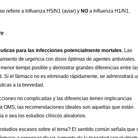
se refiere a Influenza H5/N1 (aviar) y
NO
a Influenza H1/N1.
ir
uticas para las infecciones potencialmente mortales.
Las
tamiento de urgencia con dosis óptimas de agentes antivirales.
 menor tiempo posible y demostrar grandes diferencias entre la
ad. Si el fármaco no es eliminado rápidamente, se administrará 
ticas a la brevedad.
cciones no complicadas y las diferencias tienen implicancias
la OMS, las recomendaciones ideales son aquellas que están
 o sea los estudios clínicos aleatorios.
 estudios escasos sobre el tema? El sentido común señala que 
fármaco a expensas de un aumento de la toxicidad con el objeti