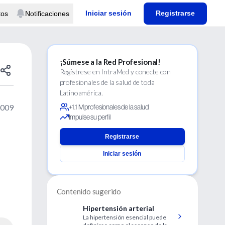
Iniciar sesión
Registrarse
tos
Notificaciones
¡Súmese a la Red Profesional!
Regístrese en IntraMed y conecte con
profesionales de la salud de toda
Latinoamérica.
2009
+1.1 M profesionales de la salud
Impulse su perfil
Registrarse
Iniciar sesión
Contenido sugerido
Hipertensión arterial
La hipertensión esencial puede