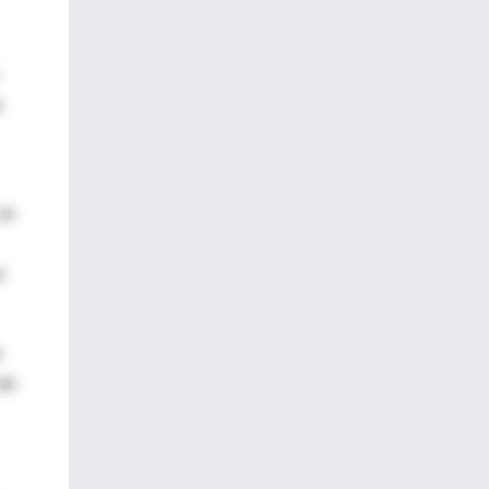
a
 se
l
s
 de