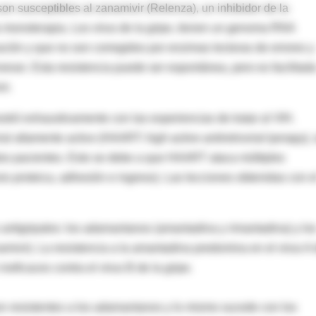
son susceptibles al zanamivir (Relenza), un inhibidor de la
a monoterapia. Los virus de la gripe, tienen un genoma RNA
ación y que no son corregidos por enzimas lectoras de errores y
eneran. Esta resistencia puede ser espontánea, pero es facilitad
ir.
stró exhaustivamente con las experiencias de tratar al VIH.
iral altamente activo (HAART:
high active antiretroviral tyerapy
),
stos pacientes. Esto se debe a que HAART ataca múltiples
esis proteica, adhesión e ingreso). Las lecciones obtenidas con e
antigripales: los adamantanos (amantadina y rimantadina) y lo
amivir). La resistencia a la amantadina predomina en el virus A
eficaces contra el virus B de la gripe.
n resistentes a los adamantanos y lo mismo sucede con los