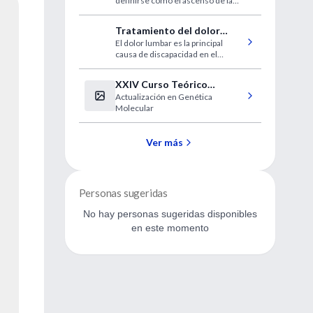
definirse como el ascenso de la
presión arterial de etiología
desconocida que incrementa el
Tratamiento del dolor
riesgo de eventos cerebrales,
El dolor lumbar es la principal
lumbar
cardíacos y renales.
causa de discapacidad en el
mundo y la causa más frecuente
de ausencia laboral
XXIV Curso Teórico
Actualización en Genética
Práctico de Actualización
Molecular
en Genética Molecular
Ver más
Personas sugeridas
No hay personas sugeridas disponibles
en este momento