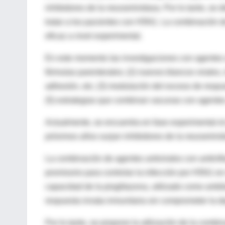
inhibidores de la neuraminidasa. Por lo tanto, se 
tratar a los pacientes con H5N1. La combinación 
eficaz a nivel experimental.
En este momento las investigaciones con agentes a
fórmulas parenterales; (2) nuevos blancos virales, 
adhesión, etc; (3) modulación del exceso de respu
(5) estrategias que combinan vacunas con agentes 
Actualmente, se encuentra en fase experimental el
próximos años surjan inhibidores de la neuraminida
La combinación de agentes antivirales con antiinf
promisorio para controlar la infección por H5N1 en
capacidad de la pioglitazona, utilizado como antid
respuesta innata inmunitaria sin comprometer la dep
Por lo tanto, se propone la utilización de la comb