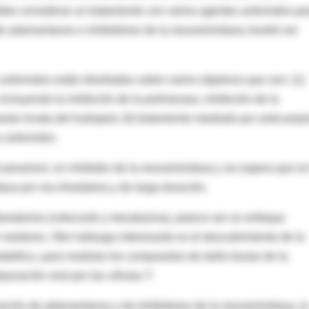
debe considerar un tratamiento con varios agentes antivirales pa
de adamantanos e inhibidores de la neuraminidasa mostró ser
ntivirales están diseñadas sobre varios objetivos que son: (1)
incluyendo la inhibición de la polimerasa, inhibición de la
esta innata del huésped; (4) tratamiento mediado por anticuerpo
antivirales.
 peramivir, un inhibidor de la neuraminidasa y se espera que en
sa por via inhalatoria y de larga duración.
lamatorios (celecoxib y mesalazina), parece ser un enfoque
 roedores. Otro hallazgo interesante es el descubrimiento de la
iabético, para modular los compuestos de daño tisular de la
uración viral por las células T.
inación de adamantanos y de inhibidores de la neuraminidasa, la