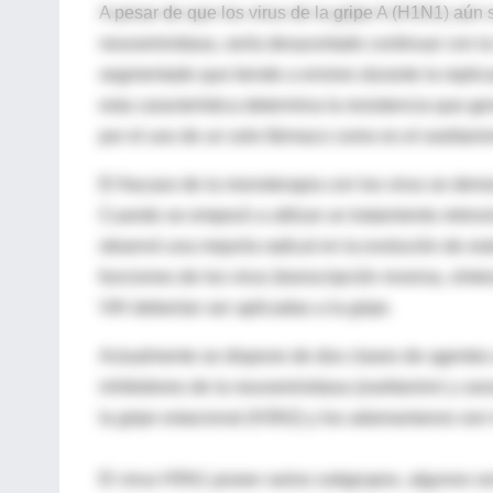
A pesar de que los virus de la gripe A (H1N1) aún 
neuraminidasa, sería desacertado continuar con l
segmentado que tiende a errores durante la replic
esta característica determina la resistencia que g
por el uso de un solo fármaco como es el oseltamiv
El fracaso de la monoterapia con los virus se demo
Cuando se empezó a utilizar un tratamiento retrov
observó una mejoría radical en la evolución de e
funciones de los virus (transcripción reversa, sínt
VIH deberían ser aplicadas a la gripe.
Actualmente se dispone de dos clases de agentes 
inhibidores de la neuraminidasa (oseltamivir y zan
la gripe estacional (H3N2) y los adamantanos son in
El virus H5N1 posee varios subgrupos, algunos so