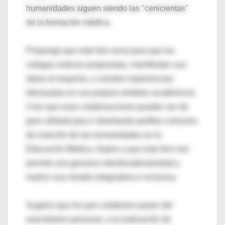
humanidades siguen siendo las "cenicientas"
de la formación médica.
Propongo que este foro sirva para que los
colegas realicen propuestas, manifiesten sus
ideas al respecto, y cuenten experiencias
efectuadas en sus propios ámbitos académicos.
Creo que esas colaboraciones pueden ser de
gran utilidad para ir diseñando perfiles comunes
de inseción de las humanidades en la
Educación Médica. Aspiro a que este foro nos
permita una genuina interdisciplinariedad y
realice una mirada integradora e inclusiva.
Sugiero que los que colaboren pasen del
anecdotario personal, a la realización de