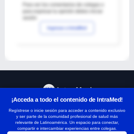
Para ver los comentarios de colegas o
para expresar tu opinión debes iniciar
sesión
Ingresar a IntraMed
¡Acceda a todo el contenido de IntraMed!
Centro de Ayuda
Regístrese o inicie sesión para acceder a contenido exclusivo
y ser parte de la comunidad profesional de salud más
relevante de Latinoamérica. Un espacio para conectar,
Términos y condiciones
compartir e intercambiar experiencias entre colegas.
| Políticas de privacidad