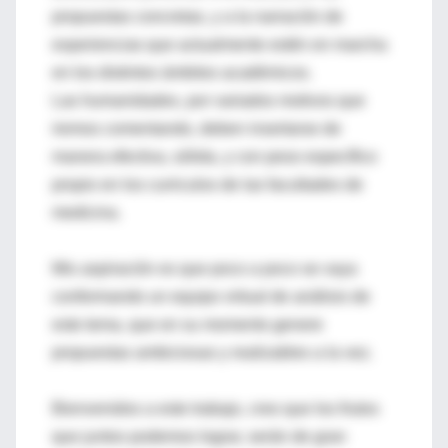
propuestas concretas, y a la narración de
experiencias que actualmente estén en marcha
en los distintos ámbitos académicos.
Las humanidades, por variados motivos que
iremos comentando, deben insertarse de
manera efectiva, sólida, y con peso específico
propio en los curriculos de las facultades de
medicina.
Mis aspiración es que poco a poco se vaya
conformando un equipo virtual de análisis de
este tema, que en su momento genere
propuestas ambiciosas y realizables a la vez.
Bienvenidos a este trabajo, creo que los frutos
que juntos podemos lograr, serán de gran