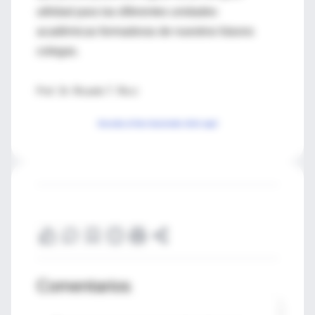
utilidad para las diferentes unidades
académicas formadoras de nuestros futuros
colegas.
Prof. Dr. Ricardo T. Ricci
Acceda al foro haciendo click aquí
Comentarios