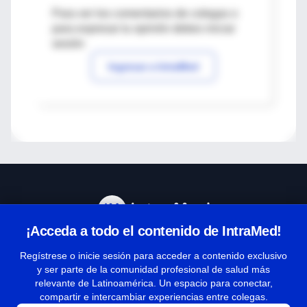
Para ver los comentarios de colegas o
para expresar tu opinión debes iniciar
sesión
Ingresar a IntraMed
¡Acceda a todo el contenido de IntraMed!
Centro de Ayuda
Regístrese o inicie sesión para acceder a contenido exclusivo
y ser parte de la comunidad profesional de salud más
relevante de Latinoamérica. Un espacio para conectar,
Términos y condiciones
compartir e intercambiar experiencias entre colegas.
| Políticas de privacidad