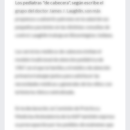
Los pediatras "de cabecera", según escribe el
grupo del doctor James J. Laughlin, son más
propensos a advertir patrones en la salud de sus
pequeños pacientes en las distintas consultas de
control. Laughlin trabaja en Bloomington, Indiana.
Los servicios médicos de cabecera imitan el
modelo tradicional de atención pediátrica de
1967, en el que la familia y el médico de atención
primaria trabajan juntos para satisfacer las
necesidades médicas y generales de los niños con
la historia clínica centralizada.
En la declaración, la Comisión de Práctica y
Medicina Ambulatoria de la AAP también expresa
su preocupación por los pedidos de exámenes que