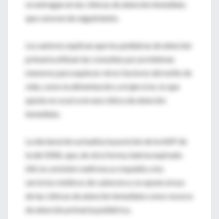
se entregan en las clínicas de atención inmediata
que carecen de seguimiento.
Los autores explican que los pediatras de atención
primaria utilizan las consultas por problemas
menores para explorar otros factores del estilo de
vida, como la alimentación y el ejercicio, lo que
quizás no ocurra en una clínica de atención
inmediata.
La declaración actualiza la posición de la AAP de
la del 2006, que, de otra forma, habría expirado.
Allí, la comisión reafirma su respaldo a los
servicios médicos de cabecera y se opone al uso
de las clínicas de atención inmediata como recurso
de atención primaria pediátrica.