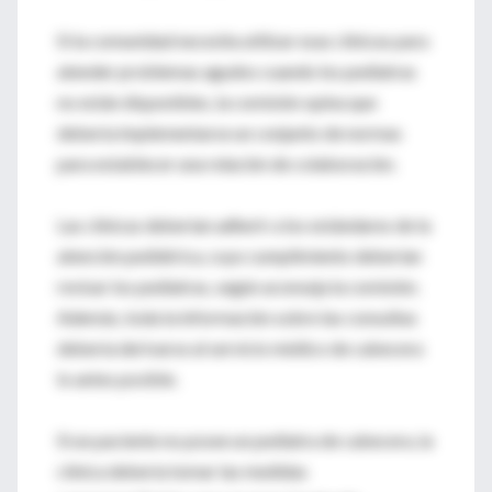
Si la comunidad necesita utilizar esas clínicas para
atender problemas agudos cuando los pediatras
no están disponibles, la comisión opina que
debería implementarse un conjunto de normas
para establecer una relación de colaboración.
Las clínicas deberían adherir a los estándares de la
atención pediátrica, cuyo cumplimiento deberían
revisar los pediatras, según aconseja la comisión.
Además, toda la información sobre las consultas
debería derivarse al servicio médico de cabecera
lo antes posible.
Si un paciente no posee un pediatra de cabecera, la
clínica debería tomar las medidas