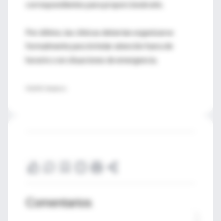
correspondientes para proporcionárselo.
Por último, las clínicas deberían organizarse
formalmente para brindar atención fuera de
horario o en situaciones de emergencia.
FUENTE: Pediatrics
Comentarios