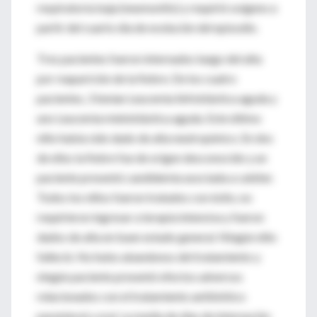
respiratoria baja (neumonitis) y requirió oxígeno a
partir del cuarto día de evolución del episodio.
Tres pacientes fueron internados luego del alta
por reaparición de la fiebre. De los cuatro
pacientes, 3 tenían Leucemia linfoblástica aguda y
uno Leucemia mieloblástica aguda. Este último
niño había sido dado de alta neutropénico. En dos
de ellos la fiebre fue de origen desconocido y un
paciente presentó candidemia asociada a catéter.
Todos los niños fueron tratados con éxito, no
requirieron ingresar a terapia intensiva y fueron
dados de alta en buen estado general. Ningún niño
falleció. No hubo abandonos del tratamiento y
ningún paciente presentó efectos adversos
relacionados con el tratamiento antibiótico
parenteral y oral. La media de días de internación