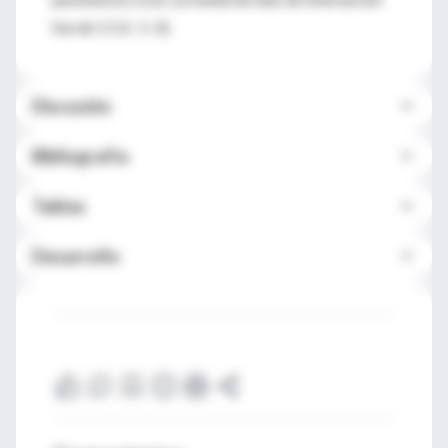
fue de 1.5 (r: 1-3).
Discusión
Bibliografía
Tablas
Desarrollo