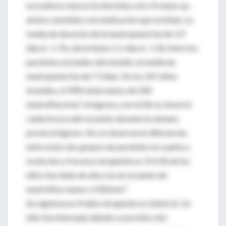
urocultivos fueron Escherichia coli y Proteus sp.,
ambos sensibles a la medicación que recibían. La
media de duración de la neutropenia fue de 3.9
días (r: 1-9) y de la fiebre 1.1 días (r: 1-8). Entre los
pacientes excluidos del estudio, la media de
neutropenia fue de 7.3 días. De los 247 niños
incluidos, el 94% tenía menos de 500
neutrófilos/mm³ al ingreso y en el 6% se observó
caída brusca del recuento durante la semana
previa al ingreso. No se observaron diferencias
entre estos dos grupos de pacientes en cuanto a
evolución y fracasos terapéuticos. El 61% de los
niños fue dado de alta con un recuento de
neutrófilos menor a 500/mm³.
Se registraron 4 fallos terapéuticos (tabla 2). Un
niño fue internado debido a una infección