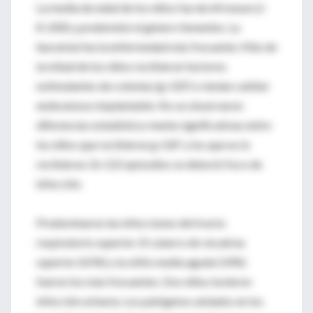
La media de edad de los niños fue de 64 meses (r:
8-200) y predominó el género femenino. La
leucemia fue la enfermedad más frecuente. Más de
la mitad de los niños recibieron factores
estimulantes de colonias (g-GSF) o tenían catéter
endovenoso implantable. No se observaron
diferencias estadística-mente significativas entre
los niños que recibieron g-GSF y los que no lo
recibieron. En 122 episodios se detectó foco de
infección.
Predominaron las infecciones del tracto
respiratorio superior. El catarro de vía aérea
superior (65%) y la otitis media aguda (14%)
fueron los más frecuentes. Dos niños tuvieron
infección urinaria. Los patógenos aislados en los