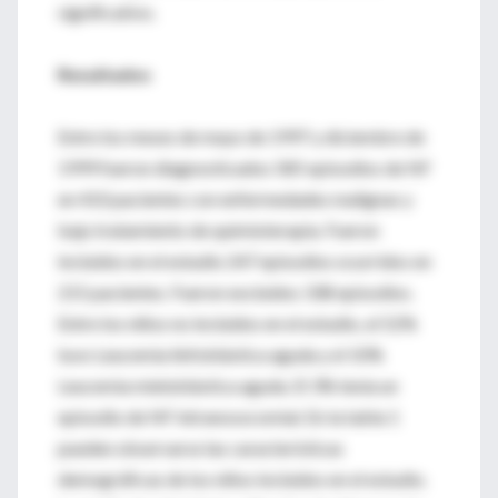
significativo.
Resultados
Entre los meses de mayo de 1997 y diciembre de
1999 fueron diagnosticados 585 episodios de NF
en 410 pacientes con enfermedades malignas y
bajo tratamiento de quimioterapia. Fueron
incluidos en el estudio 247 episodios ocurridos en
215 pacientes. Fueron excluidos 338 episodios.
Entre los niños no incluidos en el estudio, el 52%
tuvo Leucemia linfoblástica aguda y el 10%
Leucemia mieloblástica aguda. El 3% tenía un
episodio de NF intranosocomial. En la tabla 1
pueden observarse las características
demográficas de los niños incluidos en el estudio.