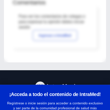
Comentarios
Para ver los comentarios de colegas o
para expresar tu opinión debes iniciar
sesión
Ingresar a IntraMed
¡Acceda a todo el contenido de IntraMed!
Centro de Ayuda
Regístrese o inicie sesión para acceder a contenido exclusivo
y ser parte de la comunidad profesional de salud más