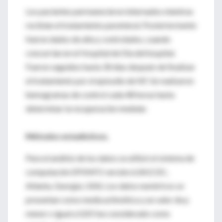
Los pacientes permanecieron internados mientras
recibían el tratamiento parenteral. Posteriormente
fueron dados de alta y controlados, cuando
concurrían en el Hospital de Día del hospital.
Fueron seguidos hasta 30 días después de finalizar
el tratamiento por el episodio de NF. Se realizaron
hemogramas de control cada 48 horas hasta
determinar la recuperación medular.
Métodos estadísticos.
Para el análisis de los datos se utilizó el sistema de
computación EPIINFO versión 6.04 (CDC,
Atlanta, Georgia, USA). Los datos numéricos se
presentan como media aritmética y un valor de p
menor o igual a 0,05 fue considerado como