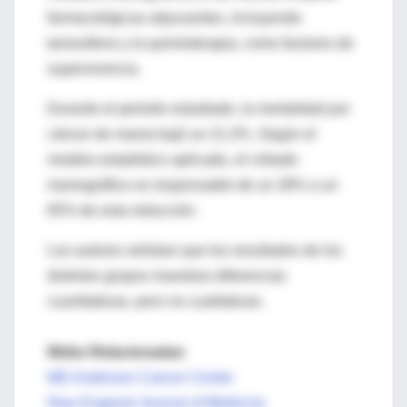
farmacológicas adyuvantes, incluyendo
tamoxifeno y la quimioterapia, como factores de
supervivencia.
Durante el período estudiado, la mortalidad por
cáncer de mama bajó un 21,3%. Según el
modelo estadístico aplicado, el cribado
mamográfico es responsable de un 28% a un
65% de esta reducción.
Los autores señalan que los resultados de los
distintos grupos muestras diferencias
cuantitativas, pero no cualitativas.
Webs Relacionadas
MD Anderson Cancer Center
New England Journal of Medicine