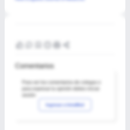
Comentarios
Para ver los comentarios de colegas o
para expresar tu opinión debes iniciar
sesión
Ingresar a IntraMed