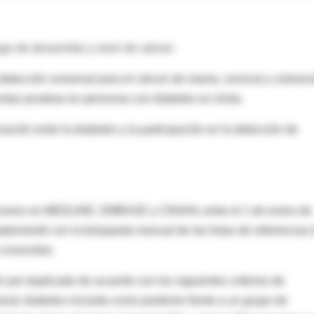
o de desarrollar y morir de cáncer.
tección universal para el cáncer de mama, cervical y colorrect
estas pruebas en personas con diabetes es mixta.
ación entre la diabetes y la participación en la detección de
aciones en MEDLINE, EMBASE y CINAHL entre el 1 de enero de
mplementó con la búsqueda manual de las listas de referencias
a conocidas.
 por duplicado de acuerdo con los siguientes criterios de
eral; diabetes incluida como predictor frente a un grupo de