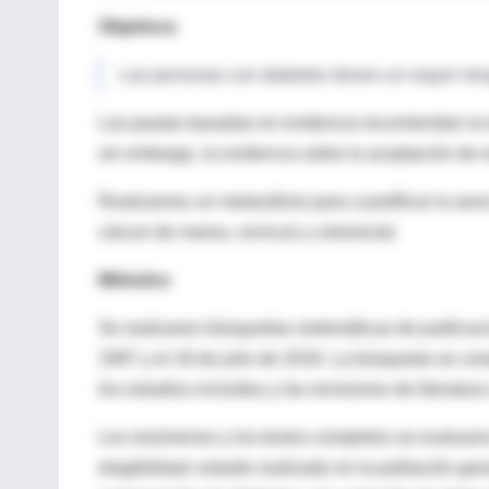
Objetivos
Las personas con diabetes tienen un mayor riesg
Las pautas basadas en evidencia recomiendan la de
sin embargo, la evidencia sobre la aceptación de 
Realizamos un metanálisis para cuantificar la asoci
cáncer de mama, cervical y colorrectal.
Métodos
Se realizaron búsquedas sistemáticas de public
1997 y el 18 de julio de 2018. La búsqueda se co
los estudios incluidos y las revisiones de literatur
Los resúmenes y los textos completos se evaluaron
elegibilidad: estudio realizado en la población gen