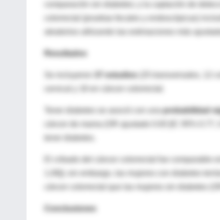
comparación sin diabetes; y la captación de dete
colorrectal (pruebas fecales y endoscópicas) inclu
aleatorios utilizando las estimaciones más ajustad
Resultados
Se incluyeron
37 estudios
(25 transversales, 12 
cervical y 18 en cáncer colorrectal.
Tener diabetes se asoció con una
probabilidad s
cáncer de mama (OR ajustado 0.83 [IC 95% 0.77, 0.9
tener diabetes.
El cribado del cáncer colorrectal fue comparable e
1,06]); sin embargo, las mujeres con diabetes ten
cáncer colorrectal que las mujeres sin diabetes (O
Conclusiones