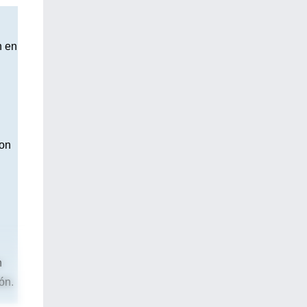
n en
con
n
ón.