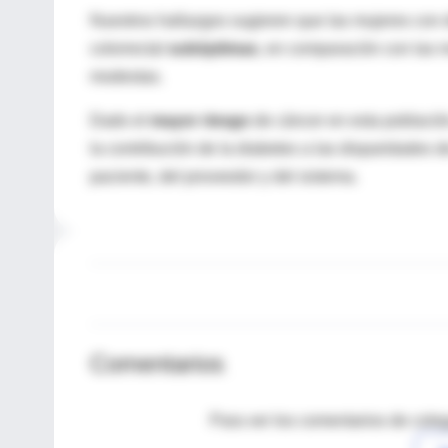
Nuestros hallazgos sugieren que las mujeres con 
colorrectal
subóptimas
, en comparación con las m
modestas.
Dado el
mayor riesgo
de cáncer en esta població
la contribución de la diabetes a las disparidades d
paciente, del proveedor y del sistema.
Comentarios
Para ver los comentarios de coleg