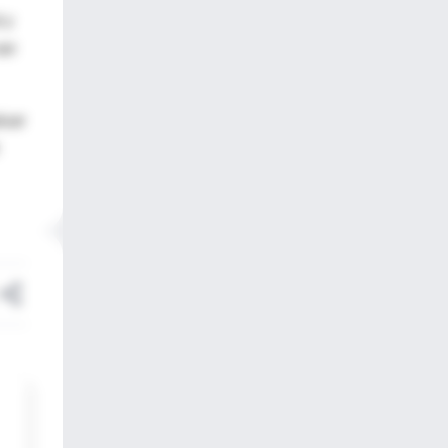
 y
ser
luar