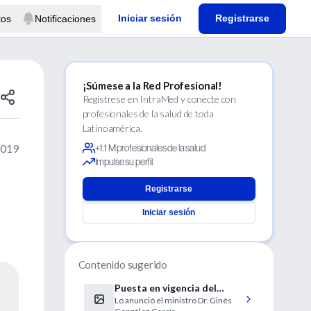
Iniciar sesión
Registrarse
tos
Notificaciones
¡Súmese a la Red Profesional!
Regístrese en IntraMed y conecte con
profesionales de la salud de toda
Latinoamérica.
2019
+1.1 M profesionales de la salud
Impulse su perfil
Registrarse
Iniciar sesión
Contenido sugerido
Puesta en vigencia del
Lo anunció el ministro Dr. Ginés
protocolo para casos de