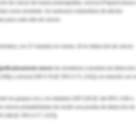
cción de cáncer de mama (mamografía), cervical (Papanicolaou)
idas como resultado. Se realizaron metanálisis de efectos
as para cada sitio de cáncer.
cohortes), con 27 estudios en mama, 19 en detección de cáncer
ignificativamente menor
de someterse a pruebas de detección
0]) y cervical (OR 0.76 [IC 95% 0.71, 0.81]), en relación con 
ntre los grupos con y sin diabetes (OR 0,95 [IC del 95%: 0,86 a
ían menos probabilidades de recibir una prueba de detección de
R 0,86 [IC 95% 0,77, 0,97]).