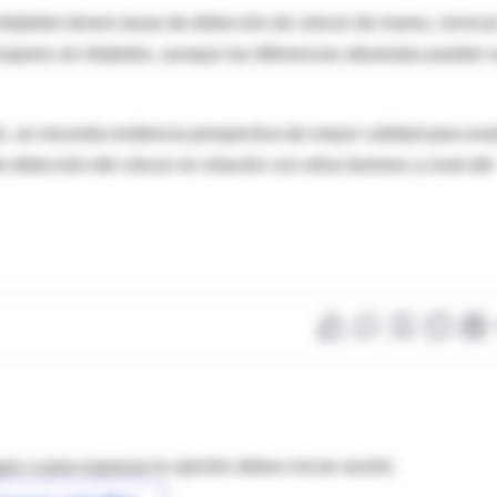
diabetes tienen tasas de detección de cáncer de mama, cervical
ujeres sin diabetes, aunque las diferencias absolutas pueden 
n, se necesita evidencia prospectiva de mayor calidad para eva
e detección del cáncer en relación con otros factores a nivel del
as o para expresar tu opinión debes iniciar sesión