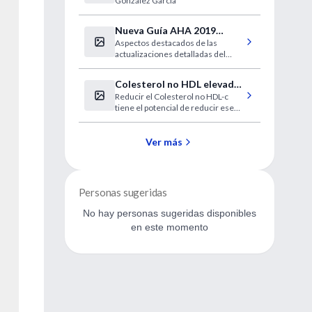
González García
aborto no punible
Nueva Guía AHA 2019
Aspectos destacados de las
sobre RCP
actualizaciones detalladas del
2019 de las Guías de la AHA para
RCP y ACE
Colesterol no HDL elevado
Reducir el Colesterol no HDL-c
asociado con un mayor
tiene el potencial de reducir ese
riesgo cardiovascular
riesgo, con el mayor beneficio
entre los jóvenes
Ver más
Personas sugeridas
No hay personas sugeridas disponibles
en este momento