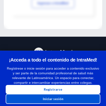
Ingresar a IntraMed
¡Acceda a todo el contenido de IntraMed!
Centro de Ayuda
Regístrese o inicie sesión para acceder a contenido exclusivo
y ser parte de la comunidad profesional de salud más
relevante de Latinoamérica. Un espacio para conectar,
Términos y condiciones
compartir e intercambiar experiencias entre colegas.
| Políticas de privacidad
Registrarse
| Todos los derechos reservados | Copyright 1997-2026
Iniciar sesión