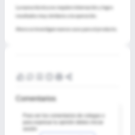
La nueva técnica no requiere internación y logra
resultados muy similares a la operación.
Ahora se investigan nuevos usos para el producto.
Comentarios
Para ver los comentarios de colegas o
para expresar tu opinión debes iniciar
sesión