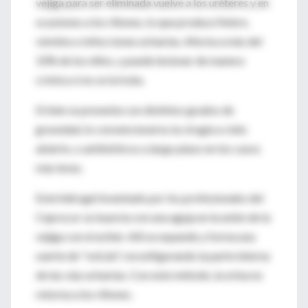
vejiga para ser eliminada vuelve a los uréteres y en
ocasiones a los riñones, lo que produce fiebre,
vómitos e infecciones urinarias. Afecta a más del
10% de los niños, y puede lesionar de manera
crónica si no se la trata.
Si bien se presenta con distintos grados de
gravedad, lo convencional es la cirugía a cielo
abierto, o antibióticos a largo plazo en los casos
más leves.
Este hidrogel inventado por los profesionales del
Ceprocor se inyecta con una aguja en la unión de la
vejiga con el uréter. Allí se expande y forma una
suerte de "volcán", reconfigurando la parte interna
de las vías urinarias. Con este método, la orina no
retorna a los riñones.