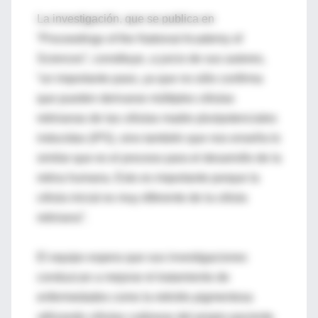
La investigación, que se publica en
“Proceedings of the National Academy of
Sciences”, constituye, a juicio de sus autores,
“un importante paso, ya que no sólo confirma
que pueden derivarse múltiples células
retinianas de las células madre pluripotenciales
inducidas (iPS), sino también que nos enseña lo
similar que es el proceso para el desarrollo de la
retina humana. Esto es importante porque la
célula inicial es muy diferente de la célula
retiniana”.
El equipo espera que sus investigaciones
conduzcan a mejorar el tratamiento de
enfermedades como la retinitis pigmentosa
utilizando células cutáneas del propio paciente.