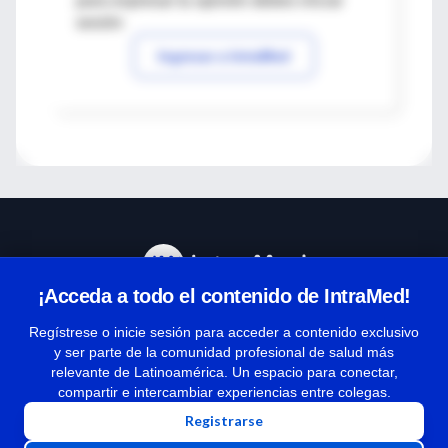
para expresar tu opinión debes iniciar
sesión
Ingresar a IntraMed
¡Acceda a todo el contenido de IntraMed!
Centro de Ayuda
Regístrese o inicie sesión para acceder a contenido exclusivo
y ser parte de la comunidad profesional de salud más
relevante de Latinoamérica. Un espacio para conectar,
Términos y condiciones
compartir e intercambiar experiencias entre colegas.
| Políticas de privacidad
Registrarse
| Todos los derechos reservados | Copyright 1997-2026