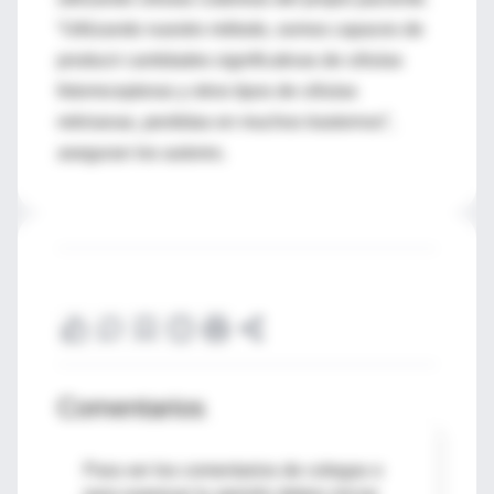
“Utilizando nuestro método, somos capaces de
producir cantidades significativas de células
fotorreceptoras y otros tipos de células
retinianas, perdidas en muchos trastornos”,
aseguran los autores.
Comentarios
Para ver los comentarios de colegas o