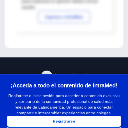
para expresar tu opinión debes iniciar
sesión
Ingresar a IntraMed
¡Acceda a todo el contenido de IntraMed!
Centro de Ayuda
Regístrese o inicie sesión para acceder a contenido exclusivo
y ser parte de la comunidad profesional de salud más
relevante de Latinoamérica. Un espacio para conectar,
Términos y condiciones
compartir e intercambiar experiencias entre colegas.
| Políticas de privacidad
Registrarse
| Todos los derechos reservados | Copyright 1997-2026