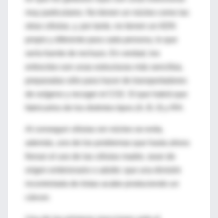
muy particulares. No tienen un núcleo como las
otras células, y, por tanto, no tienen un ADN
propio y diferente para cada persona, lo que
sería fuente de rechazo. En verdad, los
eritrocitos son unas estructuras más sencillas,
preparadas sólo para hacer de transportadores
de oxígeno y recoger el CO2. Sí que habrá que
fabricarlos de los distintos tipos (A, B, 0) y RH.
Al conseguir células sin núcleo se evita,
además, uno de los problemas que hasta ahora
frenan el uso de las células madre, sean de
origen embrionario o adulto: que una división
incontrolada de éstas acabe produciendo un
cáncer.