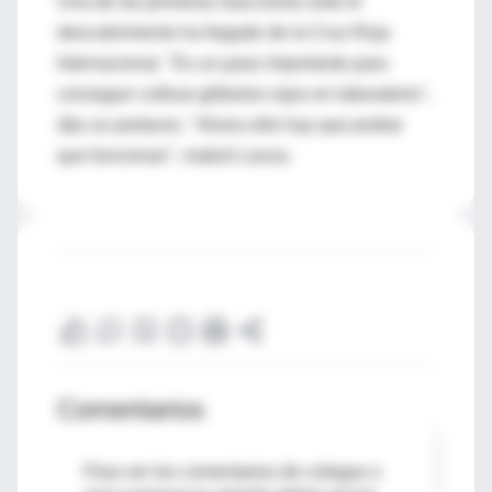
Una de las primeras reacciones ante el
descubrimiento ha llegado de la Cruz Roja
Internacional. "Es un paso importante para
conseguir cultivar glóbulos rojos en laboratorio",
dijo un portavoz. "Ahora sólo hay que probar
que funcionan", matizó Lanza.
Comentarios
Para ver los comentarios de colegas o