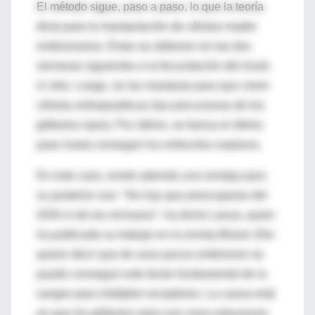
El método sigue, paso a paso, lo que la teoría
dicta para la manipulación de células madre
embrionarias. Éstas se obtienen en las dos
semanas siguientes a la fecundación del óvulo
in vitro. Luego, se las manipula para que creen
células eritropoyéticas (las precursoras de los
glóbulos rojos). Por último, se fuerza el último
paso hasta conseguir los eritrocitos maduros.
En este caso, existe además una ventaja para
su posterior uso: "No hay que preocuparse del
ADN ni de los rechazos", ha dicho Lanza, quien
ha publicado su trabajo en la revista Blood. Ello
quiere decir que de unos pocos embriones se
puede conseguir este factor fundamental de la
sangre para múltiples receptores. La causa está
en que los glóbulos rojos son unas estructuras