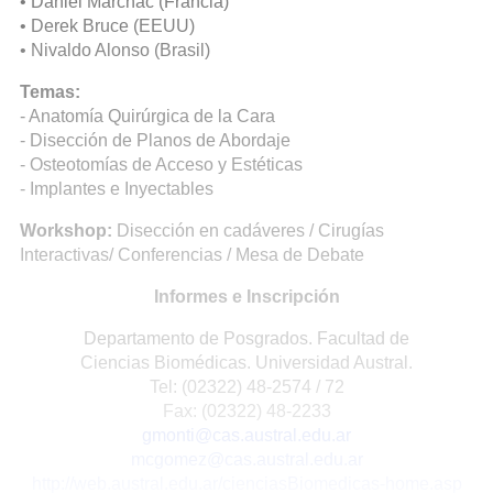
• Daniel Marchac (Francia)
• Derek Bruce (EEUU)
• Nivaldo Alonso (Brasil)
Temas:
- Anatomía Quirúrgica de la Cara
- Disección de Planos de Abordaje
- Osteotomías de Acceso y Estéticas
- Implantes e Inyectables
Workshop:
Disección en cadáveres / Cirugías
Interactivas/ Conferencias / Mesa de Debate
Informes e Inscripción
Departamento de Posgrados. Facultad de
Ciencias Biomédicas. Universidad Austral.
Tel: (02322) 48-2574 / 72
Fax: (02322) 48-2233
gmonti@cas.austral.edu.ar
mcgomez@cas.austral.edu.ar
http://web.austral.edu.ar/cienciasBiomedicas-home.asp