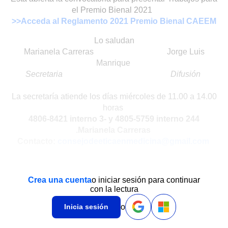
el Premio Bienal 2021
>>Acceda al Reglamento 2021 Premio Bienal CAEEM
Lo saludan
Marianela Carreras Jorge Luis
Manrique
Secretaria Difusión
La secretaría atiende los días miércoles de 11.00 a 14.00
horas
4806-8421 interno 3-
y 4805-5759 interno 244
.Marianela Carreras
Contacto:
consejodeeticaenmedicina@gmail.com
Crea una cuenta
o iniciar sesión para continuar
con la lectura
o
Inicia sesión