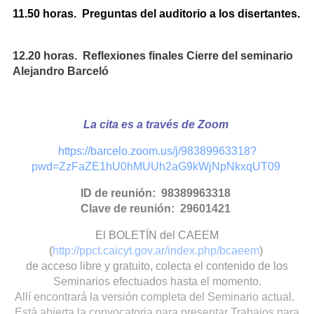
11.50 horas. Preguntas del auditorio a los disertantes.
12.20 horas. Reflexiones finales Cierre del seminario
Alejandro Barceló
La cita es a través de Zoom
https://barcelo.zoom.us/j/98389963318?
pwd=ZzFaZE1hU0hMUUh2aG9kWjNpNkxqUT09
ID de reunión: 98389963318
Clave de reunión: 29601421
El BOLETÍN del CAEEM
(
http://ppct.caicyt.gov.ar/index.php/bcaeem
)
de acceso libre y gratuito, colecta el contenido de los
Seminarios efectuados hasta el momento.
Allí encontrará la versión completa del Seminario actual.
Está abierta la convocatoria para presentar Trabajos para