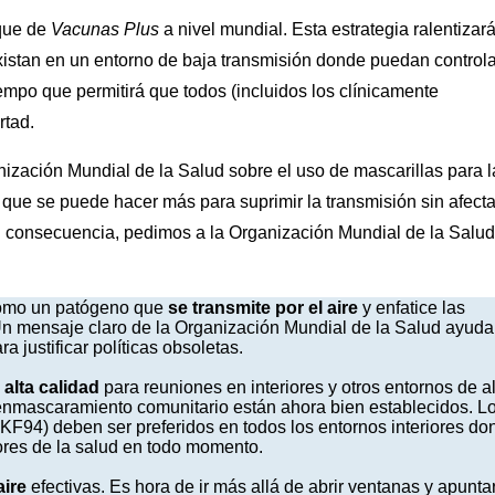
oque de
Vacunas Plus
a nivel mundial. Esta estrategia ralentizará
xistan en un entorno de baja transmisión donde puedan control
empo que permitirá que todos (incluidos los clínicamente
rtad.
nización Mundial de la Salud sobre el uso de mascarillas para l
que se puede hacer más para suprimir la transmisión sin afecta
n consecuencia, pedimos a la Organización Mundial de la Salud
omo un patógeno que
se transmite por el aire
y enfatice las
 Un mensaje claro de la Organización Mundial de la Salud ayuda
a justificar políticas obsoletas.
 alta calidad
para reuniones en interiores y otros entornos de a
 enmascaramiento comunitario están ahora bien establecidos. L
 KF94) deben ser preferidos en todos los entornos interiores do
ores de la salud en todo momento.
aire
efectivas. Es hora de ir más allá de abrir ventanas y apunta