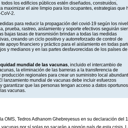
todos los edificios públicos estén diseñados, construidos,
a maximizar el aire limpio para los ocupantes, estrategias que 
-CoV-2.
medidas para reducir la propagación del covid-19 según los nive
, prueba, rastreo, aislamiento y soporte efectivos seguirán sie
Las bajas tasas de transmisión brindan a todas las medidas
ivas, creando un ciclo positivo y autorreforzado de control de
 apoyo financiero y práctico para el aislamiento en todas part
jos y medianos y en las partes desfavorecidas de los países de
quidad mundial de las vacunas
, incluido el intercambio de
cunas, la eliminación de las barreras a la transferencia de
e producción regionales para crear un suministro local abundan
 El lanzamiento mundial de vacunas debe incluir esfuerzos
y garantizar que las personas tengan acceso a datos oportunos
 las vacunas.
 de la OMS, Tedros Adhanom Ghebreyesus en su declaración del 
 vacunas por sí solas no sacarán a ningún país de esta crisis. 