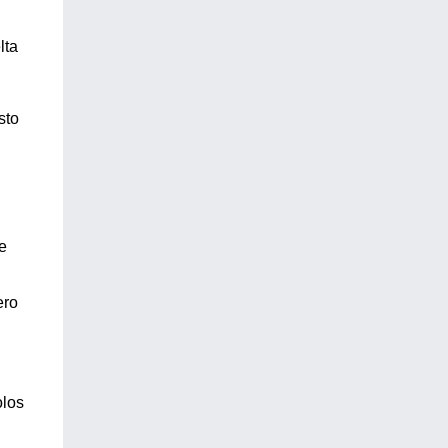
lta
sto
e
ero
olos