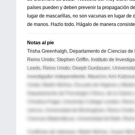
países pueden y deben prevenir la propagación d
lugar de mascarillas, no son vacunas en lugar de 
de manos. Hazlo todo. Hágalo de manera consisten
Notas al pie
Trisha Greenhalgh, Departamento de Ciencias de l
Reino Unido; Stephen Griffin, Instituto de Invest
Leeds, Reino Unido; Deepti Gurdasani, Universi
investigador independiente, Mauricio; Aris Katzou
Unido; Martin McKee, Escuela de Higiene y Medici
Departamento de Psicología Clínica, de la Salud 
Christina Pagel, University College London, Reino 
ciencia, Universidad de Birmingham, Reino Unido;
Ciencias Matemáticas, Universidad de Bath, Rein
Conflictos de intereses: Martin McKee, Susan Mich