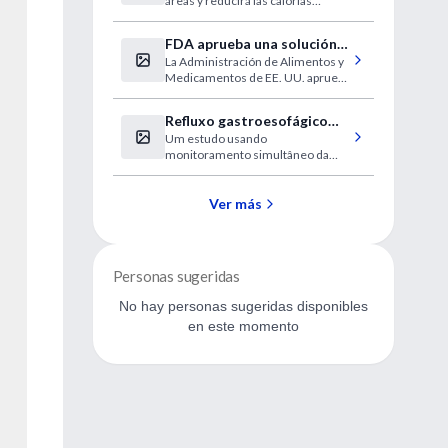
áreas y reducirá las calorías
gastadas al respirar, digerir
FDA aprueba una solución
La Administración de Alimentos y
oftálmica para la presbicia
Medicamentos de EE. UU. aprueba
VUITY (solución oftálmica de
pilocarpina HCI) al 1,25%, la
Refluxo gastroesofágico
primera y única gota para los ojos
Um estudo usando
noturno e posição durante
para tratar la presbicia (visión
monitoramento simultâneo da
cercana borrosa relacionada con la
o sono
posição do sono e pH esofágico e
edad)
impedância
Ver más
Personas sugeridas
No hay personas sugeridas disponibles
en este momento