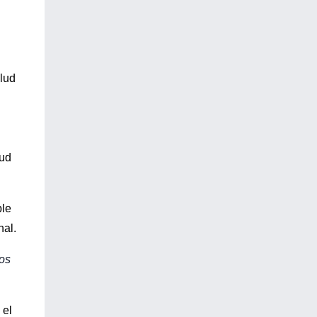
lud
lud
ble
nal.
os
 el