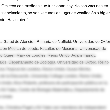
e Omicron con medidas que funcionan hoy. No son vacunas en
distanciamiento, no son vacunas en lugar de ventilación o higie
te. Hazlo bien."
a Salud de Atención Primaria de Nuffield, Universidad de Oxfor
igación Médica de Leeds, Facultad de Medicina, Universidad de
dad Queen Mary de Londres, Reino Unido; Adam Hamdy,
rakis, Departamento de Zoología, Universidad de Oxford, Reino
na Tropical de Londres, Reino Unido; Susan Michie,
y de la Educación, University College London, Reino Unido;
Unido; Alice Roberts, profesora de participación pública en la
 Kit Yates, Centro de Biología Matemática, Departamento de
o Unido
ie, Christina Pagel y Kit Yates son miembros de Independent