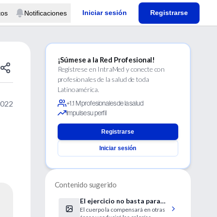
Iniciar sesión
Registrarse
tos
Notificaciones
¡Súmese a la Red Profesional!
Regístrese en IntraMed y conecte con
profesionales de la salud de toda
Latinoamérica.
2022
+1.1 M profesionales de la salud
Impulse su perfil
Registrarse
Iniciar sesión
Contenido sugerido
El ejercicio no basta para
El cuerpo la compensará en otras
bajar de peso