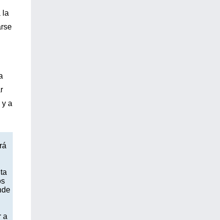
 la
arse
a
r
 y a
rá
lta
os
nde
r a