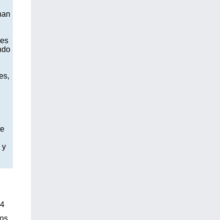
han
les
ndo
es,
te
 y
14
Los