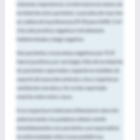
síntomas respiratorios se informaron en menos de
la mitad de estos pacientes. La prueba de reacción
en cadena de la polimerasa (PCR) para SARS-CoV-
2 ha sido positiva, negativa e inicialmente
indeterminada y luego negativa.
Seis pacientes con pruebas negativas por PCR
fueron positivos por serología. Más de la mitad de
los pacientes reportados requirieron medidas de
soporte de la presión arterial y cinco requirieron
ventilación mecánica. No se han reportado
muertes entre estos casos.
Si se sospecha el síndrome inflamatorio descrito
anteriormente, los pediatras deben remitir
inmediatamente a los pacientes a un especialista
en enfermedades infecciosas pediátricas,