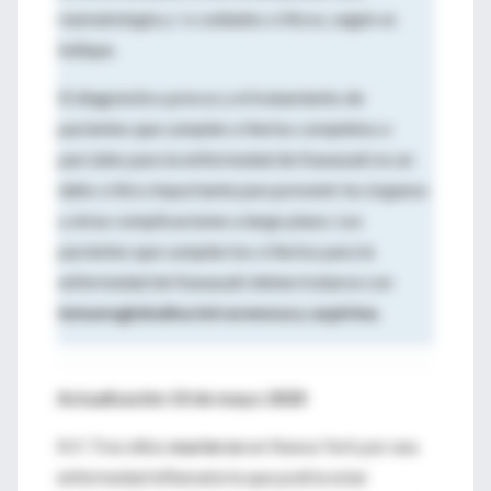
reumatología y / o cuidados críticos, según se
indique.
El diagnóstico precoz y el tratamiento de
pacientes que cumplen criterios completos o
parciales para la enfermedad de Kawasaki es un
daño crítico importante para prevenir los órganos
y otras complicaciones a largo plazo. Los
pacientes que cumplen los criterios para la
enfermedad de Kawasaki deben tratarse con
inmunoglobulina intravenosa y aspirina
.
Actualización 10 de mayo 2020
N.Y. Tres niños
murieron
en Nueva York por una
enfermedad inflamatoria que podría estar