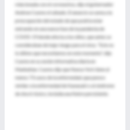
relacionada con el coronavirus, dijo el gobernador
Andrew Cuomo el sábado. El anuncio se suma a la
preocupación del estado de que podría estar
entrando en una nueva fase de la pandemia de
COVID-19 donde afecta a los niños, que antes se
consideraban de bajo riesgo para el virus. "Esto es
lo último que necesitamos en este momento", dijo
Cuomo en su sesión informativa diaria en
Manhattan. Cuomo dijo que Nueva York tiene al
menos 73 casos de la enfermedad, que parece
similar a la enfermedad de Kawasaki o al síndrome
de shock tóxico, incluida una fiebre persistente.