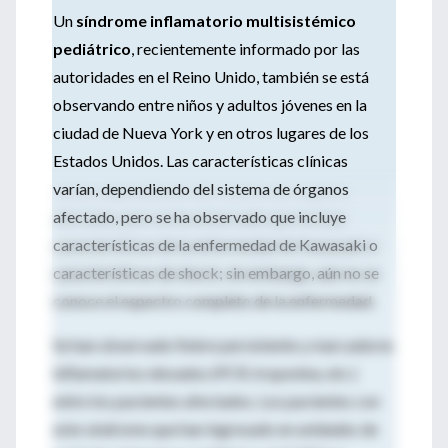
Un
síndrome inflamatorio multisistémico
pediátrico
, recientemente informado por las
autoridades en el Reino Unido, también se está
observando entre niños y adultos jóvenes en la
ciudad de Nueva York y en otros lugares de los
Estados Unidos. Las características clínicas
varían, dependiendo del sistema de órganos
afectado, pero se ha observado que incluye
características de la enfermedad de Kawasaki o
características de shock; sin embargo, aún no se
conoce el espectro completo de la enfermedad.
Se han observado fiebre persistente y marcadores
inflamatorios elevados (PCR, troponina, etc.)
entre los pacientes afectados. Los pacientes con
este síndrome que han ingresado en unidades de