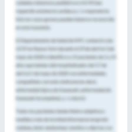
cuidados intensivos pediátricos (UCIP) han
requerido asistencia cardíaca y / o respiratoria.
Solo los casos graves pueden haberse reconocido
en este momento.
El Departamento de Salud de NYC contactó a las
UCIP en Nueva York durante el 29 de abril al 3 de
mayo de 2020 e identificó a 15 pacientes de 2 a 15
años que habían sido hospitalizados del 17 de
abril al 1 de mayo de 2020 con enfermedades
compatibles con este síndrome (es decir,
enfermedad típica de Kawasaki, enfermedad de
Kawasaki incompleta). y / o shock).
Todos los pacientes tenían fiebre subjetiva o
medida y más de la mitad informaron erupción
cutánea, dolor abdominal, vómitos o diarrea. Los