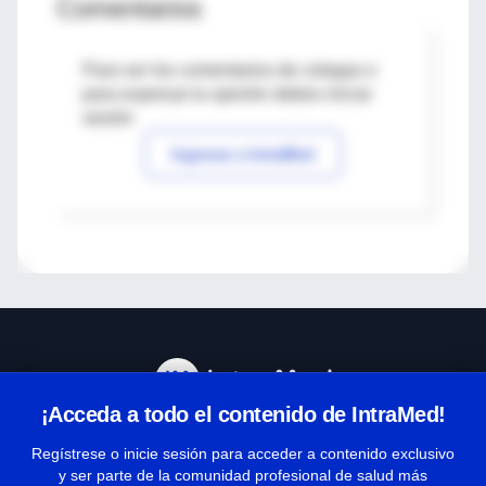
Comentarios
Para ver los comentarios de colegas o
para expresar tu opinión debes iniciar
sesión
Ingresar a IntraMed
¡Acceda a todo el contenido de IntraMed!
Centro de Ayuda
Regístrese o inicie sesión para acceder a contenido exclusivo
y ser parte de la comunidad profesional de salud más