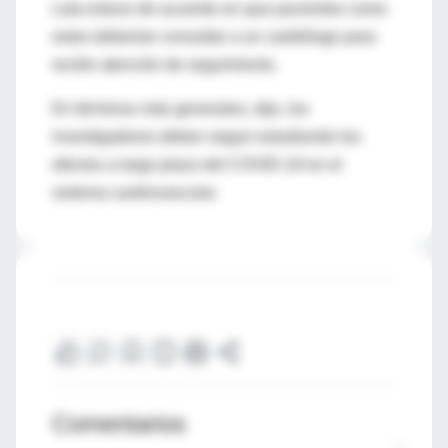
Lala estuvo de acuerdo en que pacientes como
estos deberían consultar a un cardiólogo para
recibir atención de seguimiento.
En términos más generales, dijo, los
investigadores deben seguir estudiando los
efectos a largo plazo del COVID-19 en el
sistema cardiovascular.
Comentarios