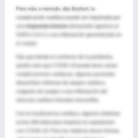
Pero más a menudo, dijo Bozkurt, la
complicación cardíaca puede ser impulsada por
una
respuesta inmune
demasiado agresiva al
SARS-CoV-2 y una inflamación generalizada en
el cuerpo.
Dijo que desde el comienzo de la pandemia,
quedó claro que COVID-19 puede tener varias
complicaciones cardíacas: algunos pacientes
desarrollan síntomas de ataque cardíaco,
coágulos de sangre o una inflamación del
músculo cardíaco llamada miocarditis.
Con la insuficiencia cardíaca, algunos síntomas
(como dificultad para respirar) se superponen
con COVID-19. Pero los médicos tienen formas