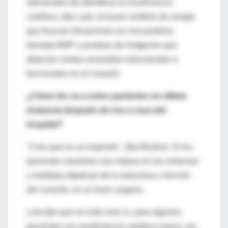
adicionales de identificar la insuficiencia
cardíaca, dijo Lala: incluyen análisis de sangre
que buscan elevaciones en una proteína
llamada BNP y pruebas de imágenes que
detectan ciertas anomalías estructurales o
funcionales en el corazón.
¿Cómo les va a estos pacientes en última
instancia después de irse a casa del
hospital?
"Creo que es un espectro", dijo Bozkurt. Si los
pacientes muestran una mejora en los síntomas
y medidas objetivas de la estructura y función
del corazón, es un buen augurio.
Lala dijo que no está claro si, para algunos
pacientes con insuficiencia cardíaca nueva, las