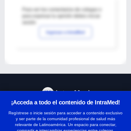
Para ver los comentarios de colegas o
para expresar tu opinión debes iniciar
sesión
Ingresar a IntraMed
¡Acceda a todo el contenido de IntraMed!
Centro de Ayuda
Regístrese o inicie sesión para acceder a contenido exclusivo
y ser parte de la comunidad profesional de salud más
relevante de Latinoamérica. Un espacio para conectar,
Términos y condiciones
compartir e intercambiar experiencias entre colegas.