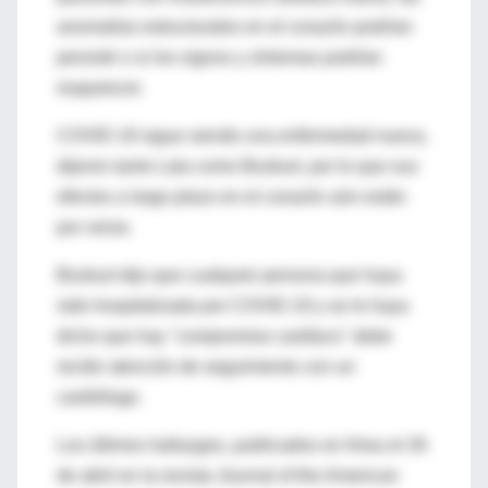
anomalías estructurales en el corazón podrían
persistir o si los signos y síntomas podrían
reaparecer.
COVID-19 sigue siendo una enfermedad nueva,
dijeron tanto Lala como Bozkurt, por lo que sus
efectos a largo plazo en el corazón aún están
por verse.
Bozkurt dijo que cualquier persona que haya
sido hospitalizada por COVID-19 y se le haya
dicho que hay "compromiso cardíaco" debe
recibir atención de seguimiento con un
cardiólogo.
Los últimos hallazgos, publicados en línea el 26
de abril en la revista Journal of the American