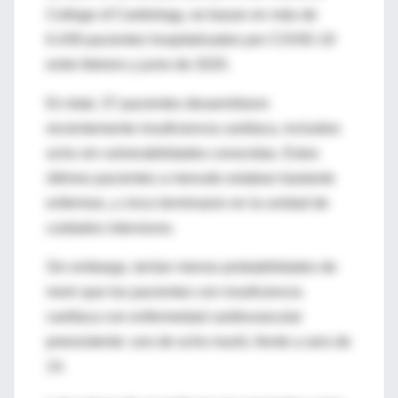
College of Cardiology, se basan en más de
6.439 pacientes hospitalizados por COVID-19
entre febrero y junio de 2020.
En total, 37 pacientes desarrollaron
recientemente insuficiencia cardíaca, incluidos
ocho sin vulnerabilidades conocidas. Estos
últimos pacientes a menudo estaban bastante
enfermos, y cinco terminaron en la unidad de
cuidados intensivos.
Sin embargo, tenían menos probabilidades de
morir que los pacientes con insuficiencia
cardíaca con enfermedad cardiovascular
preexistente: uno de ocho murió, frente a seis de
14.