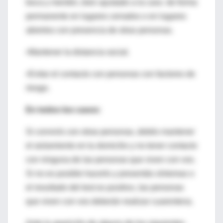
boca y mentón, bien ajustado a la cara- de forma
permanente en lugares cerrados o en lugares
abiertos con presencia de otras personas.
•Mantener la distancia social.
•Evitar el contacto con personas con factores de
riesgo.
En todos los casos:
Si convivís con otras personas, debés mantener
el aislamiento en tu domicilio y no tener contacto
con ninguna de las personas que viven con vos.
Si no es posible hacerlo y presentás síntomas o
el resultado del test es positivo, las personas
que viven con vos deberán realizar cuarentena.