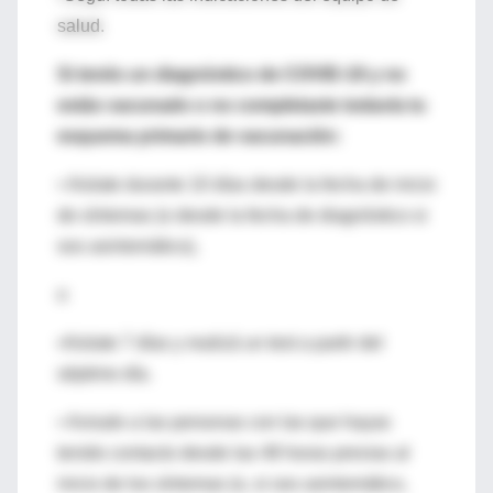
salud.
Si tenés un diagnóstico de COVID-19 y no
estás vacunado o no completaste todavía tu
esquema primario de vacunación:
• Aislate durante 10 días desde la fecha de inicio
de síntomas (o desde la fecha de diagnóstico si
sos asintomático),
o
•Aislate 7 días y realizá un test a partir del
séptimo día.
• Avisale a las personas con las que hayas
tenido contacto desde las 48 horas previas al
inicio de los síntomas (o, si sos asintomático,