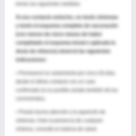
tomes las siguientes medidas:
Si sos contacto estrecho, no tenés síntomas
y tenés el esquema completo de vacunación
(con menos de cinco meses de haber
completado el esquema inicial o aplicada la
dosis de refuerzo) observá las siguientes
indicaciones:
• Permanecé en aislamiento por cinco (5) días,
desde el último contacto con un caso
confirmado (si es posible aislate también de tus
convivientes).
• Prestá mucha atención a la aparición de
síntomas. Ante la presencia de cualquier
síntoma, consultá al sistema de salud.