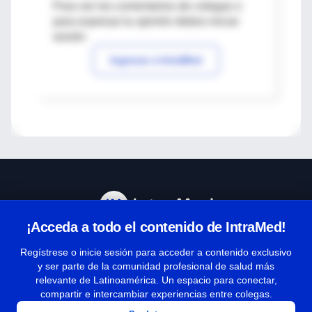
Para ver los comentarios de colegas o
para expresar tu opinión debes iniciar
sesión
Ingresar a IntraMed
¡Acceda a todo el contenido de IntraMed!
Centro de Ayuda
Regístrese o inicie sesión para acceder a contenido exclusivo
y ser parte de la comunidad profesional de salud más
relevante de Latinoamérica. Un espacio para conectar,
Términos y condiciones
compartir e intercambiar experiencias entre colegas.
| Políticas de privacidad