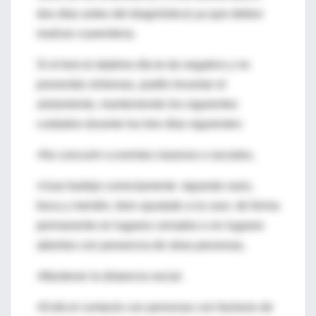
dos días antes del diagnóstico) ya que deben
realizar cuarentena.
Si el test al séptimo día te da negativo y no
presentás síntomas, podés levantar el
aislamiento, manteniendo los siguientes
cuidados durante los tres días siguientes:
•No concurrir a eventos masivos o sociales,
•Usar barbijo correctamente -tapando nariz,
boca y mentón, bien ajustado a la cara- de forma
permanente en lugares cerrados o en lugares
abiertos con presencia de otras personas,
•Mantener la distancia social.
•Evitá el contacto con personas con factores de