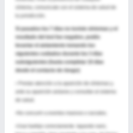
síntoma, comunicate con el sistema de salud de
tu jurisdicción.
Si pasados los 7 días no tuviste síntomas y el
resultado del test fue negativo, podés
levantar el aislamiento tomando los
siguientes cuidados durante los 3 días
subsiguientes (hasta completar 10 días
desde el contacto de riesgo):
• Prestar atención a la aparición de síntomas y,
ante su aparición aislarse y consultar al sistema
de salud.
•No concurrir a eventos masivos o sociales.
•Usar barbijo correctamente -tapando nariz,