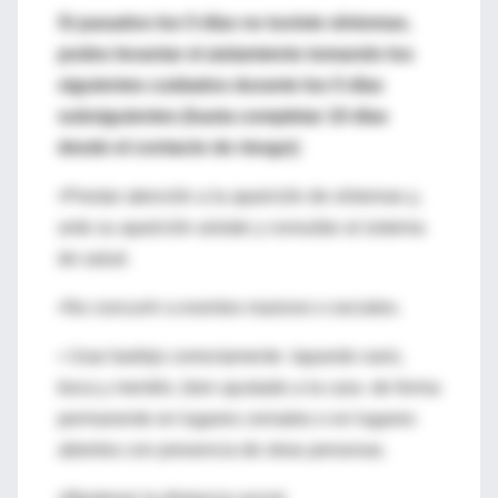
Si pasados los 5 días no tuviste síntomas,
podes levantar el aislamiento tomando los
siguientes cuidados durante los 5 días
subsiguientes (hasta completar 10 días
desde el contacto de riesgo):
•Prestar atención a la aparición de síntomas y,
ante su aparición aislate y consultar al sistema
de salud.
•No concurrir a eventos masivos o sociales.
• Usar barbijo correctamente -tapando nariz,
boca y mentón, bien ajustado a la cara- de forma
permanente en lugares cerrados o en lugares
abiertos con presencia de otras personas.