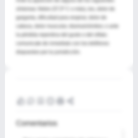
Ante la aparición de alguno de los siguientes
síntomas: fiebre (37,5º C o más), tos, dolor de
garganta, dificultad para respirar, dolor de
cabeza, dolor muscular, diarrea/vómitos; o ante
la pérdida repentina del gusto o del olfato;
comunicate de inmediato con los teléfonos
dispuestos por tu jurisdicción.
Comentarios