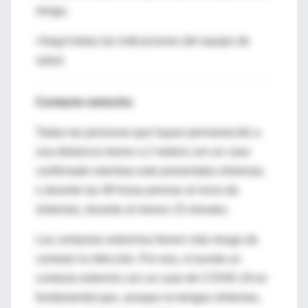
riesgo.
•Seguí todas las indicaciones del equipo de
salud.
Contacto estrecho
Todas las personas que hayan permanecido a
una distancia menor a 2 metros con un caso
confirmado mientras este presentaba síntomas,
o durante las 48 horas previas al inicio de
síntomas, durante al menos 15 minutos.
Los contactos estrechos tienen más riesgo de
contraer la infección. Por eso, si tuviste un
contacto estrecho con un caso de COVID-19 es
fundamental que, aunque no tengas síntomas,