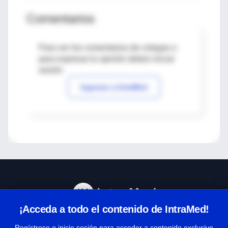
Comentarios
Para ver los comentarios de colegas o
para expresar tu opinión debes iniciar
sesión
Ingresar a IntraMed
¡Acceda a todo el contenido de IntraMed!
Centro de Ayuda
Regístrese o inicie sesión para acceder a contenido exclusivo