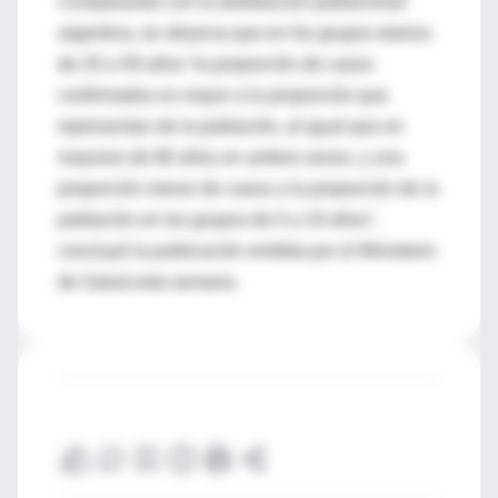
Comparando con la distribución poblacional
argentina, se observa que en los grupos etarios
de 20 a 59 años “la proporción de casos
confirmados es mayor a la proporción que
representan de la población, al igual que en
mayores de 80 años en ambos sexos, y una
proporción menor de casos a la proporción de la
población en los grupos de 0 a 19 años”,
concluyó la publicación emitida por el Ministerio
de Salud esta semana.