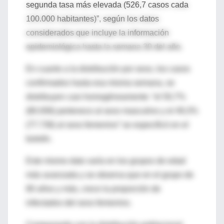
segunda tasa más elevada (526,7 casos cada
100.000 habitantes)”, según los datos
considerados que incluye la información
epidemiológica hasta la semana 30 del año.
En cuanto a la distribución por sexo, los casos
confirmados hasta esa misma semana, se
distribuyen casi homogéneamente: “el 50,7%
(80.006) pertenece al sexo masculino y el 49,3%
(77.736) al sexo femenino” se especificó en el
boletín.
Este mismo dato varía en los grupos de edad
más avanzada y se observa que en el grupo de
80 años y más, crece la proporción de
infectados del sexo femenino.