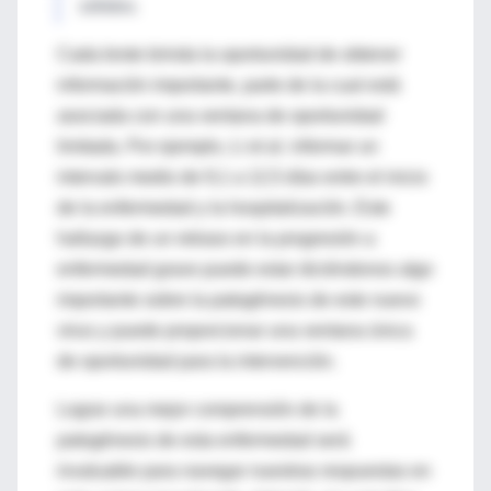
sólidos.
Cada brote brinda la oportunidad de obtener
información importante, parte de la cual está
asociada con una ventana de oportunidad
limitada. Por ejemplo, Li et al. informar un
intervalo medio de 9,1 a 12,5 días entre el inicio
de la enfermedad y la hospitalización. Este
hallazgo de un retraso en la progresión a
enfermedad grave puede estar diciéndonos algo
importante sobre la patogénesis de este nuevo
virus y puede proporcionar una ventana única
de oportunidad para la intervención.
Lograr una mejor comprensión de la
patogénesis de esta enfermedad será
invaluable para navegar nuestras respuestas en