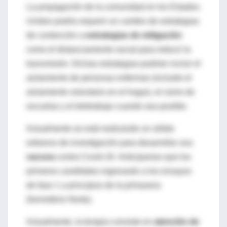
La propagación de la comunidad en los Estados
Unidos podría requerir un cambio de estrategias
de contención a
estrategias de mitigación
como el distanciamiento social para reducir la
transmisión. Dichas estrategias podrían incluir el
aislamiento de personas enfermas (incluido el
aislamiento voluntario en el hogar), el cierre de
escuelas y el teletrabajo cuando sea posible.
Actualmente se está realizando un sólido
esfuerzo de investigación para desarrollar una
vacuna
contra Covid-19. Anticipamos que los
primeros candidatos ingresarán a los ensayos
de fase 1 a principios de la primavera
(hemisferio Norte).
Actualmente, la terapia consiste en
atención de