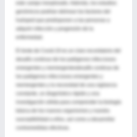
este campo inexplorado. Además, los estudios
genómicos podrían delinear los factores del
huésped que predisponen a las personas a
adquirir infección y progresión de la
enfermedad.
El brote de Covid-19 es un claro recordatorio del
desafío continuo de los patógenos infecciosos
emergentes y reemergentesdesafío continuo de
los patógenos infecciosos emergentes y
reemergentes y la necesidad de una vigilancia
constante, un diagnóstico rápido y una
investigación sólida para comprender la biología
básica de los nuevos organismos y nuestra
susceptibilidad a ellos, así como a desarrollar
contramedidas efectivas.