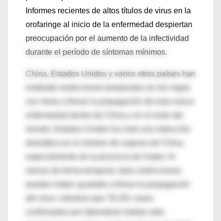
Informes recientes de altos títulos de virus en la
orofaringe al inicio de la enfermedad despiertan
preocupación por el aumento de la infectividad
durante el período de síntomas mínimos.
China, Estados Unidos y varios otros países han
instituido restricciones temporales en los viajes
con miras a frenar la propagación de esta nueva
enfermedad dentro de China y en el resto del
mundo. Estados Unidos ha visto una reducción
dramática en el número de viajeros de China,
especialmente de la provincia de Hubei. Al
menos de forma temporal, tales restricciones
pueden haber ayudado a frenar la propagación
del virus: mientras que 78.191 casos
confirmados por laboratorio habían sido