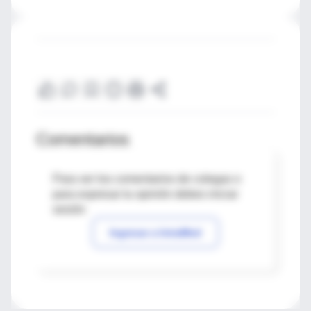
Comentarios
Para ver los comentarios de colegas o
para expresar tu opinión debes iniciar
sesión
Ingresar a IntraMed