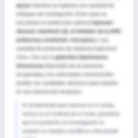
apoyo
mientras se exploran una variedad de
enfoques de investigación. Entre estos se
encuentran la medicación antiviral
lopinavir-
ritonavir, interferón-1β, el inhibidor de la ARN
polimerasa remdesivir, cloroquina
y una
variedad de productos de medicina tradicional
china. Una vez la
globulina hiperinmune
intravenosa
disponible de las personas
recuperadas y los anticuerpos monoclonales
pueden ser candidatos atractivos para estudiar
en una intervención temprana.
Es fundamental para avanzar en el campo,
incluso en el contexto de un brote, garantizar
que los productos en investigación se
evalúen en estudios científicos y éticamente