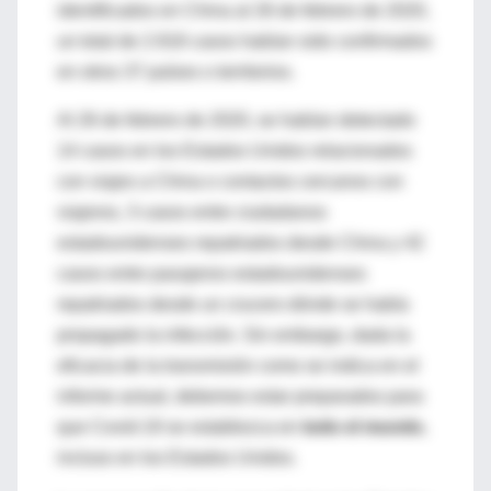
identificados en China al 26 de febrero de 2020,
un total de 2.918 casos habían sido confirmados
en otros 37 países o territorios.
Al 26 de febrero de 2020, se habían detectado
14 casos en los Estados Unidos relacionados
con viajes a China o contactos cercanos con
viajeros, 3 casos entre ciudadanos
estadounidenses repatriados desde China y 42
casos entre pasajeros estadounidenses
repatriados desde un crucero dónde se había
propagado la infección. Sin embargo, dada la
eficacia de la transmisión como se indica en el
informe actual, debemos estar preparados para
que Covid-19 se establezca en
todo el mundo
,
incluso en los Estados Unidos.