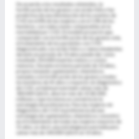
De acuerdo a los resultados obtenidos, la
fortificación de los granos con ácido fólico fue
predictiva de una disminución de los eventos de
CHD en el 8% de las mujeres y en el 13% de los
hombres, con reducciones comparables en la
mortalidad por CHD. El modeló proyectó que,
comparado con la fortificación de los granos sola,
el tratamiento de los pacientes con CHD
diagnosticado con ácido fólico y cianocobalamina
durante un período de 10 años puede dar como
resultado 310.000 muertes menos y costos
menores. Durante el mismo período de 10 años,
proporcionando suplementos vitamínicos
sumados a la fortificación de los granos a todos
los hombres de 45 años o mayores sin diagnóstico
de CHD, se había proyectado salvar más de
300.000 QALYs, ahorrar más de US $2.000
millones y que la misma se convierta en la
estrategia de preferencia. Para las mujeres sin
diagnóstico de CHD la preferencia de una
estrategia de suplementos vitamínicos consistirá
en el tratamiento de todas las mujeres mayores de
55 años, es decir, una estrategia proyectada para
salvar más de 140.000 QALYs en 10 años.