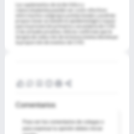
Los suplementos de ácido fólico y
cianocobalamina pueden ser costo-efectivos
entre muchos subgrupos poblacionales y podrían
proporcionar un beneficio epidemiológico mayor
para la prevención primaria y secundaria de CHD
si las actuales pruebas clínicas confirman que la
terapia de reducción de la homocisteina disminuye
la proporción de eventos de CHD.
Comentarios
Para ver los comentarios de colegas o
para expresar tu opinión debes iniciar