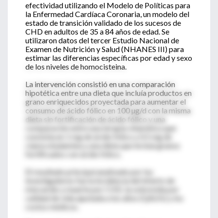
efectividad utilizando el Modelo de Políticas para
la Enfermedad Cardíaca Coronaria, un modelo del
estado de transición validado de los sucesos de
CHD en adultos de 35 a 84 años de edad. Se
utilizaron datos del tercer Estudio Nacional de
Examen de Nutrición y Salud (NHANES III) para
estimar las diferencias específicas por edad y sexo
de los niveles de homocisteina.
La intervención consistió en una comparación
hipotética entre una dieta que incluía productos en
grano enriquecidos proyectada para aumentar el
consumo de ácido fólico en 100 µg/d con la misma
dieta sin fortificación de ácido fólico y una
comparación entre una terapia vitamínica que
consistía en 1 mg de ácido fólico y 0.5 mg de
cianocobalamina y una dieta que incluía granos
fortificados con ácido fólico.
El resultado principal analizado por los
investigadores fue la incidencia del infarto de
miocardio y muerte por CHD, la sobrevida por
calidad de vida ajustada a los años (QALYs) y los
costos médicos.