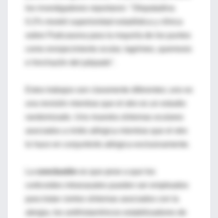
los investigadores reportaron: "Olopatadina
0.2% mostró superioridad estadística y clínica
sobre Fluticasona para la mayoría de los puntos
como enrojecimiento ocular, lagrimeo, quemosis
e hinchazón del párpado".
Estos trabajos son claramente diferentes; uno es
una revisión mientras que el otro es un estudio
randomizado. Uno muestra síntomas oculares
asociados a rinitis alérgica mientras que el otro
lo hace en conjuntivits alérgica exclusivamente.
La
conclusión
es que pese a que los
corticoides intranasales pueden ser empleados
para tratar ciertos síntomas asociados con la
alergia, los antihistamínicos estabilizadores de