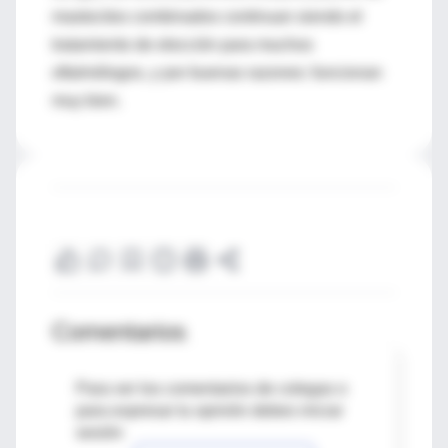
mastocitos combinados continuan siendo el
tratamiento de elección para muchos
oftalmólogos, y por buenas razones: funcionan
muy bien.
Comentarios
Para ver los comentarios de colegas o
para expresar tu opinión debes iniciar
sesión