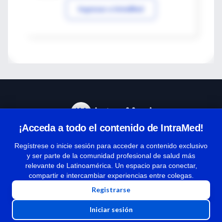
Ingresar a IntraMed
¡Acceda a todo el contenido de IntraMed!
Centro de Ayuda
Regístrese o inicie sesión para acceder a contenido exclusivo
y ser parte de la comunidad profesional de salud más
relevante de Latinoamérica. Un espacio para conectar,
Términos y condiciones
compartir e intercambiar experiencias entre colegas.
| Políticas de privacidad
Registrarse
| Todos los derechos reservados | Copyright 1997-2026
Iniciar sesión