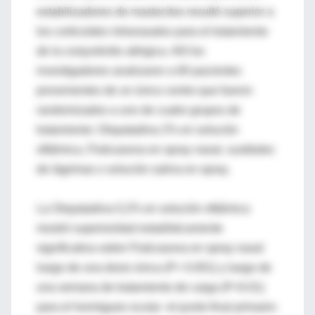
estabilizadores de mastocitos resultó superior a
los corticoides intranasales para el tratamiento
de la conjuntivitis alérgica. Allí los
investigadores analizaron a 60 pacientes
provenientes de un único centro que fueron
randomizados a uno de cuatro grupos de
tratamiento: Olopatadina 2% en solución
oftálmica, Fluticasona en spray nasal, sustitutes
de lágrimas o solución salina en spray.
La Olopatadina 0,2% en solución oftálmica
mostró superioridad estadísticamente
significativa sobre Fluticasona en spray nasal
luego de una dosis única (P< 0.001) y luego de
una semana de tratamiento de carga (P<0.01)
para el hormigueo ocular -el punto final primario-