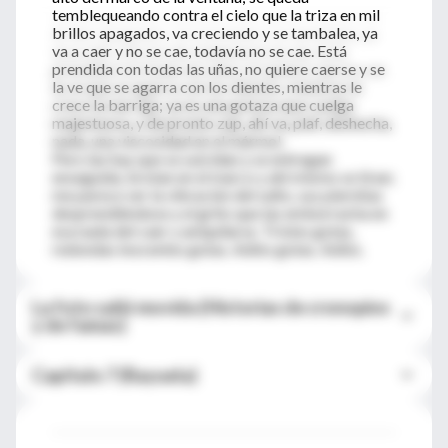
temblequeando contra el cielo que la triza en mil
brillos apagados, va creciendo y se tambalea, ya
va a caer y no se cae, todavía no se cae. Está
prendida con todas las uñas, no quiere caerse y se
la ve que se agarra con los dientes, mientras le
crece la barriga; ya es una gotaza que cuelga
majestuosa, y de pronto zup, ahí va, plaf, deshecha,
nada, una viscosidad en el mármol.
Pero las hay que se suicidan y se entregan
enseguida, brotan en el marco y ahí mismo se tiran;
me parece ver la vibración del salto, sus piernitas
desprendiéndose y el grito que las emborracha en
esa nada del caer y aniquilarse. Tristes gotas,
redondas inocentes gotas. Adiós gotas. Adiós.
La foto salió movida (Historias de cronopios
y de famas)
Capítulo 7 (Rayuela)