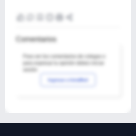
Comentarios
Para ver los comentarios de colegas o
para expresar tu opinión debes iniciar
sesión
Ingresar a IntraMed