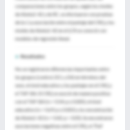
comparaciones entre los grupos, según los niveles
de Abeta1-42 y de RC, se efectuaron con pruebas
de la
t
. La asociación entre el puntaje del CRQ y los
niveles de Abeta1-42 en el LCR se conoció con
modelos de regresión lineal.
►
Resultados
No se registraron diferencias importantes entre
los grupos (control, DCL y EA) en términos del
sexo, el nivel educativo y los puntajes en el CRQ y
el TAP-BA. El CRQ se asoció de manera positiva
con el TAP-BA (rs = 0.54; p ≤ 0.005), el nivel
educativo (rs = 0.69; p ≤ 0.001) y la concentración
de Abeta1-42 (rs = 0.42; p < 0.05). Se encontraron
asociaciones negativas entre el CRQ, el
Trail