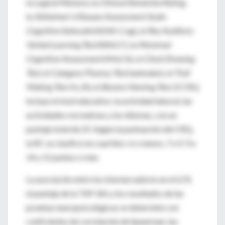
la
Logical Memory
, la
Clinical Dementia Rating
,
la
Alzheimer’s Disease Assessment Scale-
Cognitive Subscale
(ADAS-Cog), el
Rey Auditory
Verbal Learning Test
(RAVLT), la
Montreal
Cognitive Assessment
(MoCA), el
Clock Drawing
Test
, el
Category Fluency Test
(animales), el
Trail
Making Test A
y
B
y el
Boston Naming Test
. El CRQ
incluye el nivel educativo, la actividad laboral, las
actividades recreativas y los idiomas, con un
puntaje total de 25. Según la puntuación del CRQ,
la RC se clasificó en cuartilos: 6 o menos, 7 a 9, 9 a
14 y 15 puntos o más.
La asociación entre los biomarcadores en el LCR,
el puntaje de la TAP-BA y los resultados de las
pruebas neuropsicológicas se determinó con
coeficientes de correlación de Spearman; las