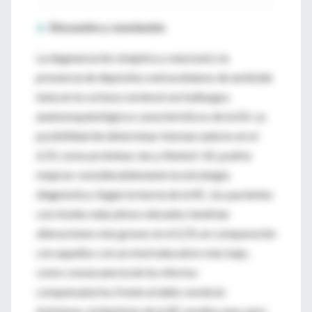
►
Discusión y conclusión
La degeneración sináptica y neuronal y la
presencia de depósitos extracelulares de amiloide
beta en la corteza cerebral son hallazgos
anatomopatológicos característicos de la EA. La
posibilidad de determinar biomarcadores en el
LCR, como proteínas
tau
y Abeta1-42, podría
mejorar considerablemente la estrategia
diagnóstica. Según la teoría de la RC, los pacientes
con niveles educativos elevados tendrían
alteraciones más graves en el LCR, en comparación
con aquellos con un nivel educativo más bajo,
como consecuencia de los efectos
compensatorios frente al daño cerebral.
Asimismo, la hipótesis de la RC predice que, para