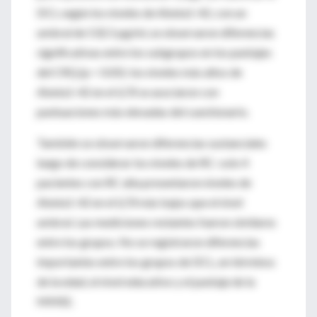
DCL según los niveles de Abeta1-42, con un
umbral de 532.5 pg/ml, se observaron diferencias
significativas entre los subgrupos en los puntajes
del CRQ (p < 0.05): los niveles más altos de
Abeta1-42 en el LCR se asociaron con
puntuaciones más elevadas del cuestionario.
También se observaron diferencias sustanciales
luego de considerar los niveles de RC: solo 4
pacientes con RC alta presentaron niveles de
Abeta1-42 en el LCR más bajos que el nivel
umbral. Las mediciones restantes fueron similares
entre los grupos. No se registraron diferencias
importantes entre los grupos de DCL, en términos
de la edad, el nivel educativo y el puntaje de la
MMSE.