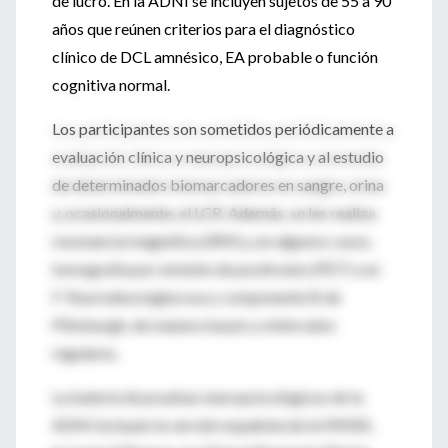
de lucro. En la ADNI se incluyen sujetos de 55 a 90
años que reúnen criterios para el diagnóstico
clínico de DCL amnésico, EA probable o función
cognitiva normal.
Los participantes son sometidos periódicamente a
evaluación clínica y neuropsicológica y al estudio
de determinados biomarcadores en sangre, orina
y, ocasionalmente, el LCR. Además, se les realiza
resonancia magnética (RM) y, en algunos casos,
tomografía por emisión de positrones (PET) con
F-fluorodesoxiglucosa y componente B de
Pittsburgh, de manera basal y a intervalos
regulares.
La batería de pruebas neuropsicológicas de la
ADNI incluyen la versión española de la MMSE,