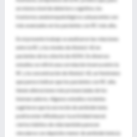
un mismo nivel de deterioro cognitivo, los
trastornos anatomopatológicos subyacentes son
más avanzados en los pacientes con RC más alta.
En el presente trabajo se analizaron las relaciones
entre la RC y los niveles de Abeta1-42 en
pacientes de la cohorte de ADNI. En diversos
estudios se refirió una correlación inversa entre la
RC y la concentración de Abeta1-42, un fenómeno
que parece indicar que los pacientes con RC alta
tienen alteraciones más pronunciadas de los
biomarcadores. Algunos estudios recientes
sugirieron que la secreción de amiloide beta
podría estar influida por la actividad neural;
ciertos hábitos de vida también parecen
vincularse con depósito menor de amiloide beta (a