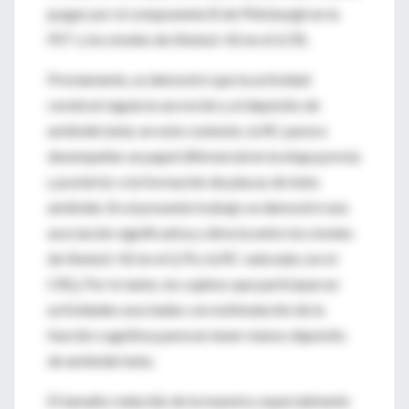
juzgar por el componente B de Pittsburgh en la
PET y los niveles de Abeta1-42 en el LCR).
Previamente, se demostró que la actividad
cerebral regula la secreción y el depósito de
amiloide beta; en este contexto, la RC parece
desempeñar un papel diferencial en la etapa previa
y posterior a la formación de placas de beta
amiloide. En el presente trabajo se demostró una
asociación significativa y directa entre los niveles
de Abeta1-42 en el LCR y la RC valorada con el
CRQ. Por lo tanto, los sujetos que participan en
actividades asociadas con estimulación de la
función cognitiva parecen tener menos depósito
de amiloide beta.
El tamaño reducido de la muestra, especialmente