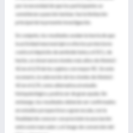
por la necesidad de que los participantes se
sometieran a punción lumbar, fue la limitación
principal de la presente investigación.
En conjunto, los resultados avalan la teoría de que
la actividad neuronal ejerce efectos protectores
contra el depósito de amiloide beta y el DCL; de
hecho, se observaron niveles más altos de Abeta1-
42 en el LCR de los sujetos con mayor RC. En este
escenario, la valoración de los niveles de Abeta1-
42 en el LCR, como alternativa al estudio
histopatológico, podría ser de gran ayuda. Sin
embargo, los resultados deberán ser confirmados
en estudios prospectivos a gran escala, con la
finalidad de conocer con precisión la asociación
entre este marcador y el riesgo de conversión del