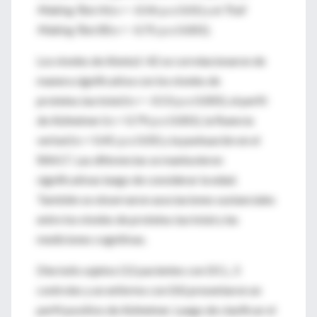
Making Test A
(rs = -0.54; p ≤ 0.01) y el
Trail
Making Test B
(rs = -0.75; p ≤ 0.001).
Los niveles de Abeta1-42 se correlacionaron de
manera significativa con los niveles de
proteína
tau
total (rs = -0.53; p ≤ 0.005), el perfil
de Alzheimer (rs = 0.79; p ≤ 0.001), la fluencia
verbal (rs = 0.45; p ≤ 0.05) y la puntuación en el
RAVLT. Las diferencias se mantuvieron
significativas luego de considerar la edad.
También se observaron asociaciones sustanciales
entre los niveles de proteína
tau
total y las
mediciones cognitivas.
Dieciséis sujetos (12 pacientes con DCL, 3
controles y un enfermo con EA) presentaron un
perfil positivo de Alzheimer. Luego de clasificar el