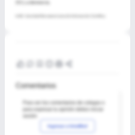
DCL a demencia.
♦ SIIC- Sociedad Iberoamericana de Información Científica
Comentarios
Para ver los comentarios de colegas o
para expresar tu opinión debes iniciar
sesión
Ingresar a IntraMed