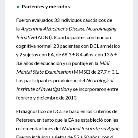
►
Pacientes y métodos
Fueron evaluados 33 individuos caucásicos de
la
Argentina Alzheimer’s Disease Neuroimaging
Initiative
(ADNI): 8 participantes con función
cognitiva normal, 23 pacientes con DCL amnésico
y 2 sujetos con EA, de 68.3 ± 8.4 años, con 13.6 ±
3.8 años de educación y un puntaje en la
Mini
Mental State Examination
(MMSE) de 27.7 ± 3.1.
Los participantes provinieron del
Neurological
Institute of Investigation
y se incorporaron entre
febrero y diciembre de 2013.
El diagnóstico de DCL se basó en los criterios de
Petersen, en tanto que la EA se estableció con las
recomendaciones del
National Institute on Aging
.
Fueron incluidos sujetos de 55 a 90 años, con 4