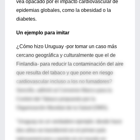
vea opacado por el impacto cardiovascular de
epidemias globales, como la obesidad o la
diabetes.
Un ejemplo para imitar
¿Cómo hizo Uruguay -por tomar un caso más
cercano geográfica y culturalmente que el de
Finlandia- para reducir la contaminación del aire
que resulta del tabaco y que pone en riesgo
cardiovascular incluso a los no fumadores?
Sencillo, adhirió al Convenio Marco para la
Control del Tabaco propuesto por la
Organización Mundial de la Salud (OMS).
"Uruguay es un verdadero ejemplo: desde hace
dos años se transformó en el primer país
latinoamericano y quinto en el mundo en