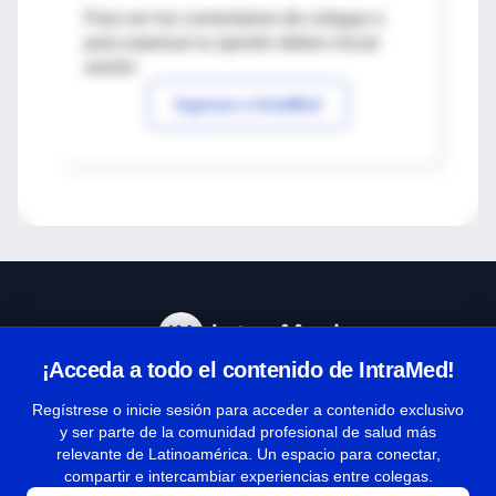
Para ver los comentarios de colegas o
para expresar tu opinión debes iniciar
sesión
Ingresar a IntraMed
¡Acceda a todo el contenido de IntraMed!
Centro de Ayuda
Regístrese o inicie sesión para acceder a contenido exclusivo
y ser parte de la comunidad profesional de salud más
relevante de Latinoamérica. Un espacio para conectar,
Términos y condiciones
compartir e intercambiar experiencias entre colegas.
| Políticas de privacidad