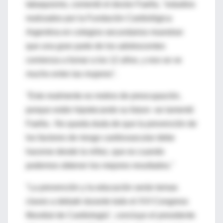
tabaquismo, comentó el doctor Faella, "estudios
realizados por la Fundación Cardiológica
Argentina en colegios secundarios muestran
que una gran parte de los adolescentes
comienza a fumar a los 12 años, y eso se ve
mucho entre las mujeres".
"Esto realmente es motivo de preocupación,
porque están hipotecando su futuro -se lamentó
Faella-. No queda duda de que la prevención de
los factores de riesgo cardiovascular debe
hacerse desde la niñez, que es cuando
podemos obtener los mejores resultados."
"La prevención y la educación serán temas
claves a debatir durante todo el XVI Congreso
Mundial de Cardiología", concluyo el presidente