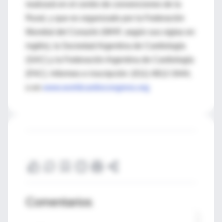
realizará en el centro de convenciones de la
Rural, y que es organizado por la Federación
Mundial del Corazón (WHF, según sus siglas en
inglés), la Sociedad Argentina de Cardiología
(SAC) y la Federación Argentina de Cardiología
(FAC). Informes e inscripción: (011) 4812-3444,
o en
www.worldcardiocongress.org
Comentarios