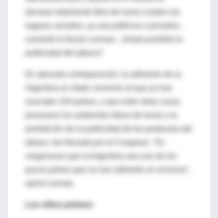
declarar totalmente libre de humo a todos los
lugares cerrados, ya sea públicos o privados -
comentó el doctor Lerman-. ¡Hasta prohibió la
publicidad del tabaco!"
En absurda contraposición, la adhesión de la
Argentina al citado convenio al que ya han
suscripto 154 países, y que entre otras cosas
promueve los ambientes libres de humo y la
prohibición de la publicidad de los productos del
tabaco, fue frenada por el Congreso. "Es
vergonzoso que la Argentina sea uno de los
pocos países que no han adherido al convenio",
opinó Lerman.
Los niños primero