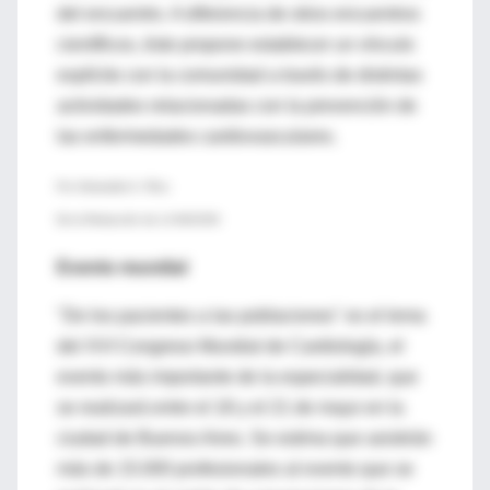
del encuentro. A diferencia de otros encuentros
científicos, éste propone establecer un vínculo
explícito con la comunidad a través de distintas
actividades relacionadas con la prevención de
las enfermedades cardiovasculares.
Por Sebastián A. Ríos
De la Redacción de LA NACION
Evento mundial
"De los pacientes a las poblaciones" es el lema
del XVI Congreso Mundial de Cardiología, el
evento más importante de la especialidad, que
se realizará entre el 18 y el 21 de mayo en la
ciudad de Buenos Aires. Se estima que asistirán
más de 15.000 profesionales al evento que se