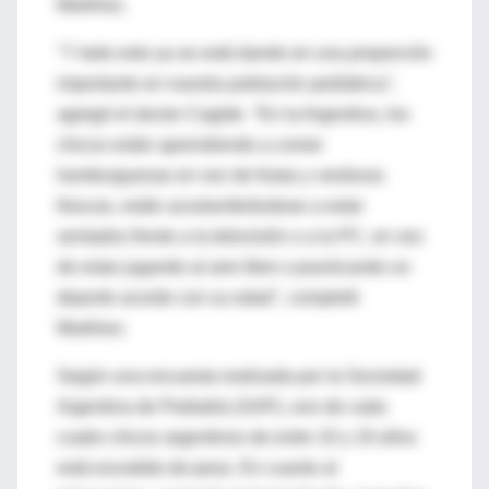
Martínez.
"Y todo esto ya se está dando en una proporción
importante en nuestra población pediátrica",
agregó el doctor Cagide. "En la Argentina, los
chicos están aprendiendo a comer
hamburguesas en vez de frutas y verduras
frescas, están acostumbrándose a estar
sentados frente a la televisión o a la PC, en vez
de estar jugando al aire libre o practicando un
deporte acorde con su edad", completó
Martínez.
Según una encuesta realizada por la Sociedad
Argentina de Pediatría (SAP), uno de cada
cuatro chicos argentinos de entre 10 y 19 años
está excedido de peso. En cuanto al