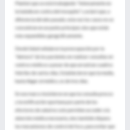
Planteó que se está trabajando "intensamente en
la batalla en contra del mosquito" y aclaró que, a
diferencia del año pasado, esta vez los casos no se
concentran en un punto principal, sino que están
más expandidos geográficamente.
Desde Salud señalaron la preocupación por la
"demora" de los pacientes en realizar consultas en
centros médicos a pesar de que arrastran cuadros
febriles de varios días. Establecieron que la media,
hasta llegar al médico, es de tres días.
En ese marco insistieron en que la consulta precoz
y la notificación oportuna por parte de los
efectores de salud no solo permiten acceder a la
atención médica necesaria, sino también dispara
los mecanismos de control de foco, para evitar que