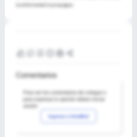
la enfermedad se propague.
Comentarios
Para ver los comentarios de colegas o
para expresar tu opinión debes iniciar
sesión
Ingresar a IntraMed