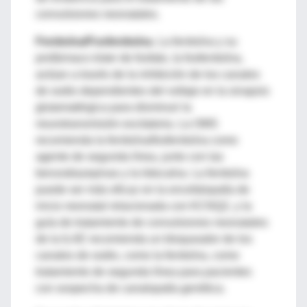
convulsiones neonatales.
Fenitoína/Fosfenitoína.
La fenitoína y su
profármaco éster de fosfato, la fosfenitoína,
actúan a través de la inhibición de los canales
de sodio dependientes del voltaje en la sinapsis
glutamatérgica para disminuir la
neurotransmisión excitatoria. La OMS
recomienda la fenitoína/fosfenitoína como
agente de segunda línea, junto con las
benzodiazepinas y la lidocaína. La fenitoína
puede ser más eficaz en la encefalopatía de
inicio neonatal relacionada con KCNQ2, y la
guía de tratamiento de convulsiones neonatales
de la ILAE recomienda un bloqueador de los
canales de sodio, como la fenitoína, como
tratamiento de segunda línea para pacientes
con sospecha de canalopatía genética.