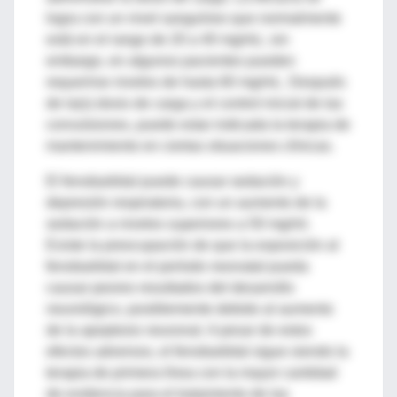
logra con un nivel sanguíneo que normalmente
está en el rango de 20 a 40 mg/mL; sin
embargo, en algunos pacientes pueden
requerirse niveles de hasta 60 mg/mL. Después
de la(s) dosis de carga y el control inicial de las
convulsiones, puede estar indicada la terapia de
mantenimiento en ciertas situaciones clínicas.
El fenobarbital puede causar sedación y
depresión respiratoria, con un aumento de la
sedación a niveles superiores a 50 mg/ml.
Existe la preocupación de que la exposición al
fenobarbital en el período neonatal pueda
causar peores resultados del desarrollo
neurológico, posiblemente debido al aumento
de la apoptosis neuronal. A pesar de estos
efectos adversos, el fenobarbital sigue siendo la
terapia de primera línea con la mayor cantidad
de evidencia para el tratamiento de las