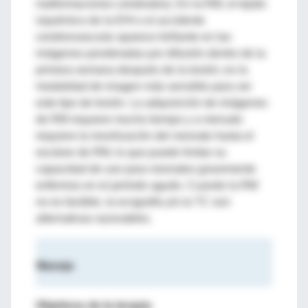
malformaciones cerebrales). En la RM, el tejido
isquémico de la EHI o el accidente
cerebrovascular aparece brillante en las
imágenes ponderadas por difusión dentro de la
primera semana después de la lesión; es la
modalidad de imagen más sensible para ver
este tipo de lesión. La adquisición de imágenes
de RM requiere mucho tiempo y a menudo
requiere la movilización del neonato hasta el
escáner de RM, lo que puede limitar su
capacidad de uso para neonatos gravemente
enfermos en el período agudo. Cuando la RM
no es factible, la ecografía y/o la TC son
alternativas razonables.
Manejo
Objetivos de la terapia