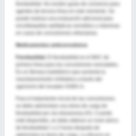
fenobarbital. No existen guías de consenso para
agentes de tercera línea en este momento. Se
puede realizar una evaluación adicional para
encefalopatías epilépticas sensibles a vitaminas
en casos de convulsiones refractarias.
Medicamentos anticonvulsivos
Fenobarbital.
El fenobarbital es el MAC de
primera línea para las convulsiones neonatales.
Es un fármaco barbitúrico que aumenta la
neurotransmisión inhibidora a través del
agonismo del receptor GABA-A.
Para el tratamiento inicial de las convulsiones,
se debe administrar una dosis de carga de
fenobarbital por vía intravenosa (IV). Cuando
esté disponible, se debe obtener un nivel sérico
de fenobarbital 1 a 2 horas después de
administrar la dosis de carga. La eficacia se