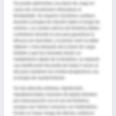
Se puede administrar una dosis de carga en
casos de convulsiones refractarias al
fenobarbital. Se requiere monitoreo cardíaco
durante la terapia de infusión dado el riesgo de
arritmia. Los niveles séricos de fenitoína deben
controlarse durante el uso para garantizar la
eficacia sin toxicidad, y el primer nivel se debe
obtener 1 hora después de la dosis de carga.
Debido a que los neonatos tienen un
metabolismo rápido de la fenitoína, se requiere
una dosificación frecuente de hasta 4 veces al
día para mantener los niveles terapéuticos con
la terapia de mantenimiento.
Se han descrito arritmias, hipotensión,
hepatotoxicidad y lesiones de tejidos blandos
por extravasación con el uso de fenitoína,
aunque son menos comunes con fosfenitoína.
Existe un mayor riesgo de efectos cardíacos