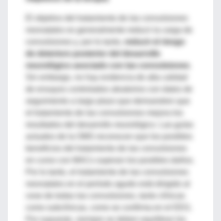
El objetivo del tratamiento de las convulsiones
neonatales es generalmente reducir la carga de
convulsiones y, por lo tanto,
reducir el riesgo
de deterioro posterior del desarrollo
neurológico asociado con las convulsiones
.
Sin embargo, no hay evidencia de alta calidad
de ensayos controlados aleatorios con datos de
seguimiento a largo plazo que demuestren que
el tratamiento de las convulsiones mejora los
resultados del desarrollo neurológico. Las guías
actuales de la OMS reconocen que los posibles
beneficios del tratamiento de las convulsiones
en curso con MACs superan los posibles daños.
Por lo tanto, el tratamiento de las convulsiones
neonatales en el período agudo está dirigido al
cese de todas las convulsiones, tanto clínicas
como subclínicas, como se confirma en el EEG.
Por supuesto, siempre se deben equilibrar los