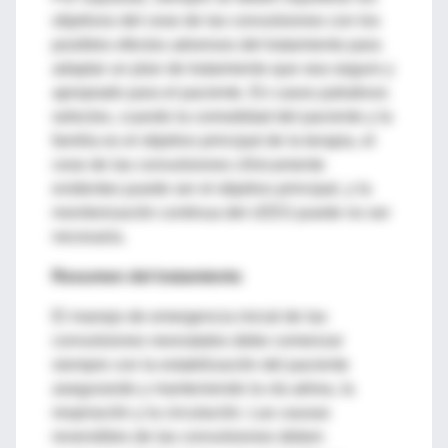
objetivos del cese de las convulsiones con los
posibles efectos adversos del tratamiento para
adaptar un plan de tratamiento que sea seguro y
apropiado para el paciente. En casos paliativos
selectos, cuando la comodidad del paciente y la
familia es el objetivo principal de la terapia, el
cese de las convulsiones clínicamente
evidentes puede ser el objetivo principal, y la
monitorización continua del cEEG puede no ser
necesaria.
Resumen del tratamiento
El manejo de emergencia inicial de las
convulsiones neonatales debe comenzar
siempre con la estabilización del paciente
asegurando y manteniendo la vía aérea, la
respiración y la circulación. Las causas
reversibles de las convulsiones deben