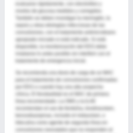
evaluarse rápidamente, con electrolitos y
niveles de glucosa medidos y corregidos.
También se deben investigar la meningitis, la
sepsis y otras etiologías infecciosas de las
convulsiones, con el tratamiento antimicrobiano
apropiado iniciado si está indicado. Si está
disponible, la monitorización del EEG debe
instalarse lo antes posible sin interferir con el
tratamiento de emergencia inicial.
Se recomienda una dosis de carga de un MAC
para el tratamiento de convulsiones confirmadas
por EEG o cuando hay una alta sospecha
clínica. El fenobarbital es el MAC de primera
línea recomendado. La OMS y la ILAE
recomiendan el uso de fenitoína, levetiracetam,
benzodiazepinas, incluido el midazolam, o
lidocaína como agente de segunda línea en
convulsiones neonatales que no responden al