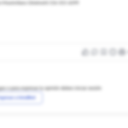
n Maximiliano Ghielmetti 156-015-6099
as o para expresar tu opinión debes iniciar sesión
ngresar a IntraMed