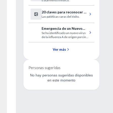
tratamiento médico.
20 claves para reconocer a
Las patéticas caras del éxito.
un imbécil (en medicina)
Emergencia de un Nuevo
Se ha identificado un nuevo virus
virus humano de la influenza
de la influenza A de origen porcino
A (H1N1)
causante de un brote de infección
respiratoria febril con transmisión
de humano a humano.
Ver más
Personas sugeridas
No hay personas sugeridas disponibles
en este momento