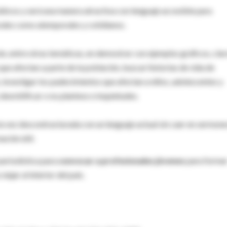
áticos y será una manera atractiva con lenguaje accesible para
rales como atemporales y cotidianos.
n, entre otras temáticas, en demostrar con ejemplos gráficos, clar
ue afectan a parte de la población, buscar historias de vida de
s, investigar los padecimientos que afectan a niños, adolescentes y
 desmitificar o no planteos e inquietudes.
la vez descontracturada con un lenguaje actual sin caer en sermone
ción útil.
eriodística para
convocar a profesionales jóvenes
para forma
iajar al interior del pais.