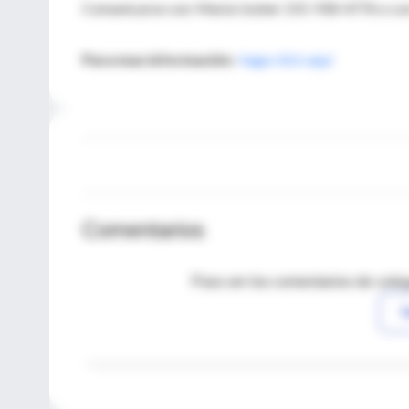
Comunicarse con: María Ussher 155-930-4776 o co
Para mas información:
haga click aquí
Comentarios
Para ver los comentarios de coleg
I