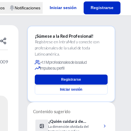
Iniciar sesión
Registrarse
tos
Notificaciones
¡Súmese a la Red Profesional!
Regístrese en IntraMed y conecte con
profesionales de la salud de toda
Latinoamérica.
2009
+1.1 M profesionales de la salud
Impulse su perfil
Registrarse
Iniciar sesión
Contenido sugerido
¿Quién cuidará de
La dimensión olvidada del
nosotros?