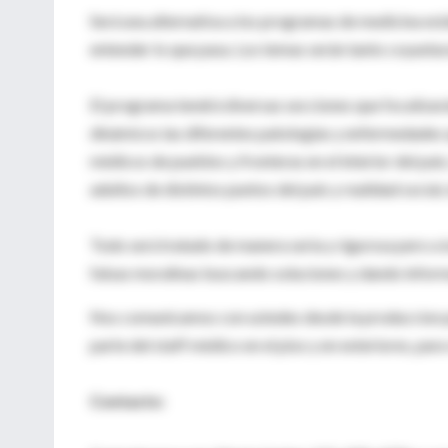
Será una alternativa a los programas de medicina est
entender lo que pasa. Los temas serán tanto coyuntu
El programa tendrá diversas secciones que focalizará
dinámicos las diferentes patologías y enfermedades q
médicos de pueblos y fronteras en el interior del pai
adultos de distintos puntos del pais y realidad social,
Todo será tratado de manera seria y rigurosa pero a 
falsas moralinas buscando soluciones y dando informa
Nos comunicamos con ustedes desde la produccion p
parte del staff médico en el piso y en exteriores, para v
Contacto: