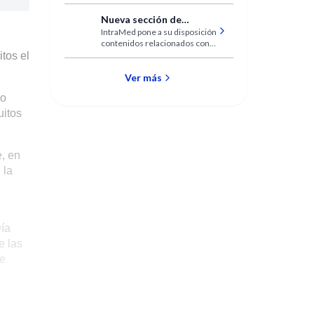
IntraMed
Nueva sección de
IntraMed pone a su disposición
Tecnología en IntraMed
contenidos relacionados con
una temática que influye en
itos el
nuestras vidas de forma
cotidiana.
Ver más
no
uitos
e, en
 la
Día
e las
se