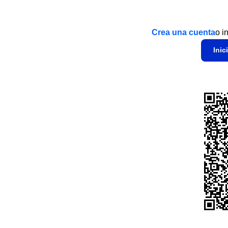
Crea una cuenta
o i
Inic