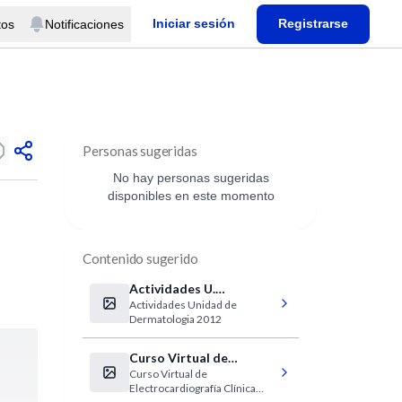
Iniciar sesión
Registrarse
tos
Notificaciones
Personas sugeridas
No hay personas sugeridas
disponibles en este momento
Contenido sugerido
Actividades U.
Actividades Unidad de
Dermatologia
Dermatologia 2012
Pediátrica 2012
Curso Virtual de
Curso Virtual de
Electrocardiografía
Electrocardiografía Clínica
Clínica IntraMed