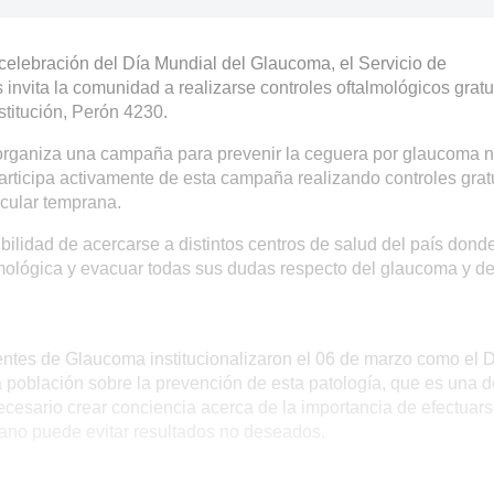
 celebración del Día Mundial del Glaucoma, el Servicio de
 invita la comunidad a realizarse controles oftalmológicos gratu
stitución, Perón 4230.
organiza una campaña para prevenir la ceguera por glaucoma 
participa activamente de esta campaña realizando controles grat
ocular temprana.
ilidad de acercarse a distintos centros de salud del país dond
almológica y evacuar todas sus dudas respecto del glaucoma y de
ntes de Glaucoma institucionalizaron el 06 de marzo como el 
 población sobre la prevención de esta patología, que es una d
cesario crear conciencia acerca de la importancia de efectuar
prano puede evitar resultados no deseados.