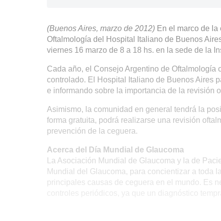
(Buenos Aires, marzo de 2012)
En el marco de la
Oftalmología del Hospital Italiano de Buenos Aires
viernes 16 marzo de 8 a 18 hs. en la sede de la In
Cada año, el Consejo Argentino de Oftalmología 
controlado. El Hospital Italiano de Buenos Aires 
e informando sobre la importancia de la revisión 
Asimismo, la comunidad en general tendrá la posib
forma gratuita, podrá realizarse una revisión oft
prevención de la ceguera.
Acerca del Día Mundial de Glaucoma
La Asociación Mundial de Glaucoma y la de Pacie
Mundial del Glaucoma, para concientizar a toda la
principales causas de ceguera en el mundo. Es ne
controles periódicos, ya que un diagnóstico tem