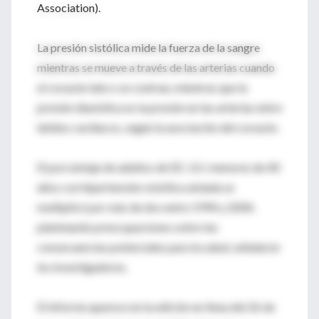
Association).
La presión sistólica mide la fuerza de la sangre
mientras se mueve a través de las arterias cuando
el corazón late o se contrae, mientras que la
presión diastólica es la presión en las arterias entre
latidos cardiacos, según la asociación del corazón.
El porcentaje de adultos de EE. UU. menores de 40
años con hipertensión sistólica aislada se
multiplicó por más de dos entre 1994 y 2004,
planteando preocupaciones sobre las
consecuencias potenciales para la salud, señalaron
los investigadores.
El informe aparece en la edición en línea del 26 de