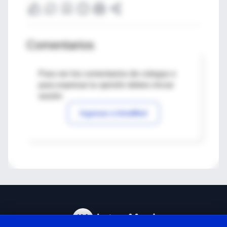
Comentarios
Para ver los comentarios de colegas o
para expresar tu opinión debes iniciar
sesión
Ingresar a IntraMed