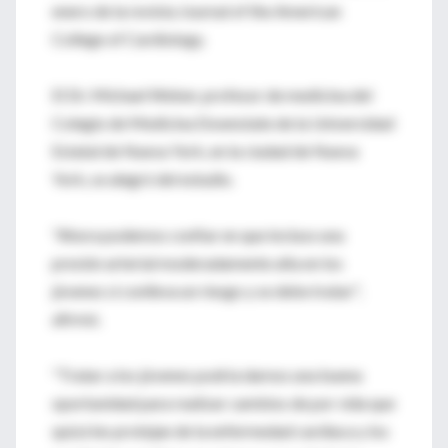
enero de la revista Journal of the American
College of Cardiology.
El Dr. Michael Weber, profesor de medicina del
Colegio de Medicina Downstate de la Universidad
Estatal de Nueva York, en la ciudad de Nueva
York, se alegró del estudio.
"Ahora podemos confiar en que incluso una
presión arterial moderadamente alta en los
jóvenes sí conlleva un riesgo y se debe tratar",
afirmó.
"Tratar a los jóvenes podría darnos una buena
oportunidad para realizar cambios de por vida que
quizá les protejan de la enfermedad cardiaca y los