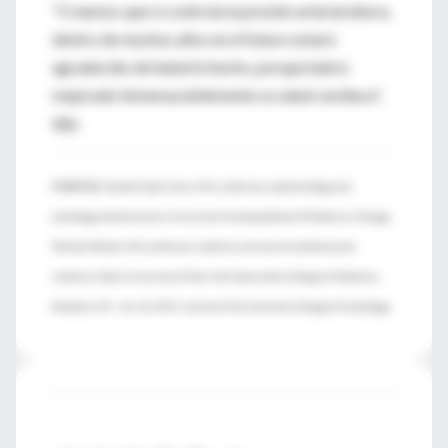
"Creemos que si controla la presión arterial ahora,
dentro de muchos años en el futuro estará
agradecido de haberlo hecho, porque habrá
mejorado inmensurablemente su salud cardiaca",
dijo.
FUENTES:
Donald Lloyd-Jones, M.D., professor, epidemiology and
cardiology, Northwestern University Feinberg School of Medicine, Chicago;
Michael Weber, M.D. professor, medicine, division of cardiovascular
medicine, State University of New York Downstate College of Medicine,
Brooklyn, N.Y.; Jan. 26, 2015, Journal of the American College of Cardiology