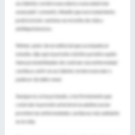
accidentes cerebrovasculares a una edad más
avanzada", comentó. Añadió que ese tratamiento
podría incluir cambios en el estilo de vida y
antihipertensivos.
Weber, autor de un editorial que acompaña al
estudio, dijo que la presión sistólica predice quién
tiene probabilidades de contraer una enfermedad
cardiaca, sufrir un accidente cerebrovascular o
padecer de daño renal.
Aunque no se ha probado, cree firmemente que
controlar la presión arterial en la adultez joven
previene las enfermedades cardiacas más adelante
en la vida.