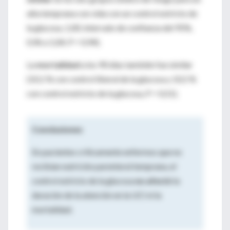
alta temprana con vida con un control estricto de
la glucosa, 1,00; intervalo de confianza del 95%,
0,96 a 1,04; P = 0,94).
La
mortalidad
a los 90 días también fue similar
(10,1 % con control liberal de la glucosa y 10,5 %
con control estricto de la glucosa, P = 0,51).
Conclusiones
En pacientes críticamente enfermos que no
recibían nutrición parenteral temprana, el
control estricto de la glucosa
no afectó
la
duración de la atención en la UCI ni la
mortalidad.