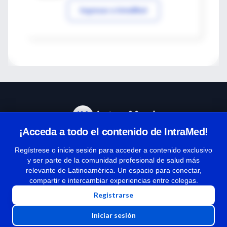
Ingresar a IntraMed
¡Acceda a todo el contenido de IntraMed!
Centro de Ayuda
Regístrese o inicie sesión para acceder a contenido exclusivo
y ser parte de la comunidad profesional de salud más
relevante de Latinoamérica. Un espacio para conectar,
Términos y condiciones
compartir e intercambiar experiencias entre colegas.
| Políticas de privacidad
Registrarse
| Todos los derechos reservados | Copyright 1997-2026
Iniciar sesión