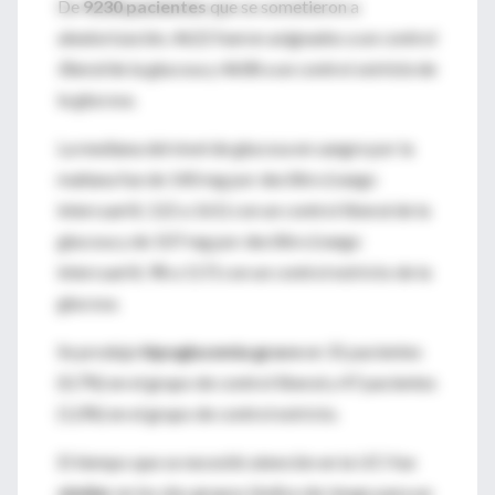
De
9230 pacientes
que se sometieron a
aleatorización, 4622 fueron asignados a un control
liberal
de la glucosa y 4608 a un control
estricto
de
la glucosa.
La mediana del nivel de glucosa en sangre por la
mañana fue de 140 mg por decilitro (rango
intercuartil, 122 a 161) con un control liberal de la
glucosa y de 107 mg por decilitro (rango
intercuartil, 98 a 117) con un control estricto de la
glucosa.
Se produjo
hipoglucemia grave
en 31 pacientes
(0,7%) en el grupo de control liberal y 47 pacientes
(1,0%) en el grupo de control estricto.
El tiempo que se necesitó atención en la UCI fue
similar
en los dos grupos (índice de riesgo para un