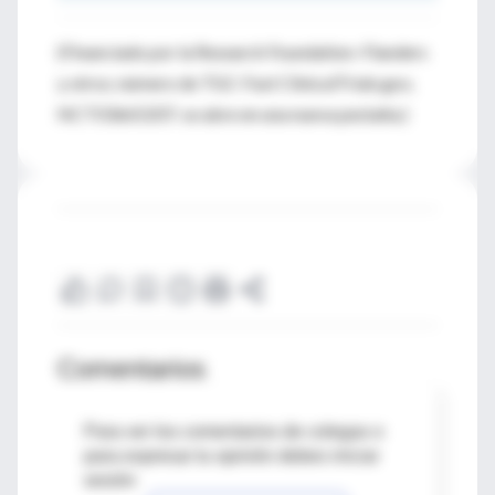
(Financiado por la Research Foundation–Flanders
y otros; número de TGC-Fast ClinicalTrials.gov,
NCT03665207. se abre en una nueva pestaña.)
Comentarios
Para ver los comentarios de colegas o
para expresar tu opinión debes iniciar
sesión