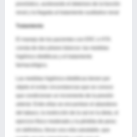
pronóstico, acelerando el deterioro de la función
renal y la llegada al tratamiento sustitutivo renal
Tratamiento
El manejo de los pacientes con ERC e HTA
consta de dos pilares básicos: las medidas
higiénico dietéticas y el tratamiento
farmacológico.
Las medidas higiénico-dietéticas tienen por
objeto el evitar circunstancias que se conoce
que condicionan un incremento de la presión
arterial. Entre ellas se encuentran el abandono
del tabaco, la restricción de la sal en la dieta, el
ejercicio físico moderado y la pérdida de peso;
en definitiva, llevar una vida saludable, que