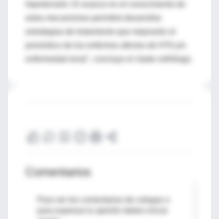
hipertensión. El avance en el conocimiento de
estos mecanismos permitirá desarrollar
estrategias de tratamiento que mejorarán el
pronóstico de los enfermos afectos de HTA y/o
enfermedad renal", concluye el citado nefrólogo.
Comentarios
Para ver los comentarios de colegas o
para expresar tu opinión debes iniciar