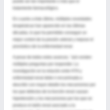
puede ser tan importante o más que el
tratamiento farmacológico.
En cuanto a éste último, múltiples novedades
terapéuticas han aparecido en las últimas
décadas, lo que ha permitido conseguir un
mejor control de la presión arterial y mejorar el
pronóstico de la enfermedad renal.
A pesar de todos estos avances, "aún existen
múltiples preguntas por responder. La
investigación en la relación entre HTA y
enfermedad renal debe ir encaminada a
describir con mayor detalle los mecanismos por
los que defectos de la función renal causan
hipertensión y los mecanismos por los que se
produce el daño renal asociado a la