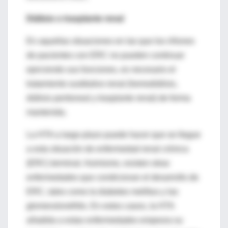
Diálisis o trasplante renal
En aquellas situaciones en las que los riñones
de pacientes con ERC no pueden continuar
ejerciendo sus funciones, es necesario el
tratamiento sustitutivo renal (hemodiálisis,
diálisis peritoneal y trasplante renal) de forma
mantenida.
La HTA a largo plazo puede hacer que se llegue
a esta situación de enfermedad renal crónica
(ERC) terminal. Asimismo, existen otras
enfermedades que condicionan el desarrollo de
ERC, tales como la diabetes mellitus y las
glomerulonefritis. En estos casos, la HTA
añadida a estas enfermedades empeora su