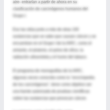
aire- entrarían a partir de ahora en su
clasificación de carcinógenos humanos del
Grupo I.
Eso las sitúa junto a más de otras 100
sustancias que se sabe que causan cáncer y se
encuentran en el Grupo I de la IARC, como el
amianto, el plutonio, el polvo de sílice, la
radiación ultravioleta y el humo del tabaco.
El programa de monografías de la IARC,
algunas veces conocida como la "enciclopedia
de los carcinógenos", tiene como objetivo ser
una fuente autorizada de pruebas científicas
sobre las sustancias que provocan cáncer.