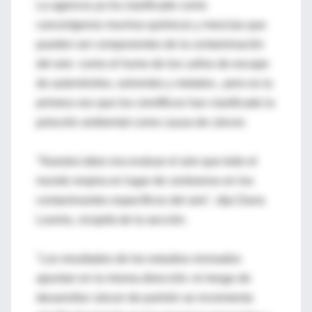
La agencia ya ha clasificado como
cancerígenos muchos químicos y mezclas que
pueden ser componentes de la contaminación
del aire -como el humo de los caños de escape
de automóviles, solventes y metales-, pero es la
primera vez que los científicos han clasificado la
polución ambiental como causa de cáncer.
"Nuestra labor era evaluar el aire que todo el
mundo respira en lugar de centrarnos en los
contaminantes específicos del aire", dijo Dana
Loomis, vicejefa de la sección.
"Los resultados de los estudios revisados
apuntan en la misma dirección: el riesgo de
desarrollar cáncer de pulmón se incrementa