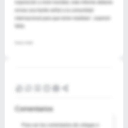
exposición a nivel mundial, este informe debería
enviar una fuerte señal a la comunidad
internacional para que tome medidas", expresó
Wild.
Reuters Health
Comentarios
Para ver los comentarios de colegas o