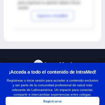
para expresar tu opinión debes iniciar
sesión
Ingresar a IntraMed
¡Acceda a todo el contenido de IntraMed!
Centro de Ayuda
Regístrese o inicie sesión para acceder a contenido exclusivo
y ser parte de la comunidad profesional de salud más
relevante de Latinoamérica. Un espacio para conectar,
Términos y condiciones
compartir e intercambiar experiencias entre colegas.
| Políticas de privacidad
Registrarse
| Todos los derechos reservados | Copyright 1997-2026