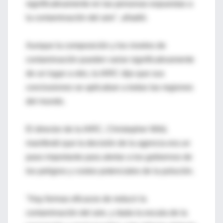
significativamente en las personas expuestas a
la contaminación del aire", añadió.
Aunque la composición y los niveles de
contaminación pueden variar significativamente
de un lugar a otro, la IARC dijo que sus
conclusiones se aplicaban a todas las regiones
del mundo.
El director de la IARC, Christopher Wild,
manifestó que la decisión de la agencia era un
paso importante para alertar a los gobiernos de
los peligros y costos potenciales de la polución.
"Hay formas eficaces de reducir la
contaminación del aire, y dada la escala de la