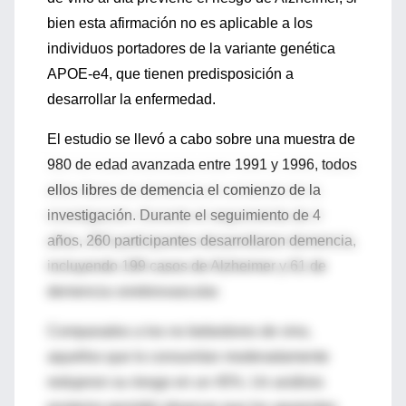
bien esta afirmación no es aplicable a los
individuos portadores de la variante genética
APOE-e4, que tienen predisposición a
desarrollar la enfermedad.
El estudio se llevó a cabo sobre una muestra de
980 de edad avanzada entre 1991 y 1996, todos
ellos libres de demencia el comienzo de la
investigación. Durante el seguimiento de 4
años, 260 participantes desarrollaron demencia,
incluyendo 199 casos de Alzheimer y 61 de
demencia cerebrovascular.
Comparados a los no bebedores de vino,
aquellos que lo consumían moderadamente
redujeron su riesgo en un 45%. Un análisis