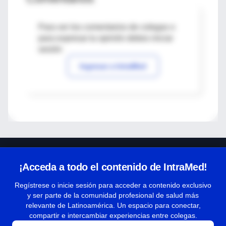
Para ver los comentarios de colegas o
para expresar tu opinión debes iniciar
sesión
Ingresar a IntraMed
¡Acceda a todo el contenido de IntraMed!
Regístrese o inicie sesión para acceder a contenido exclusivo
y ser parte de la comunidad profesional de salud más
Centro de Ayuda
relevante de Latinoamérica. Un espacio para conectar,
compartir e intercambiar experiencias entre colegas.