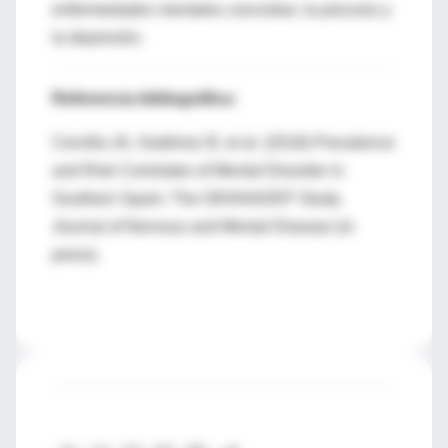
enfermedades mentales concretas: la psicosis y
la depresión.
Referencia bibliográfica:
Cervilla JA, Gutiérrez B, et al. (2018) Prevalence
and Risk Correlates of Mental Disorder in
Southern Spain: The GRANADEP Study.
Journal of Nervous and Mental Disease (in
press).