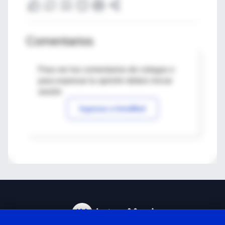
Comentarios
Para ver los comentarios de colegas o
para expresar tu opinión debes iniciar
sesión
Ingresar a IntraMed