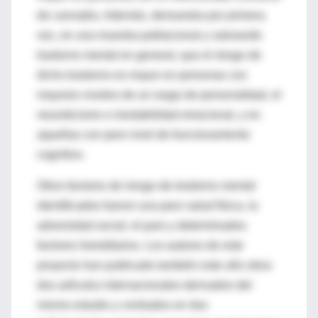
de cannabis. Además, demuestra por primera
vez, en una muestra poblacional y valorando
trastorno mental en general, que el riesgo de
dicho trastorno es mayor en personas con
mayores niveles de un rasgo de personalidad, el
neuroticismo o inestabilidad emocional, y en
aquellas con peor nivel de funcionamiento
cognitivo.
Otros factores de riesgo de trastorno mental
identificados fueron una peor salud física, la
adversidad social, el paro y determinados
factores hereditarios. Los autores de este
proyecto han publicado también este año otros
dos artículos internacionales derivados del
mismo estudio y centrados en dos