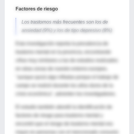
Factores de riesgo
Los trastornos más frecuentes son los de
ansiedad (9%) y los de tipo depresivo (8%)
Esta investigación reporta la prevalencia de
trastorno mental en la provincia, encontrando
cifras muy similares a las de estudios realizados
en otras zonas de nuestro entorno europeo,
"aunque quizá algo infladas porque el trabajo de
campo se realizó durante los años duros de la
crisis económica", advierten los investigadores.
El estudio también abordó la identificación de
factores de riesgo para trastorno mental y
encontró que el riesgo de trastorno mental era
mayor en personas con el mencionado consumo