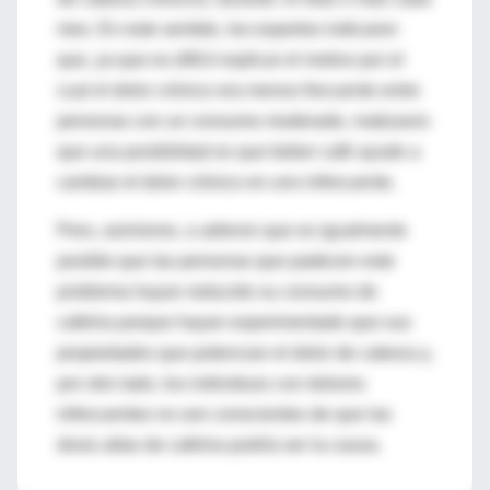
mes. En este sentido, los expertos indicaron
que, ya que es difícil explicar el motivo por el
cual el dolor crónico era menos frecuente entre
personas con un consumo moderado, matizaron
que una posibilidad es que beber café ayude a
cambiar el dolor crónico en uno infrecuente.
Pero, asimismo, a adieron que es igualmente
posible que las personas que padecen este
problema hayan reducido su consumo de
cafeína porque hayan experimentado que sus
propiedades que potencian el dolor de cabeza y,
por otro lado, los individuos con dolores
infrecuentes no son conscientes de que las
dosis altas de cafeína podría ser la causa.