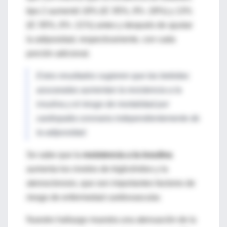
tipo 2 aumentó 18% (IC 95%, 9% -28%) y 13%
(IC 95%, 6% -21%) antes y después de ajustar
la adiposidad, respectivamente, con cada
porción adicional.
Estos resultados sugieren que las bebidas
azucaradas aumentan la resistencia a la
insulina y el riesgo de mortalidad por
cardiopatía coronaria independientemente de
la adiposidad.
Se sabe que la
resistencia a la insulina
aumenta los niveles de triglicéridos y la
aterosclerosis, que son importantes factores de
riesgo de enfermedad cardiovascular.
Nuestro hallazgo muestra una atenuación de la