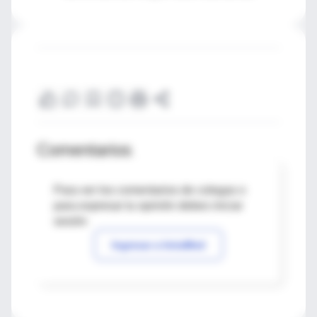
Comentarios
Para ver los comentarios de colegas o
para expresar tu opinión debes iniciar
sesión
Ingresar a IntraMed