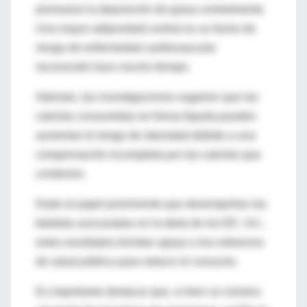
promueve la deposición de grasa centralmente.
Una mayor adiposidad central es un factor de
riesgo de enfermedad cardiovascular
reconocido hace mucho tiempo.
Además, las investigaciones sugieren que las
calorías consumidas en forma líquida pueden
aumentar el riesgo de obesidad debido a una
compensación incompleta por las calorías que
contienen.
Dado el papel prominente que desempeñan las
bebidas azucaradas en la dieta de los EE. UU.,
estos resultados brindan apoyo a los esfuerzos
de salud pública para reducir el consumo.
Es importante destacar que, si bien un número