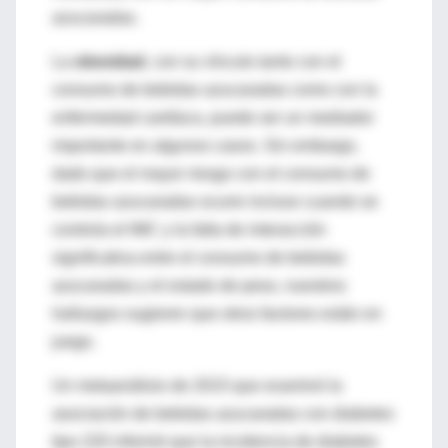
azucaradas.
La
obesidad
, con su vínculo tanto con el
consumo de bebidas azucaradas como con la
enfermedad cardíaca, puede ser un mediador
importante en algunos casos. Sin embargo,
dado que el mayor riesgo con el consumo de
bebidas azucaradas ocurre incluso cuando se
controla el IMC y la falta de interacción
significativa entre el consumo de bebidas
azucaradas y el estado de peso, nuestros
hallazgos sugieren que otros factores están en
juego.
Un metaanálisis de 2015 que examinó la
asociación de bebidas azucaradas con diabetes
tipo 220 informó que la incidencia de diabetes