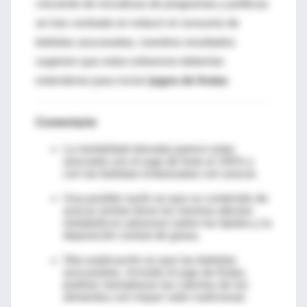
creciente de iniciativas de programas y políticas
se han centrado en reducir el consumo de
bebidas azucaradas, nuestros resultados
sugieren que estos esfuerzos deberían
extenderse para incluir
jugos de frutas
.
Comentario
La mortalidad elevada parece estar
asociada con el jugo de fruta al 100% y
con las bebidas endulzadas con azúcar.
Una posible razón es que su contenido de
azúcar similar tiene los mismos efectos
metabólicos adversos sobre los lípidos y la
deposición central de grasa.
Otra explicación es que las bebidas
azucaradas, incluido el jugo de frutas,
podrían reemplazar las calorías de los
alimentos con mayor valor nutricional.