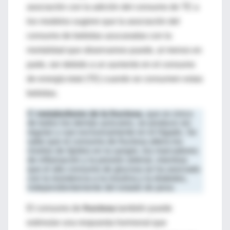
asociación con la adición del consumo de TE a
los modelos sugiere que la asociación del
consumo de bebidas azucaradas con la
mortalidad que observamos puede, al menos en
parte, ser debido a un aumento en el consumo
de energía total (TE) cuando se consumen estas
bebidas.
El
metabolismo de la fructosa
, que es único
de todos los demás azúcares, se produce sin
regular y casi exclusivamente en el hígado. Se
sabe que el consumo de fructosa altera los
niveles de lípidos en la sangre, los marcadores
de inflamación y la presión arterial, mientras
que el alto consumo de glucosa se ha asociado
con la resistencia a la insulina y la diabetes,
independientemente del estado de peso.
El consumo de
fructosa
también puede
estimular una respuesta hormonal que