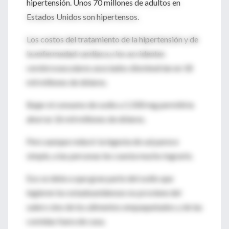
hipertensión. Unos 70 millones de adultos en
Estados Unidos son hipertensos.
Los costos del tratamiento de la hipertensión y de
la enfermedad cardíaca y los accidentes
cerebrovasculares asociados disminuirían en 18
mil millones de dólares.
Bajar el consumo de sodio a 1.500 mg permitiría
ahorrar 26 mil millones de dólares.
Pero aunque reducir la ingesta de sal parece
simple, a las personas les cuesta mucho lograrlo.
Eso se debe a que gran parte del sodio que
ingieren los estadounidenses no proviene del
salero sino de los alimentos empaquetados y de las
comidas fuera de casa.