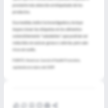
prestarle más atención al etiquetado de los
productos.
Esa medida, indicó la investigadora, incluye
inspeccionar las etiquetas en los alimentos
ostensiblemente "saludables", que podrían ser
reducidos en azúcar, grasa o calorías, pero aún
ricos en sodio.
FUENTE: American Journal of Health Promotion,
septiembre/octubre del 2009