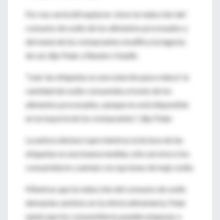
Por eso sería útil explorar cómo la reducción del
consumo de sodio de los alimentos procesados y
del menú de los restaurantes modifica la ingesta
de sal, dijo Palar a Reuters Health.
"Leer las etiquetas es una solución para reducir la
cantidad de sodio consumida a través de los
alimentos procesados, aunque no está disponible
en la mayoría de los restaurantes", dijo Palar.
La autora destacó que mientras la lectura de las
etiquetas es una buena medida, sólo serviría si los
consumidores cuentan con opciones de bajo sodio.
Mientras que la reducción del consumo de sodio
demanda cambios en la oferta alimentaria, Palar
opinó que los consumidores pueden empezar a