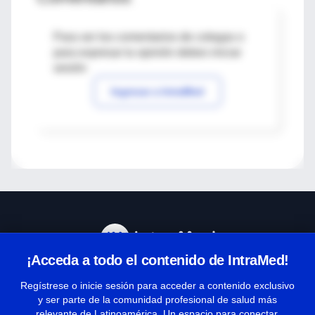
Para ver los comentarios de colegas o
para expresar tu opinión debes iniciar
sesión
Ingresar a IntraMed
¡Acceda a todo el contenido de IntraMed!
Centro de Ayuda
Regístrese o inicie sesión para acceder a contenido exclusivo
y ser parte de la comunidad profesional de salud más
relevante de Latinoamérica. Un espacio para conectar,