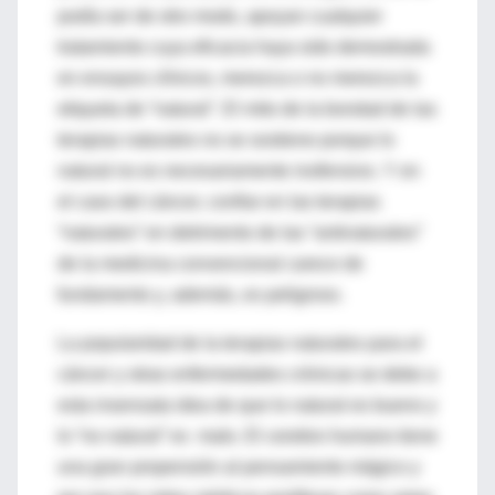
podía ser de otro modo, apoyan cualquier
tratamiento cuya eficacia haya sido demostrada
en ensayos clínicos, merezca o no merezca la
etiqueta de “natural”. El mito de la bondad de las
terapias naturales no se sostiene porque lo
natural no es necesariamente inofensivo. Y en
el caso del cáncer, confiar en las terapias
“naturales” en detrimento de las “antinaturales”
de la medicina convencional carece de
fundamento y, además, es peligroso.
La popularidad de la terapias naturales para el
cáncer y otras enfermedades crónicas se debe a
esta insensata idea de que lo natural es bueno y
lo “no natural” es malo. El cerebro humano tiene
una gran propensión al pensamiento mágico y