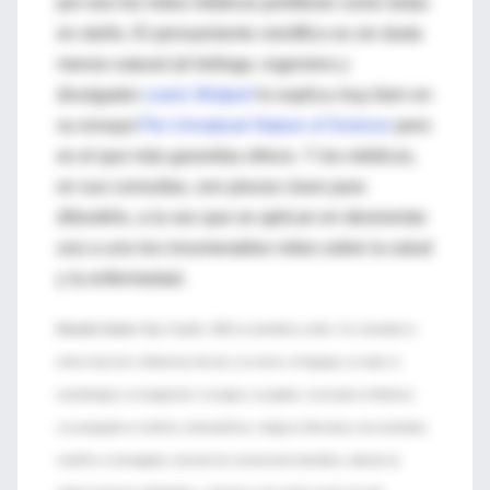
por eso los mitos médicos proliferan como setas
en otoño. El pensamiento científico es sin duda
menos natural (el biólogo, ingeniero y
divulgador
Lewis Wolpert
lo explica muy bien en
su ensayo
The Unnatural Nature of Science
pero
es el que más garantías ofrece. Y los médicos,
en sus consultas, son piezas clave para
difundirlo, a la vez que se aplican en desmontar
uno a uno los innumerables mitos sobre la salud
y la enfermedad.
Gonzalo Casino
(Vigo, España, 1961) es periodista y pintor. Su curiosidad se
enfoca hacia las confluencias del arte y la ciencia, el lenguaje y la salud, la
neurobiología y la imaginación, la imagen y la palabra. Licenciado en Medicina,
con postgrados en edición y bioestadística, trabaja en Barcelona como periodista
científico e investigador y docente de comunicación biomédica, además de