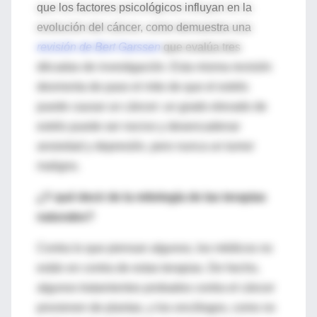
que los factores psicológicos influyan en la
evolución del cáncer, como demuestra una
revisión de Bert Garssen
que evalúa tres
décadas de investigación. Esta misma revisión
desmonta de paso el mito de que el estrés
puede causar un cáncer: un grado elevado de
estrés puede ser nocivo y desencadenar
ansiedad y depresión, pero nunca un tumor
maligno.
¿Y qué decir de la mitología de las terapias
naturales?
Contra lo que piensan algunos, los médicos no
están en contra de estas terapias. De hecho,
algunos tratamientos probados contra el cáncer
provienen de plantas, y los oncólogos, como no