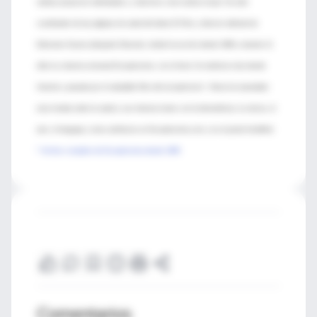
realizar proyectos individuales y colectivos como artista visual. Ha sido
coordinador de las páginas de salud del diario El País y director editorial de
Ediciones Doyma (después Elsevier), donde ha escrito desde 1999 y durante 11
años la columna semanal Escepticemia, con el lema “la medicina vista desde
Internet y pasada por el saludable filtro del escepticismo”. Ahora ha reanudado
esta mirada sobre la salud y sus intersecciones con la biomedicina, la ciencia, el
arte, el lenguaje y otros artefactos en Escepticemia.com y en el portal IntraMed.
* Archivo completo de Escepticemia desde 1999
Comentarios