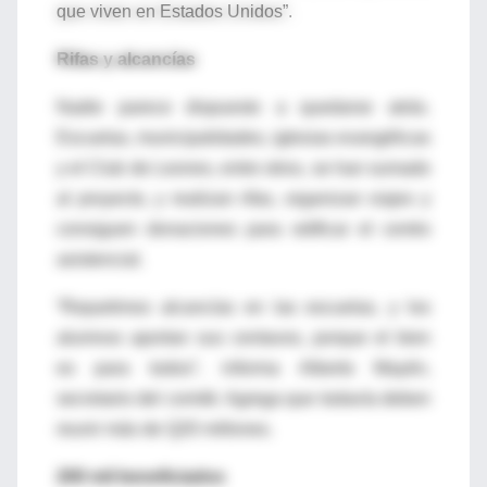
que viven en Estados Unidos”.
Rifas y alcancías
Nadie parece dispuesto a quedarse atrás.
Escuelas, municipalidades, iglesias evangélicas
y el Club de Leones, entre otros, se han sumado
al proyecto, y realizan rifas, organizan viajes y
consiguen donaciones para edificar el centro
asistencial.
“Repartimos alcancías en las escuelas, y los
alumnos aportan sus centavos, porque el bien
es para todos”, informa Alberto Mayén,
secretario del comité. Agrega que todavía deben
reunir más de Q20 millones.
200 mil beneficiados