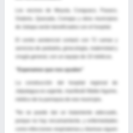
Los vecinos de Moyuta, Conguaco, Pasaco,
Oratorio, Quezada, Comapa y otros municipios
de Jutiapa serán beneficiados con el hospital.
El centro asistencial contará con 72 camas y
servicios de pediatría, ginecología, maternidad y
cirugía general, con un equipo de 10 médicos.
“Esperamos que nos ayuden”
La construcción del hospital regional de
Jalpatagua es urgente, manifestó Walter Aguirre,
médico de la parroquia de ese municipio.
“No se puede dar un tratamiento adecuado,
porque no hay encamamiento, y enfermedades
como infecciones respiratorias y diarreas siguen