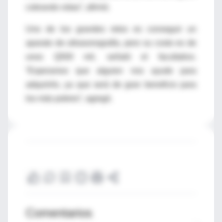
cobrando vidas”, afirmó.
Uno de los grandes retos es conseguir un
aparato de ultrasonografía, pero su costo es de
unos Q500 mil, señaló el facultativo.
“Esperamos que alguien nos ayude para
adquirirlo, ya que será de gran beneficio para
los más pobres”, agregó.
Comentarios