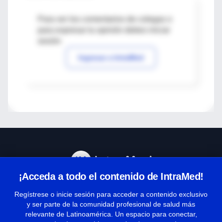
Para ver los comentarios de colegas o
para expresar tu opinión debes iniciar
sesión
Ingresar a IntraMed
¡Acceda a todo el contenido de IntraMed!
Centro de Ayuda
Regístrese o inicie sesión para acceder a contenido exclusivo
y ser parte de la comunidad profesional de salud más
relevante de Latinoamérica. Un espacio para conectar,
Términos y condiciones